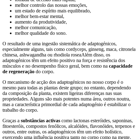
melhor controlo das nossas emoções,
um estado de espírito mais equilibrado,
melhor bem-estar mental,
aumento da produtividade,
melhor comunicação,
melhor qualidade do sono.
O resultado de uma ingestão sistemática de adaptogénicos,
especialmente alguns, tais como cordyceps, ginseng, maca, citronela
chinesa, ashwagandha ou rhodiola roseaAlém disso, os
adaptogénicos têm um efeito positivo na força e resistência dos
músculos e no desempenho físico geral, bem como na
capacidade
de regeneração
do corpo.
O mecanismo de acção dos adaptogénicos no nosso corpo é o
mesmo para todas as plantas deste grupo; no entanto, dependendo
da composição da planta, existem ligeiras diferenças nas suas
propriedades. Alguns são mais potentes numa área, outros noutra,
mas a característica primordial de cada adaptogénio é estabilizar o
trabalho do corpo.
Graças a
substâncias activas
como lactonas esteróides, saponinas,
fitoesteróis, compostos fenólicos, alcalóides, flavonóides, terpenos e
outros, entre outras, os adaptogénicos têm um efeito holístico,
exercendo uma influência positiva tanto no corpo como na mente.