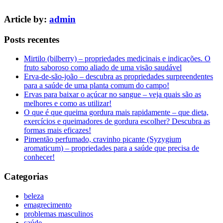
Article by:
admin
Posts recentes
Mirtilo (bilberry) – propriedades medicinais e indicações. O
fruto saboroso como aliado de uma visão saudável
Erva-de-são-joão – descubra as propriedades surpreendentes
para a saúde de uma planta comum do campo!
Ervas para baixar o açúcar no sangue – veja quais são as
melhores e como as utilizar!
O que é que queima gordura mais rapidamente – que dieta,
exercícios e queimadores de gordura escolher? Descubra as
formas mais eficazes!
Pimentão perfumado, cravinho picante (Syzygium
aromaticum) – propriedades para a saúde que precisa de
conhecer!
Categorias
beleza
emagrecimento
problemas masculinos
saúde