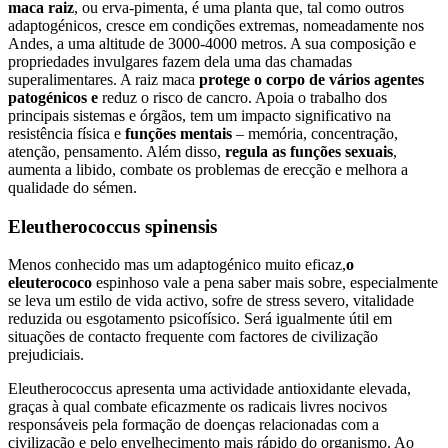
maca raiz
, ou erva-pimenta, é uma planta que, tal como outros
adaptogénicos, cresce em condições extremas, nomeadamente nos
Andes, a uma altitude de 3000-4000 metros. A sua composição e
propriedades invulgares fazem dela uma das chamadas
superalimentares. A raiz maca
protege o corpo de vários agentes
patogénicos e
reduz o risco de cancro. Apoia o trabalho dos
principais sistemas e órgãos, tem um impacto significativo na
resistência física e
funções mentais
– memória, concentração,
atenção, pensamento. Além disso,
regula as funções sexuais
,
aumenta a libido, combate os problemas de erecção e melhora a
qualidade do sémen.
Eleutherococcus spinensis
Menos conhecido mas um adaptogénico muito eficaz,
o
eleuterococo
espinhoso vale a pena saber mais sobre, especialmente
se leva um estilo de vida activo, sofre de stress severo, vitalidade
reduzida ou esgotamento psicofísico. Será igualmente útil em
situações de contacto frequente com factores de civilização
prejudiciais.
Eleutherococcus apresenta uma actividade antioxidante elevada,
graças à qual combate eficazmente os radicais livres nocivos
responsáveis pela formação de doenças relacionadas com a
civilização e pelo envelhecimento mais rápido do organismo. Ao