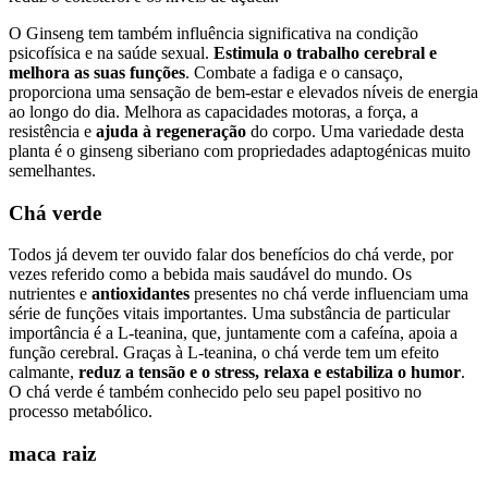
O Ginseng tem também influência significativa na condição
psicofísica e na saúde sexual.
Estimula o trabalho cerebral e
melhora as suas funções
. Combate a fadiga e o cansaço,
proporciona uma sensação de bem-estar e elevados níveis de energia
ao longo do dia. Melhora as capacidades motoras, a força, a
resistência e
ajuda à regeneração
do corpo. Uma variedade desta
planta é o ginseng siberiano com propriedades adaptogénicas muito
semelhantes.
Chá verde
Todos já devem ter ouvido falar dos benefícios do chá verde, por
vezes referido como a bebida mais saudável do mundo. Os
nutrientes e
antioxidantes
presentes no chá verde influenciam uma
série de funções vitais importantes. Uma substância de particular
importância é a L-teanina, que, juntamente com a cafeína, apoia a
função cerebral. Graças à L-teanina, o chá verde tem um efeito
calmante,
reduz a tensão e o stress, relaxa e estabiliza o humor
.
O chá verde é também conhecido pelo seu papel positivo no
processo metabólico.
maca raiz