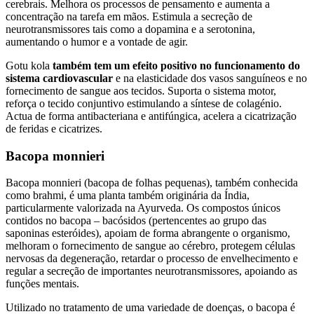
cerebrais. Melhora os processos de pensamento e aumenta a
concentração na tarefa em mãos. Estimula a secreção de
neurotransmissores tais como a dopamina e a serotonina,
aumentando o humor e a vontade de agir.
Gotu kola
também tem um efeito positivo no funcionamento do
sistema cardiovascular
e na elasticidade dos vasos sanguíneos e no
fornecimento de sangue aos tecidos. Suporta o sistema motor,
reforça o tecido conjuntivo estimulando a síntese de colagénio.
Actua de forma antibacteriana e antifúngica, acelera a cicatrização
de feridas e cicatrizes.
Bacopa monnieri
Bacopa monnieri (bacopa de folhas pequenas), também conhecida
como brahmi, é uma planta também originária da Índia,
particularmente valorizada na Ayurveda. Os compostos únicos
contidos no bacopa – bacósidos (pertencentes ao grupo das
saponinas esteróides), apoiam de forma abrangente o organismo,
melhoram o fornecimento de sangue ao cérebro, protegem células
nervosas da degeneração, retardar o processo de envelhecimento e
regular a secreção de importantes neurotransmissores, apoiando as
funções mentais.
Utilizado no tratamento de uma variedade de doenças, o bacopa é