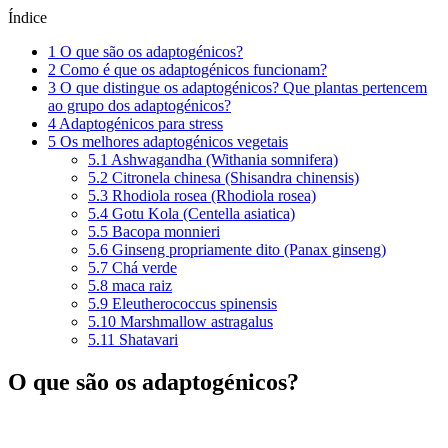
Índice
1
O que são os adaptogénicos?
2
Como é que os adaptogénicos funcionam?
3
O que distingue os adaptogénicos? Que plantas pertencem
ao grupo dos adaptogénicos?
4
Adaptogénicos para stress
5
Os melhores adaptogénicos vegetais
5.1
Ashwagandha (Withania somnifera)
5.2
Citronela chinesa (Shisandra chinensis)
5.3
Rhodiola rosea (Rhodiola rosea)
5.4
Gotu Kola (Centella asiatica)
5.5
Bacopa monnieri
5.6
Ginseng propriamente dito (Panax ginseng)
5.7
Chá verde
5.8
maca raiz
5.9
Eleutherococcus spinensis
5.10
Marshmallow astragalus
5.11
Shatavari
O que são os adaptogénicos?