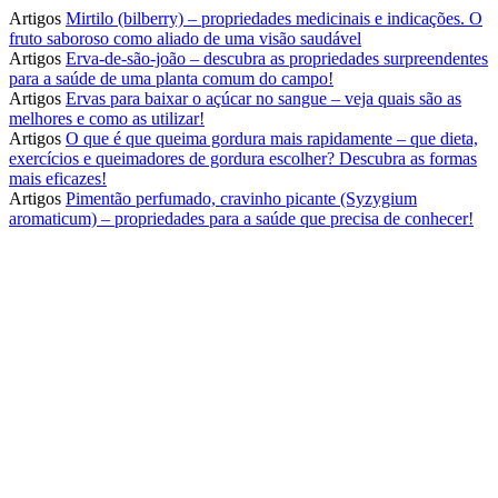
Artigos
Mirtilo (bilberry) – propriedades medicinais e indicações. O
fruto saboroso como aliado de uma visão saudável
Artigos
Erva-de-são-joão – descubra as propriedades surpreendentes
para a saúde de uma planta comum do campo!
Artigos
Ervas para baixar o açúcar no sangue – veja quais são as
melhores e como as utilizar!
Artigos
O que é que queima gordura mais rapidamente – que dieta,
exercícios e queimadores de gordura escolher? Descubra as formas
mais eficazes!
Artigos
Pimentão perfumado, cravinho picante (Syzygium
aromaticum) – propriedades para a saúde que precisa de conhecer!