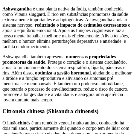
Ashwagandha
é uma planta nativa da Índia, também conhecida
como Vitania sluggard. É rico em substâncias promotoras da saúde
extremamente importantes e adaptogénicas. Ashwagandha apoia o
sistema nervoso,
reduzindo o impacto de estímulos estressantes
e
apoia o equilíbrio emocional. Apoia as funções cognitivas e faz a
nossa mente trabalhar melhor e mais eficientemente. Alivia tensões,
melhora o humor, elimina perturbações depressivas e ansiedade, e
facilita o adormecimento.
Ashwagandha também apresenta
numerosas propriedades
promotoras da saúde
. Protege o coração e o sistema circulatório,
apoia o funcionamento do sistema respiratório, fígado, pâncreas e
rins. Além disso,
optimiza a gestão hormonal
, ajudando a melhorar
a tiróide e a função reprodutiva e aliviando os sintomas pré-
menstruais e menopausais. É também um poderoso antioxidante,
que retarda o processo de envelhecimento, reduz o risco de cancro,
promove a longevidade e a vitalidade, e assegura uma aparência
jovem durante mais tempo.
Citronela chinesa (Shisandra chinensis)
O limão
chinês
é um remédio vegetal muito antigo, conhecido há
dois mil anos, particularmente útil quando o corpo tem de lidar com
uma tensão excessiva, seja devido a doença ou a um aumento do