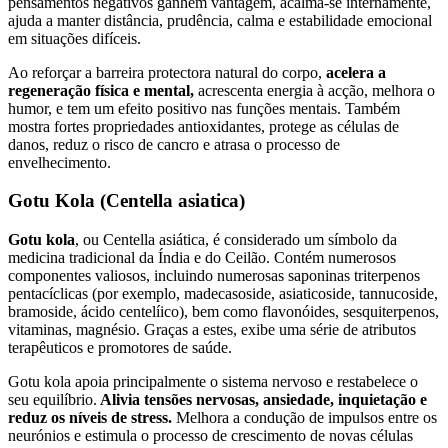
pensamentos negativos ganhem vantagem, acalma-se internamente,
ajuda a manter distância, prudência, calma e estabilidade emocional
em situações difíceis.
Ao reforçar a barreira protectora natural do corpo,
acelera a
regeneração física e mental,
acrescenta energia à acção, melhora o
humor, e tem um efeito positivo nas funções mentais. Também
mostra fortes propriedades antioxidantes, protege as células de
danos, reduz o risco de cancro e atrasa o processo de
envelhecimento.
Gotu Kola (Centella asiatica)
Gotu kola
, ou Centella asiática, é considerado um símbolo da
medicina tradicional da Índia e do Ceilão. Contém numerosos
componentes valiosos, incluindo numerosas saponinas triterpenos
pentacíclicas (por exemplo, madecasoside, asiaticoside, tannucoside,
bramoside, ácido centelíico), bem como flavonóides, sesquiterpenos,
vitaminas, magnésio. Graças a estes, exibe uma série de atributos
terapêuticos e promotores de saúde.
Gotu kola apoia principalmente o sistema nervoso e restabelece o
seu equilíbrio.
Alivia tensões nervosas, ansiedade, inquietação e
reduz os níveis de stress.
Melhora a condução de impulsos entre os
neurónios e estimula o processo de crescimento de novas células