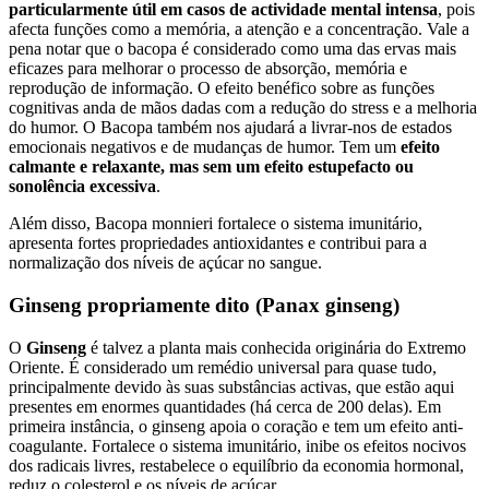
particularmente útil em casos de actividade mental intensa
, pois
afecta funções como a memória, a atenção e a concentração. Vale a
pena notar que o bacopa é considerado como uma das ervas mais
eficazes para melhorar o processo de absorção, memória e
reprodução de informação. O efeito benéfico sobre as funções
cognitivas anda de mãos dadas com a redução do stress e a melhoria
do humor. O Bacopa também nos ajudará a livrar-nos de estados
emocionais negativos e de mudanças de humor. Tem um
efeito
calmante e relaxante, mas sem um efeito estupefacto ou
sonolência excessiva
.
Além disso, Bacopa monnieri fortalece o sistema imunitário,
apresenta fortes propriedades antioxidantes e contribui para a
normalização dos níveis de açúcar no sangue.
Ginseng propriamente dito (Panax ginseng)
O
Ginseng
é talvez a planta mais conhecida originária do Extremo
Oriente. É considerado um remédio universal para quase tudo,
principalmente devido às suas substâncias activas, que estão aqui
presentes em enormes quantidades (há cerca de 200 delas). Em
primeira instância, o ginseng apoia o coração e tem um efeito anti-
coagulante. Fortalece o sistema imunitário, inibe os efeitos nocivos
dos radicais livres, restabelece o equilíbrio da economia hormonal,
reduz o colesterol e os níveis de açúcar.