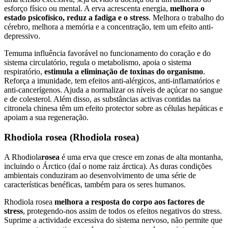
esforço físico ou mental. A erva acrescenta energia,
melhora o
estado psicofísico, reduz a fadiga e o stress
. Melhora o trabalho do
cérebro, melhora a memória e a concentração, tem um efeito anti-
depressivo.
Temuma influência favorável no funcionamento do coração e do
sistema circulatório, regula o metabolismo, apoia o sistema
respiratório,
estimula a eliminação de toxinas do organismo
.
Reforça a imunidade, tem efeitos anti-alérgicos, anti-inflamatórios e
anti-cancerígenos. Ajuda a normalizar os níveis de açúcar no sangue
e de colesterol. Além disso, as substâncias activas contidas na
citronela chinesa têm um efeito protector sobre as células hepáticas e
apoiam a sua regeneração.
Rhodiola rosea (Rhodiola rosea)
A Rhodiola
rosea
é uma erva que cresce em zonas de alta montanha,
incluindo o Árctico (daí o nome raiz árctica). As duras condições
ambientais conduziram ao desenvolvimento de uma série de
características benéficas, também para os seres humanos.
Rhodiola rosea
melhora a resposta do corpo aos factores de
stress
, protegendo-nos assim de todos os efeitos negativos do stress.
Suprime a actividade excessiva do sistema nervoso, não permite que