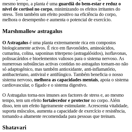
mesmo tempo, a planta é uma
guardiã do bem-estar e reduz o
nível de cortisol no corpo
, minimizando os efeitos irritantes do
stress. Tem também um efeito positivo na eficiência do corpo,
melhora o desempenho e aumenta o potencial de exercício.
Marshmallow astragalus
O Astragalus
é uma planta extremamente rica em compostos
biologicamente activos. É rico em flavonóides, aminoácidos,
cumarina, colina, saponinas triterpeno (astragalósidos), isoflavonas,
polissacáridos e bioelementos valiosos para o sistema nervoso. As
numerosas substâncias activas contidas no astragalus tornam-no não
só adaptogénico, mas também antioxidante, anti-inflamatório,
antibacteriano, antiviral e antifúngico. Também beneficia o nosso
sistema nervoso,
melhora as capacidades mentais
, apoia o sistema
cardiovascular, o fígado e o sistema digestivo.
O Astragalus torna-nos imunes aos factores de stress e, ao mesmo
tempo, tem um efeito
fortalecedor e protector
no corpo. Além
disso, tem um efeito ligeiramente estimulante. Acrescenta vitalidade,
suporta músculos, aumenta a capacidade de exercício e resistência,
tornando-a altamente recomendada para pessoas que treinam.
Shatavari