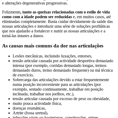
e alterações degenerativas progressivas.
Felizmente
, tanto as queixas relacionadas com o estilo de vida
como com a idade podem ser reduzidas
e, em muitos casos, até
eliminadas completamente. Basta cuidar devidamente da saúde das
nossas articulações e introduzir uma série de soluções profiláticas
que nos ajudarão a fortalecer e nutrir as nossas articulações e a
torná-las imunes a danos.
As causas mais comuns da dor nas articulações
Lesões mecânicas, incluindo luxações, entorses,
tensão articular causada por actividade desportiva demasiado
intensa (por exemplo, corridas demasiado longas, treinos
demasiado duros, treino demasiado frequente) ou má técnica
de exercício,
Sobrecarga das articulações devido a estar frequentemente
numa posição inconveniente para as articulações (por
exemplo, sentado continuamente, trabalhar em posição
inclinada, trabalhar nos joelhos, etc.),
tensão articular causada por excesso de peso ou obesidade,
muito pouca actividade física,
doenças reumáticas,
Artrite (fossa uretral),
infecções virais ou bacterianas, constipações, gripes,