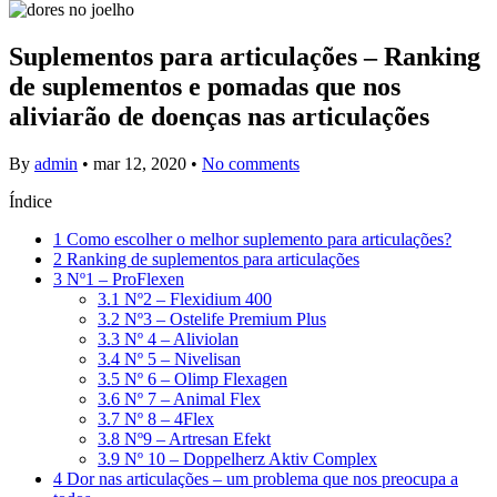
Suplementos para articulações – Ranking
de suplementos e pomadas que nos
aliviarão de doenças nas articulações
By
admin
•
mar 12, 2020
•
No comments
Índice
1
Como escolher o melhor suplemento para articulações?
2
Ranking de suplementos para articulações
3
Nº1 – ProFlexen
3.1
Nº2 – Flexidium 400
3.2
Nº3 – Ostelife Premium Plus
3.3
Nº 4 – Aliviolan
3.4
Nº 5 – Nivelisan
3.5
Nº 6 – Olimp Flexagen
3.6
Nº 7 – Animal Flex
3.7
Nº 8 – 4Flex
3.8
Nº9 – Artresan Efekt
3.9
Nº 10 – Doppelherz Aktiv Complex
4
Dor nas articulações – um problema que nos preocupa a