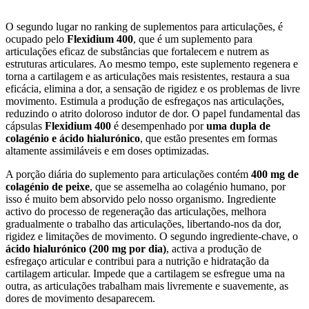
O segundo lugar no ranking de suplementos para articulações, é
ocupado pelo
Flexidium 400
, que é um suplemento para
articulações eficaz de substâncias que fortalecem e nutrem as
estruturas articulares. Ao mesmo tempo, este suplemento regenera e
torna a cartilagem e as articulações mais resistentes, restaura a sua
eficácia, elimina a dor, a sensação de rigidez e os problemas de livre
movimento. Estimula a produção de esfregaços nas articulações,
reduzindo o atrito doloroso indutor de dor. O papel fundamental das
cápsulas
Flexidium 400
é desempenhado por
uma dupla de
colagénio e ácido hialurónico
, que estão presentes em formas
altamente assimiláveis e em doses optimizadas.
A porção diária do suplemento para articulações contém
400 mg de
colagénio de peixe
, que se assemelha ao colagénio humano, por
isso é muito bem absorvido pelo nosso organismo. Ingrediente
activo do processo de regeneração das articulações, melhora
gradualmente o trabalho das articulações, libertando-nos da dor,
rigidez e limitações de movimento. O segundo ingrediente-chave, o
ácido hialurónico (200 mg por dia)
, activa a produção de
esfregaço articular e contribui para a nutrição e hidratação da
cartilagem articular. Impede que a cartilagem se esfregue uma na
outra, as articulações trabalham mais livremente e suavemente, as
dores de movimento desaparecem.