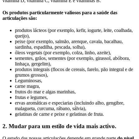
vitamina D, vitamina C, vitamina E e vitaminas B.
Os produtos particularmente valiosos para a saúde das
articulações são:
produtos lácteos (por exemplo, kefir, iogurte, leite, coalhada,
queijo),
peixe (por exemplo, salmão, arenque, cavala, bacalhau,
sardinha, espadilha, pescada, solha),
óleos vegetais (por exemplo, colza, linho, azeite),
sementes, grãos, sementes (por exemplo, girassol, abóbora,
linhaça, gergelim),
produtos integrais (flocos de cereais, farelo, pão integral e de
grumos grossos),
Leguminosas,
carne magra,
frutos do mar e algas marinhas,
frutas e legumes,
ervas aromáticas e especiarias (incluindo alho, gengibre,
malagueta, curcuma, rábano, sálvia),
gelatinas de carne e peixe e gelatinas de fruta.
2. Mudar para um estilo de vida mais activo.
O estado das nossas articulações depende em grande parte
do nível