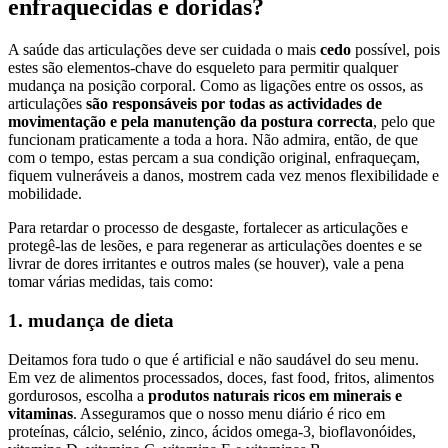
enfraquecidas e doridas?
A saúde das articulações deve ser cuidada o mais
cedo
possível, pois
estes são elementos-chave do esqueleto para permitir qualquer
mudança na posição corporal. Como as ligações entre os ossos, as
articulações
são responsáveis por todas as actividades de
movimentação e pela manutenção da postura correcta
, pelo que
funcionam praticamente a toda a hora. Não admira, então, de que
com o tempo, estas percam a sua condição original, enfraqueçam,
fiquem vulneráveis a danos, mostrem cada vez menos flexibilidade e
mobilidade.
Para retardar o processo de desgaste, fortalecer as articulações e
protegê-las de lesões, e para regenerar as articulações doentes e se
livrar de dores irritantes e outros males (se houver), vale a pena
tomar várias medidas, tais como:
1. mudança de dieta
Deitamos fora tudo o que é artificial e não saudável do seu menu.
Em vez de alimentos processados, doces, fast food, fritos, alimentos
gordurosos, escolha a
produtos naturais ricos em minerais e
vitaminas
. Asseguramos que o nosso menu diário é rico em
proteínas, cálcio, selénio, zinco, ácidos omega-3, bioflavonóides,