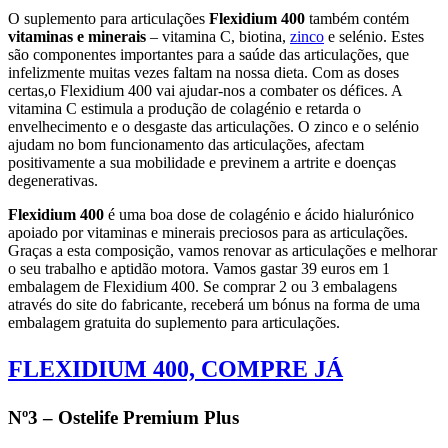
O suplemento para articulações
Flexidium 400
também contém
vitaminas e minerais
– vitamina C, biotina,
zinco
e selénio. Estes
são componentes importantes para a saúde das articulações, que
infelizmente muitas vezes faltam na nossa dieta. Com as doses
certas,o Flexidium 400 vai ajudar-nos a combater os défices. A
vitamina C estimula a produção de colagénio e retarda o
envelhecimento e o desgaste das articulações. O zinco e o selénio
ajudam no bom funcionamento das articulações, afectam
positivamente a sua mobilidade e previnem a artrite e doenças
degenerativas.
Flexidium 400
é uma boa dose de colagénio e ácido hialurónico
apoiado por vitaminas e minerais preciosos para as articulações.
Graças a esta composição, vamos renovar as articulações e melhorar
o seu trabalho e aptidão motora. Vamos gastar 39 euros em 1
embalagem de Flexidium 400. Se comprar 2 ou 3 embalagens
através do site do fabricante, receberá um bónus na forma de uma
embalagem gratuita do suplemento para articulações.
FLEXIDIUM 400,
COMPRE JÁ
Nº3 – Ostelife Premium Plus