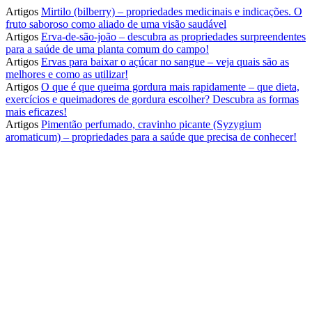
Artigos
Mirtilo (bilberry) – propriedades medicinais e indicações. O
fruto saboroso como aliado de uma visão saudável
Artigos
Erva-de-são-joão – descubra as propriedades surpreendentes
para a saúde de uma planta comum do campo!
Artigos
Ervas para baixar o açúcar no sangue – veja quais são as
melhores e como as utilizar!
Artigos
O que é que queima gordura mais rapidamente – que dieta,
exercícios e queimadores de gordura escolher? Descubra as formas
mais eficazes!
Artigos
Pimentão perfumado, cravinho picante (Syzygium
aromaticum) – propriedades para a saúde que precisa de conhecer!