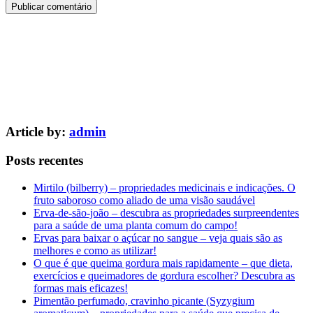
Article by:
admin
Posts recentes
Mirtilo (bilberry) – propriedades medicinais e indicações. O
fruto saboroso como aliado de uma visão saudável
Erva-de-são-joão – descubra as propriedades surpreendentes
para a saúde de uma planta comum do campo!
Ervas para baixar o açúcar no sangue – veja quais são as
melhores e como as utilizar!
O que é que queima gordura mais rapidamente – que dieta,
exercícios e queimadores de gordura escolher? Descubra as
formas mais eficazes!
Pimentão perfumado, cravinho picante (Syzygium