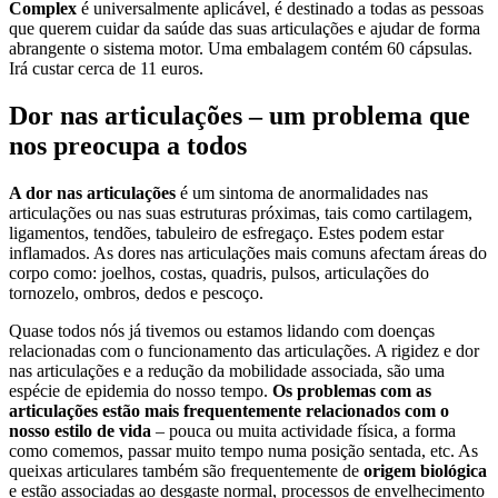
Complex
é universalmente aplicável, é destinado a todas as pessoas
que querem cuidar da saúde das suas articulações e ajudar de forma
abrangente o sistema motor. Uma embalagem contém 60 cápsulas.
Irá custar cerca de 11 euros.
Dor nas articulações – um problema que
nos preocupa a todos
A dor nas articulações
é um sintoma de anormalidades nas
articulações ou nas suas estruturas próximas, tais como cartilagem,
ligamentos, tendões, tabuleiro de esfregaço. Estes podem estar
inflamados. As dores nas articulações mais comuns afectam áreas do
corpo como: joelhos, costas, quadris, pulsos, articulações do
tornozelo, ombros, dedos e pescoço.
Quase todos nós já tivemos ou estamos lidando com doenças
relacionadas com o funcionamento das articulações. A rigidez e dor
nas articulações e a redução da mobilidade associada, são uma
espécie de epidemia do nosso tempo.
Os problemas com as
articulações estão mais frequentemente relacionados com o
nosso estilo de vida
– pouca ou muita actividade física, a forma
como comemos, passar muito tempo numa posição sentada, etc. As
queixas articulares também são frequentemente de
origem biológica
e estão associadas ao desgaste normal, processos de envelhecimento