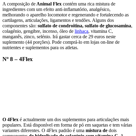
A composição de
Animal Flex
contém uma rica mistura de
ingredientes com um efeito anti-inflamatório, analgésico,
melhorando o aparelho locomotor e regenerando e fortalecendo as
cartilagens, articulações, ligamentos e tendões. Alguns dos
componentes são:
sulfato de condroitina, sulfato de glucosamina
,
colagénio, gengibre, incenso, óleo de
linhaça
, vitamina C,
manganês, zinco, selénio. Irá gastar cerca de 29 euros neste
suplemento (44 porções). Pode comprá-lo em lojas on-line de
nutrientes e suplementos para os atletas.
Nº 8 – 4Flex
O 4Flex
é actualmente um dos suplementos para articulações mais
populares. Está disponível em forma de pó em saquetas e tem várias
variantes diferentes. O 4Flex padrão é uma
mistura de
dois
componentes
de hidrolisado de colagénio com vitamina C
. A