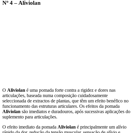
Nº 4 – Aliviolan
O
Aliviolan
é uma pomada forte contra a rigidez e dores nas
articulações, baseada numa composição cuidadosamente
seleccionada de extractos de plantas, que têm um efeito benéfico no
funcionamento das estruturas articulares. Os efeitos da pomada
Aliviolan
são imediatos e duradouros, após sucessivas aplicações do
suplemento para articulações.
O efeito imediato da pomada
Aliviolan
é principalmente um alívio
rápido da dor, redução da tensão muscular, sensação de alívio e