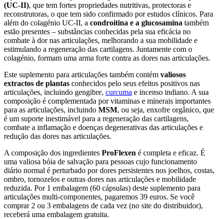
(UC-II)
, que tem fortes propriedades nutritivas, protectoras e
reconstrutoras, o que tem sido confirmado por estudos clínicos. Para
além do colagénio UC-II, a
condroitina e a glucosamina
também
estão presentes – substâncias conhecidas pela sua eficácia no
combate à dor nas articulações, melhorando a sua mobilidade e
estimulando a regeneração das cartilagens. Juntamente com o
colagénio, formam uma arma forte contra as dores nas articulações.
Este suplemento para articulações também contém
valiosos
extractos de plantas
conhecidos pelo seus efeitos positivos nas
articulações, incluindo gengibre,
curcuma
e incenso indiano. A sua
composição é complementada por vitaminas e minerais importantes
para as articulações, incluindo
MSM
, ou seja, enxofre orgânico, que
é um suporte inestimável para a regeneração das cartilagens,
combate a inflamação e doenças degenerativas das articulações e
redução das dores nas articulações.
A composição dos ingredientes
ProFlexen
é completa e eficaz. É
uma valiosa bóia de salvação para pessoas cujo funcionamento
diário normal é perturbado por dores persistentes nos joelhos, costas,
ombro, tornozelos e outras dores nas articulações e mobilidade
reduzida. Por 1 embalagem (60 cápsulas) deste suplemento para
articulações multi-componentes, pagaremos 39 euros. Se você
comprar 2 ou 3 embalagens de cada vez (no site do distribuidor),
receberá uma embalagem gratuita.