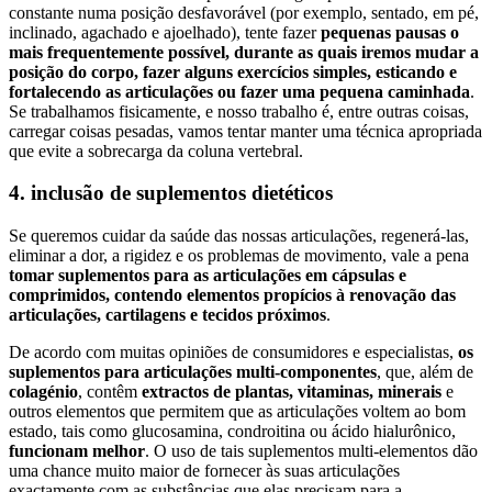
constante numa posição desfavorável (por exemplo, sentado, em pé,
inclinado, agachado e ajoelhado), tente fazer
pequenas pausas o
mais frequentemente possível, durante as quais iremos mudar a
posição do corpo, fazer alguns exercícios simples, esticando e
fortalecendo as articulações ou fazer uma pequena caminhada
.
Se trabalhamos fisicamente, e nosso trabalho é, entre outras coisas,
carregar coisas pesadas, vamos tentar manter uma técnica apropriada
que evite a sobrecarga da coluna vertebral.
4. inclusão de suplementos dietéticos
Se queremos cuidar da saúde das nossas articulações, regenerá-las,
eliminar a dor, a rigidez e os problemas de movimento, vale a pena
tomar suplementos
para as articulações
em cápsulas e
comprimidos, contendo elementos propícios à renovação das
articulações, cartilagens e tecidos próximos
.
De acordo com muitas opiniões de consumidores e especialistas,
os
suplementos para articulações multi-componentes
, que, além de
colagénio
, contêm
extractos de plantas, vitaminas, minerais
e
outros elementos que permitem que as articulações voltem ao bom
estado, tais como glucosamina, condroitina ou ácido hialurônico,
funcionam melhor
. O uso de tais suplementos multi-elementos dão
uma chance muito maior de fornecer às suas articulações
exactamente com as substâncias que elas precisam para a