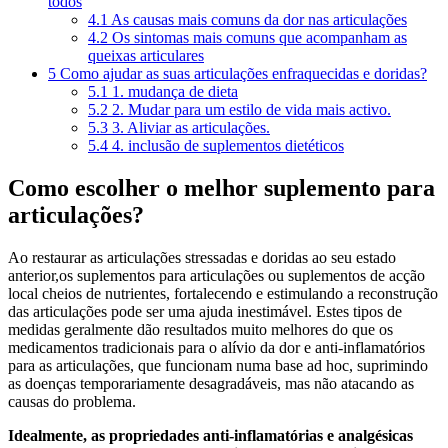
todos
4.1
As causas mais comuns da dor nas articulações
4.2
Os sintomas mais comuns que acompanham as
queixas articulares
5
Como ajudar as suas articulações enfraquecidas e doridas?
5.1
1. mudança de dieta
5.2
2. Mudar para um estilo de vida mais activo.
5.3
3. Aliviar as articulações.
5.4
4. inclusão de suplementos dietéticos
Como escolher o melhor suplemento para
articulações?
Ao restaurar as articulações stressadas e doridas ao seu estado
anterior,os suplementos para articulações ou suplementos de acção
local cheios de nutrientes, fortalecendo e estimulando a reconstrução
das articulações pode ser uma ajuda inestimável. Estes tipos de
medidas geralmente dão resultados muito melhores do que os
medicamentos tradicionais para o alívio da dor e anti-inflamatórios
para as articulações, que funcionam numa base ad hoc, suprimindo
as doenças temporariamente desagradáveis, mas não atacando as
causas do problema.
Idealmente, as propriedades anti-inflamatórias e analgésicas