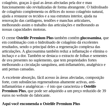
colagénio, graças à qual as áreas afectadas pela dor e mau
funcionamento são revitalizadas de forma abrangente. O hidrolisado
de colagénio complementa os défices do nosso colagénio natural,
ajuda a restaurar os tecidos e a sua estrutura interior, ajuda na
renovação das cartilagens, tendões e manchas articulares,
melhorando assim o trabalho das articulações e melhorando as
nossas capacidades motoras.
O creme
Ostelife Premium Plus
também contém
glucosamina
, que
em combinação com o hidrolisado de colagénio dá excelentes
resultados, sendo o principal deles a regeneração complexa das
articulações. A glucosamina também reduz a inflamação e elimina o
inchaço e a dor. Também se destaca o extracto de folhas e sementes
de uva presentes no suplemento, que tem propriedades fortes
melhorando a circulação sanguínea, anti-inflamatório, analgésico e
anti pernas cansadas.
A excelente absorção, fácil acesso às áreas afectadas, composição
forte, com substâncias regeneradoras altamente activas, anti-
inflamatórias e analgésicas – é isto que caracteriza o
Ostelife
Premium Plus
, que pode ser adquirido a um preço reduzido de 39
euros no website do fabricante.
Aqui você encomenda o Ostelife Premium Plus