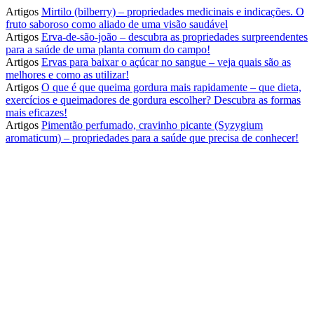
Artigos
Mirtilo (bilberry) – propriedades medicinais e indicações. O
fruto saboroso como aliado de uma visão saudável
Artigos
Erva-de-são-joão – descubra as propriedades surpreendentes
para a saúde de uma planta comum do campo!
Artigos
Ervas para baixar o açúcar no sangue – veja quais são as
melhores e como as utilizar!
Artigos
O que é que queima gordura mais rapidamente – que dieta,
exercícios e queimadores de gordura escolher? Descubra as formas
mais eficazes!
Artigos
Pimentão perfumado, cravinho picante (Syzygium
aromaticum) – propriedades para a saúde que precisa de conhecer!