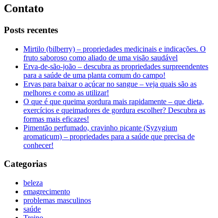
Contato
Posts recentes
Mirtilo (bilberry) – propriedades medicinais e indicações. O
fruto saboroso como aliado de uma visão saudável
Erva-de-são-joão – descubra as propriedades surpreendentes
para a saúde de uma planta comum do campo!
Ervas para baixar o açúcar no sangue – veja quais são as
melhores e como as utilizar!
O que é que queima gordura mais rapidamente – que dieta,
exercícios e queimadores de gordura escolher? Descubra as
formas mais eficazes!
Pimentão perfumado, cravinho picante (Syzygium
aromaticum) – propriedades para a saúde que precisa de
conhecer!
Categorias
beleza
emagrecimento
problemas masculinos
saúde
Treino