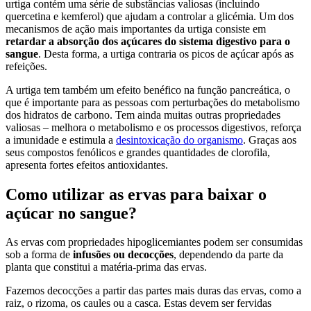
urtiga contém uma série de substâncias valiosas (incluindo
quercetina e kemferol) que ajudam a controlar a glicémia. Um dos
mecanismos de ação mais importantes da urtiga consiste em
retardar a absorção dos açúcares do sistema digestivo para o
sangue
. Desta forma, a urtiga contraria os picos de açúcar após as
refeições.
A urtiga tem também um efeito benéfico na função pancreática, o
que é importante para as pessoas com perturbações do metabolismo
dos hidratos de carbono. Tem ainda muitas outras propriedades
valiosas – melhora o metabolismo e os processos digestivos, reforça
a imunidade e estimula a
desintoxicação do organismo
. Graças aos
seus compostos fenólicos e grandes quantidades de clorofila,
apresenta fortes efeitos antioxidantes.
Como utilizar as ervas para baixar o
açúcar no sangue?
As ervas com propriedades hipoglicemiantes podem ser consumidas
sob a forma de
infusões ou decocções
, dependendo da parte da
planta que constitui a matéria-prima das ervas.
Fazemos decocções a partir das partes mais duras das ervas, como a
raiz, o rizoma, os caules ou a casca. Estas devem ser fervidas