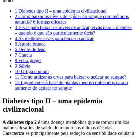
Índice
1
Diabetes tipo II – uma epidemia civilizacional
2
Como baixar os níveis de açúcar no sangue com métodos
naturais? 6 formas eficazes
3
Ervas para baixar os níveis de açúcar, ervas para a diabetes
– quando é que são particularmente úteis?
4
As melhores ervas para baixar o açúcar
5
Amora branca
6
Dente-de-leão
7
Canela
8
Feno-grego
9
Sálvia
10
Urtiga comum
11
Como utilizar as ervas para baixar o açúcar no sangue?
12
Ingredientes à base de plantas menos conhecidos para o
aumento do açúcar no sangue
Diabetes tipo II – uma epidemia
civilizacional
A diabetes tipo 2
é uma doença metabólica que se tornou um dos
maiores desafios de saúde do mundo nas últimas décadas.
Caracteriza-se principalmente pela redução da sensibilidade celular à