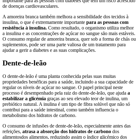
importante para as pessoas com diabetes que têm um risco acrescido
de doenças cardiovasculares.
A amoreira branca também melhora a sensibilidade dos tecidos à
insulina, o que é extremamente importante
para as pessoas com
resistência à insulina.
Como resultado, o organismo utiliza melhor
a insulina e as concentrações de açúcar no sangue são mais estáveis.
O consumo regular de amoreira branca, quer sob a forma de chás ou
suplementos, pode ser uma parte valiosa de um tratamento para
ajudar a gerir a diabetes e as suas complicações.
Dente-de-leão
O dente-de-leão é uma planta conhecida pelas suas muitas
propriedades benéficas para a saúde, incluindo a sua capacidade de
regular os níveis de açúcar no sangue. O papel principal neste
processo é desempenhado pela raiz do dente-de-leão, que ajuda
a
estabilizar a glicémia
graças ao seu elevado teor de inulina, um
prebiótico natural. A inulina é um tipo de fibra solúvel que não só
contribui para a saúde intestinal, como também influencia o
metabolismo dos hidratos de carbono.
O consumo de infusões de dente-de-leão, especialmente antes das
refeições,
atrasa a absorção dos hidratos de carbono
dos
alimentosdos alimentos, reduzindo assim o índice glicémico dos