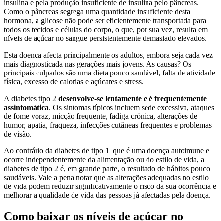
insulina e pela produção insuficiente de insulina pelo pâncreas.
Como o pâncreas segrega uma quantidade insuficiente desta
hormona, a glicose não pode ser eficientemente transportada para
todos os tecidos e células do corpo, o que, por sua vez, resulta em
níveis de açúcar no sangue persistentemente demasiado elevados.
Esta doença afecta principalmente os adultos, embora seja cada vez
mais diagnosticada nas gerações mais jovens. As causas? Os
principais culpados são uma dieta pouco saudável, falta de atividade
física, excesso de calorias e açúcares e stress.
A diabetes tipo 2
desenvolve-se lentamente e é frequentemente
assintomática
. Os sintomas típicos incluem sede excessiva, ataques
de fome voraz, micção frequente, fadiga crónica, alterações de
humor, apatia, fraqueza, infecções cutâneas frequentes e problemas
de visão.
Ao contrário da diabetes de tipo 1, que é uma doença autoimune e
ocorre independentemente da alimentação ou do estilo de vida, a
diabetes de tipo 2 é, em grande parte, o resultado de hábitos pouco
saudáveis. Vale a pena notar que as alterações adequadas no estilo
de vida podem reduzir significativamente o risco da sua ocorrência e
melhorar a qualidade de vida das pessoas já afectadas pela doença.
Como baixar os níveis de açúcar no