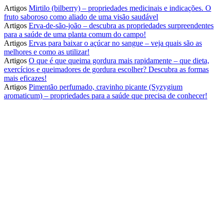
Artigos
Mirtilo (bilberry) – propriedades medicinais e indicações. O
fruto saboroso como aliado de uma visão saudável
Artigos
Erva-de-são-joão – descubra as propriedades surpreendentes
para a saúde de uma planta comum do campo!
Artigos
Ervas para baixar o açúcar no sangue – veja quais são as
melhores e como as utilizar!
Artigos
O que é que queima gordura mais rapidamente – que dieta,
exercícios e queimadores de gordura escolher? Descubra as formas
mais eficazes!
Artigos
Pimentão perfumado, cravinho picante (Syzygium
aromaticum) – propriedades para a saúde que precisa de conhecer!