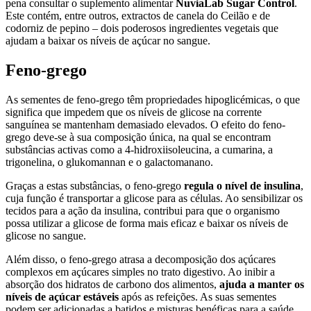
pena consultar o suplemento alimentar
NuviaLab Sugar Control
.
Este contém, entre outros, extractos de canela do Ceilão e de
codorniz de pepino – dois poderosos ingredientes vegetais que
ajudam a baixar os níveis de açúcar no sangue.
Feno-grego
As sementes de feno-grego têm propriedades hipoglicémicas, o que
significa que impedem que os níveis de glicose na corrente
sanguínea se mantenham demasiado elevados. O efeito do feno-
grego deve-se à sua composição única, na qual se encontram
substâncias activas como a 4-hidroxiisoleucina, a cumarina, a
trigonelina, o glukomannan e o galactomanano.
Graças a estas substâncias, o feno-grego
regula o nível de insulina
,
cuja função é transportar a glicose para as células. Ao sensibilizar os
tecidos para a ação da insulina, contribui para que o organismo
possa utilizar a glicose de forma mais eficaz e baixar os níveis de
glicose no sangue.
Além disso, o feno-grego atrasa a decomposição dos açúcares
complexos em açúcares simples no trato digestivo. Ao inibir a
absorção dos hidratos de carbono dos alimentos,
ajuda a manter os
níveis de açúcar estáveis
após as refeições. As suas sementes
podem ser adicionadas a batidos e misturas benéficas para a saúde