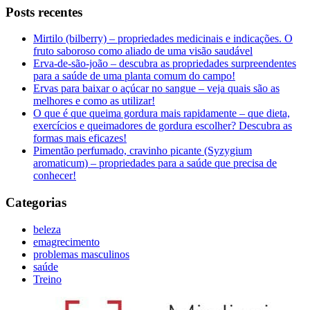
Posts recentes
Mirtilo (bilberry) – propriedades medicinais e indicações. O
fruto saboroso como aliado de uma visão saudável
Erva-de-são-joão – descubra as propriedades surpreendentes
para a saúde de uma planta comum do campo!
Ervas para baixar o açúcar no sangue – veja quais são as
melhores e como as utilizar!
O que é que queima gordura mais rapidamente – que dieta,
exercícios e queimadores de gordura escolher? Descubra as
formas mais eficazes!
Pimentão perfumado, cravinho picante (Syzygium
aromaticum) – propriedades para a saúde que precisa de
conhecer!
Categorias
beleza
emagrecimento
problemas masculinos
saúde
Treino