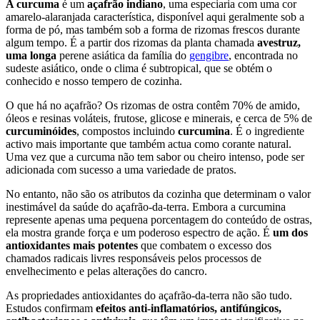
A curcuma
é um
açafrão indiano
, uma especiaria com uma cor
amarelo-alaranjada característica, disponível aqui geralmente sob a
forma de pó, mas também sob a forma de rizomas frescos durante
algum tempo. É a partir dos rizomas da planta chamada
avestruz,
uma longa
perene asiática da família do
gengibre
, encontrada no
sudeste asiático, onde o clima é subtropical, que se obtém o
conhecido e nosso tempero de cozinha.
O que há no açafrão? Os rizomas de ostra contêm 70% de amido,
óleos e resinas voláteis, frutose, glicose e minerais, e cerca de 5% de
curcuminóides
, compostos incluindo
curcumina
. É o ingrediente
activo mais importante que também actua como corante natural.
Uma vez que a curcuma não tem sabor ou cheiro intenso, pode ser
adicionada com sucesso a uma variedade de pratos.
No entanto, não são os atributos da cozinha que determinam o valor
inestimável da saúde do açafrão-da-terra. Embora a curcumina
represente apenas uma pequena porcentagem do conteúdo de ostras,
ela mostra grande força e um poderoso espectro de ação. É
um dos
antioxidantes mais potentes
que combatem o excesso dos
chamados radicais livres responsáveis pelos processos de
envelhecimento e pelas alterações do cancro.
As propriedades antioxidantes do açafrão-da-terra não são tudo.
Estudos confirmam
efeitos anti-inflamatórios, antifúngicos,