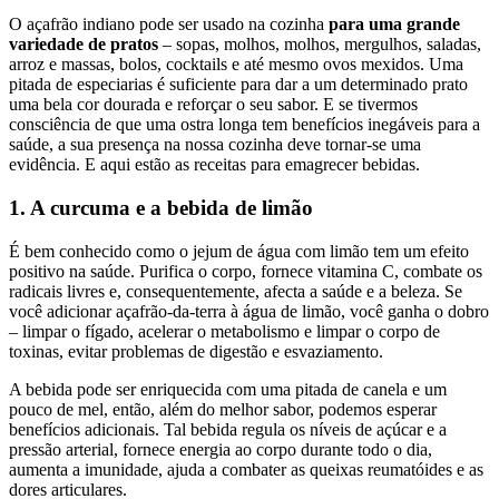
O açafrão indiano pode ser usado na cozinha
para uma grande
variedade de pratos
– sopas, molhos, molhos, mergulhos, saladas,
arroz e massas, bolos, cocktails e até mesmo ovos mexidos. Uma
pitada de especiarias é suficiente para dar a um determinado prato
uma bela cor dourada e reforçar o seu sabor. E se tivermos
consciência de que uma ostra longa tem benefícios inegáveis para a
saúde, a sua presença na nossa cozinha deve tornar-se uma
evidência. E aqui estão as receitas para emagrecer bebidas.
1. A curcuma e a bebida de limão
É bem conhecido como o jejum de água com limão tem um efeito
positivo na saúde. Purifica o corpo, fornece vitamina C, combate os
radicais livres e, consequentemente, afecta a saúde e a beleza. Se
você adicionar açafrão-da-terra à água de limão, você ganha o dobro
– limpar o fígado, acelerar o metabolismo e limpar o corpo de
toxinas, evitar problemas de digestão e esvaziamento.
A bebida pode ser enriquecida com uma pitada de canela e um
pouco de mel, então, além do melhor sabor, podemos esperar
benefícios adicionais. Tal bebida regula os níveis de açúcar e a
pressão arterial, fornece energia ao corpo durante todo o dia,
aumenta a imunidade, ajuda a combater as queixas reumatóides e as
dores articulares.