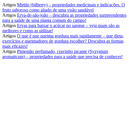
Artigos
Mirtilo (bilberry) – propriedades medicinais e indicações. O
fruto saboroso como aliado de uma visão saudável
Artigos
Erva-de-são-joão – descubra as propriedades surpreendentes
para a saúde de uma planta comum do campo!
Artigos
Ervas para baixar o açúcar no sangue – veja quais são as
melhores e como as utilizar!
Artigos
O que é que queima gordura mais rapidamente – que dieta,
exercícios e queimadores de gordura escolher? Descubra as formas
mais eficazes!
Artigos
Pimentão perfumado, cravinho picante (Syzygium
aromaticum) – propriedades para a saúde que precisa de conhecer!