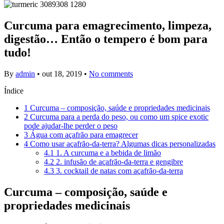
Curcuma para emagrecimento, limpeza,
digestão… Então o tempero é bom para
tudo!
By
admin
•
out 18, 2019
•
No comments
Índice
1
Curcuma – composição, saúde e propriedades medicinais
2
Curcuma para a perda do peso, ou como um spice exotic
pode ajudar-lhe perder o peso
3
Água com açafrão para emagrecer
4
Como usar açafrão-da-terra? Algumas dicas personalizadas
4.1
1. A curcuma e a bebida de limão
4.2
2. infusão de açafrão-da-terra e gengibre
4.3
3. cocktail de natas com açafrão-da-terra
Curcuma – composição, saúde e
propriedades medicinais