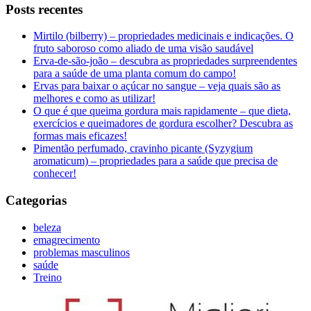
Posts recentes
Mirtilo (bilberry) – propriedades medicinais e indicações. O
fruto saboroso como aliado de uma visão saudável
Erva-de-são-joão – descubra as propriedades surpreendentes
para a saúde de uma planta comum do campo!
Ervas para baixar o açúcar no sangue – veja quais são as
melhores e como as utilizar!
O que é que queima gordura mais rapidamente – que dieta,
exercícios e queimadores de gordura escolher? Descubra as
formas mais eficazes!
Pimentão perfumado, cravinho picante (Syzygium
aromaticum) – propriedades para a saúde que precisa de
conhecer!
Categorias
beleza
emagrecimento
problemas masculinos
saúde
Treino