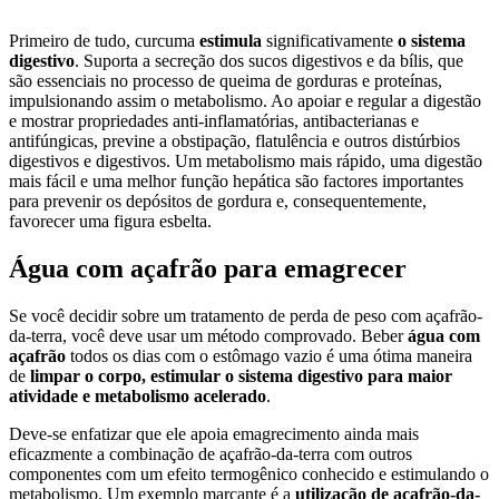
Primeiro de tudo, curcuma
estimula
significativamente
o sistema
digestivo
. Suporta a secreção dos sucos digestivos e da bílis, que
são essenciais no processo de queima de gorduras e proteínas,
impulsionando assim o metabolismo. Ao apoiar e regular a digestão
e mostrar propriedades anti-inflamatórias, antibacterianas e
antifúngicas, previne a obstipação, flatulência e outros distúrbios
digestivos e digestivos. Um metabolismo mais rápido, uma digestão
mais fácil e uma melhor função hepática são factores importantes
para prevenir os depósitos de gordura e, consequentemente,
favorecer uma figura esbelta.
Água com açafrão para emagrecer
Se você decidir sobre um tratamento de perda de peso com açafrão-
da-terra, você deve usar um método comprovado. Beber
água com
açafrão
todos os dias com o estômago vazio é uma ótima maneira
de
limpar o corpo, estimular o sistema digestivo para maior
atividade e metabolismo acelerado
.
Deve-se enfatizar que ele apoia emagrecimento ainda mais
eficazmente a combinação de açafrão-da-terra com outros
componentes com um efeito termogênico conhecido e estimulando o
metabolismo. Um exemplo marcante é a
utilização de açafrão-da-