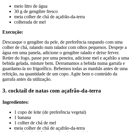
meio litro de água
30 g de gengibre fresco
meia colher de chá de açafrão-da-terra
colherada de mel
Execução:
Descasque o gengibre da pele, de preferência raspando com uma
colher de chá, ralando num ralador com olhos pequenos. Despeje a
água em uma panela, adicione o gengibre ralado e deixe ferver.
Retire do fogo, passe por uma peneira, adicione mel e açafrão a uma
bebida gelada, misture bem. Derramamos a bebida numa garrafa e
guardamo-la no frigorífico. Bebemos todas as manhãs antes de uma
refeição, na quantidade de um copo. Agite bem o conteúdo da
garrafa antes da utilização.
3. cocktail de natas com açafrão-da-terra
Ingredientes:
1 copo de leite (de preferência vegetal)
1 banana
1 colher de chá de mel
meia colher de chá de açafrão-da-terra