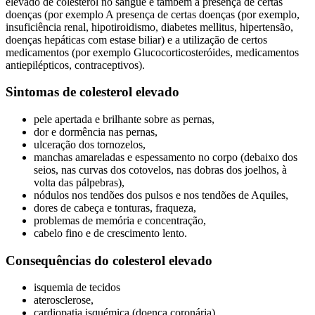
elevado de colesterol no sangue é também a presença de certas
doenças (por exemplo A presença de certas doenças (por exemplo,
insuficiência renal, hipotiroidismo, diabetes mellitus, hipertensão,
doenças hepáticas com estase biliar) e a utilização de certos
medicamentos (por exemplo Glucocorticosteróides, medicamentos
antiepilépticos, contraceptivos).
Sintomas de colesterol elevado
pele apertada e brilhante sobre as pernas,
dor e dormência nas pernas,
ulceração dos tornozelos,
manchas amareladas e espessamento no corpo (debaixo dos
seios, nas curvas dos cotovelos, nas dobras dos joelhos, à
volta das pálpebras),
nódulos nos tendões dos pulsos e nos tendões de Aquiles,
dores de cabeça e tonturas, fraqueza,
problemas de memória e concentração,
cabelo fino e de crescimento lento.
Consequências do colesterol elevado
isquemia de tecidos
aterosclerose,
cardiopatia isquémica (doença coronária),