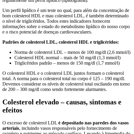
regularmente um perfil lipídico (lipidograma).
Um perfil lipídico é um teste no qual, para além da concentração de
bom colesterol HDL e mau colesterol LDL, é também determinado
o nível de triglicéridos. Todos estes indicadores fornecem
informações sobre o estado do metabolismo lipídico do nosso corpo
e o risco potencial de doenças cardiovasculares.
Padrões de colesterol LDL, colesterol HDL e triglicéridos:
Norma de colesterol LDL – menos de 100 mg/dl (2,6 mmol/l)
Colesterol HDL normal – mais de 50 mg/dl (1,3 mmol/l)
Triglicéridos padrão – menos de 150 mg/dl (1,7 mmol/l)
O colesterol HDL e o colesterol LDL juntos formam o colesterol
total. A norma para o colesterol total no corpo é 125 – 190 mg/dl.
Devemos considerar os níveis de colesterol total oscilando em torno
de 200 – 300 mg/dl como sendo fortemente alarmantes.
Colesterol elevado – causas, sintomas e
efeitos
O excesso de colesterol LDL
é depositado nas paredes dos vasos
arteriais
, incluindo vasos responsáveis pelo fornecimento de
oxigénio e nutrientes ao músculo cardíaco. Levando à hipertrofia do