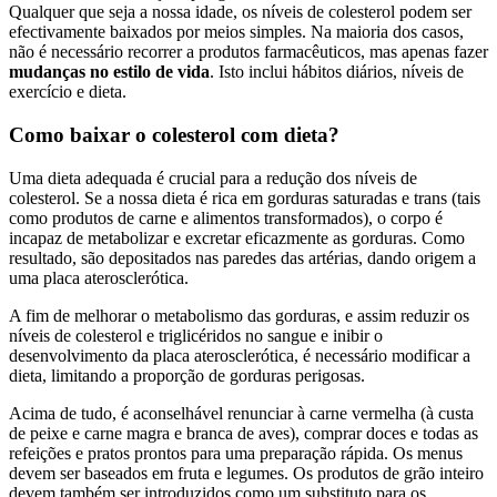
Qualquer que seja a nossa idade, os níveis de colesterol podem ser
efectivamente baixados por meios simples. Na maioria dos casos,
não é necessário recorrer a produtos farmacêuticos, mas apenas fazer
mudanças no estilo de vida
. Isto inclui hábitos diários, níveis de
exercício e dieta.
Como baixar o colesterol com dieta?
Uma dieta adequada é crucial para a redução dos níveis de
colesterol. Se a nossa dieta é rica em gorduras saturadas e trans (tais
como produtos de carne e alimentos transformados), o corpo é
incapaz de metabolizar e excretar eficazmente as gorduras. Como
resultado, são depositados nas paredes das artérias, dando origem a
uma placa aterosclerótica.
A fim de melhorar o metabolismo das gorduras, e assim reduzir os
níveis de colesterol e triglicéridos no sangue e inibir o
desenvolvimento da placa aterosclerótica, é necessário modificar a
dieta, limitando a proporção de gorduras perigosas.
Acima de tudo, é aconselhável renunciar à carne vermelha (à custa
de peixe e carne magra e branca de aves), comprar doces e todas as
refeições e pratos prontos para uma preparação rápida. Os menus
devem ser baseados em fruta e legumes. Os produtos de grão inteiro
devem também ser introduzidos como um substituto para os