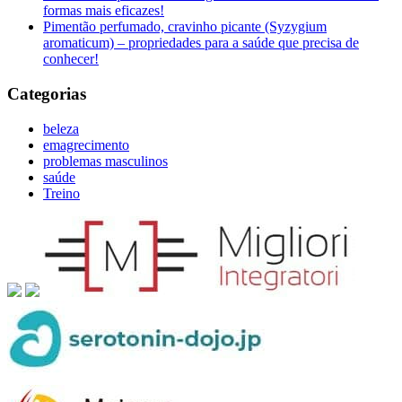
formas mais eficazes!
Pimentão perfumado, cravinho picante (Syzygium
aromaticum) – propriedades para a saúde que precisa de
conhecer!
Categorias
beleza
emagrecimento
problemas masculinos
saúde
Treino