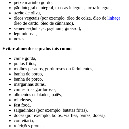
peixe marinho gordo,
pão integral e integral, massas integrais, arroz integral,
azeite de oliva,
óleos vegetais (por exemplo, óleo de colza, óleo de
linhaça
,
óleo de cardo, óleo de cânhamo),
sementes(linhaça, psyllium, girassol),
leguminosas,
nozes.
Evitar alimentos e pratos tais como:
carne gorda,
pratos fritos,
molhos pesados, gordurosos ou farinhentos,
banha de porco,
banha de porco,
margarinas duras,
carnes frias gordurosas,
alimentos enlatados, patês,
miudezas,
fast food,
salgadinhos (por exemplo, batatas fritas),
doces (por exemplo, bolos, waffles, barras, doces),
confeitaria,
refeições prontas.