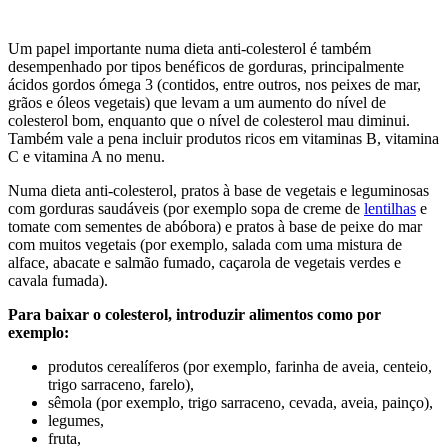
Um papel importante numa dieta anti-colesterol é também
desempenhado por tipos benéficos de gorduras, principalmente
ácidos gordos ómega 3 (contidos, entre outros, nos peixes de mar,
grãos e óleos vegetais) que levam a um aumento do nível de
colesterol bom, enquanto que o nível de colesterol mau diminui.
Também vale a pena incluir produtos ricos em vitaminas B, vitamina
C e vitamina A no menu.
Numa dieta anti-colesterol, pratos à base de vegetais e leguminosas
com gorduras saudáveis (por exemplo sopa de creme de
lentilhas
e
tomate com sementes de abóbora) e pratos à base de peixe do mar
com muitos vegetais (por exemplo, salada com uma mistura de
alface, abacate e salmão fumado, caçarola de vegetais verdes e
cavala fumada).
Para baixar o colesterol, introduzir alimentos como por
exemplo:
produtos cerealíferos (por exemplo, farinha de aveia, centeio,
trigo sarraceno, farelo),
sêmola (por exemplo, trigo sarraceno, cevada, aveia, painço),
legumes,
fruta,