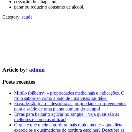
cessação do tabagismo,
parar ou reduzir o consumo de álcool.
Category:
saúde
Article by:
admin
Posts recentes
Mirtilo (bilberry) – propriedades medicinais e indicações. O
fruto saboroso como aliado de uma visão saudável
Erva-de-são-joão – descubra as propriedades surpreendentes
para a saúde de uma planta comum do campo!
Ervas para baixar o açúcar no sangue – veja quais são as
melhores e como as utilizar!
O que é que queima gordura mais rapidamente – que dieta,
exercícios e queimadores de gordura escolher? Descubra as