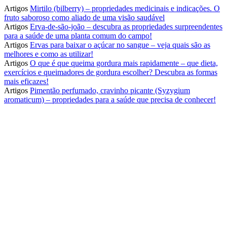
Artigos
Mirtilo (bilberry) – propriedades medicinais e indicações. O
fruto saboroso como aliado de uma visão saudável
Artigos
Erva-de-são-joão – descubra as propriedades surpreendentes
para a saúde de uma planta comum do campo!
Artigos
Ervas para baixar o açúcar no sangue – veja quais são as
melhores e como as utilizar!
Artigos
O que é que queima gordura mais rapidamente – que dieta,
exercícios e queimadores de gordura escolher? Descubra as formas
mais eficazes!
Artigos
Pimentão perfumado, cravinho picante (Syzygium
aromaticum) – propriedades para a saúde que precisa de conhecer!