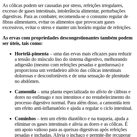
As cólicas podem ser causadas por stress, refeições irregulares,
excesso de gases intestinais, intolerância alimentar, perturbações
digestivas. Para as combater, recomenda-se o consumo regular de
fibras alimentares, evitar os alimentos que provocam gases
excessivos, evitar o stress e manter um horário regular de refeições.
As ervas com propriedades descongestionantes também podem
ser úteis, tais como:
Hortelã-pimenta
– uma das ervas mais eficazes para reduzir
a tensão do músculo liso do sistema digestivo, melhorando
adigestão (mesmo com refeições pesadas e gordurosas) e
proporciona um verdadeiro alívio das cólicas intestinais
dolorosas e desconfortáveis e de uma sensação de plenitude
no abdómen.
Camomila
– uma planta especializada no alívio de cãibras e
dores no estômago e nos intestinos e no restabelecimento do
processo digestivo normal. Para além disso, a camomila tem
um efeito anti-inflamatório e ajuda a regular o ciclo intestinal.
Cominhos
– tem um efeito diastólico e na traqueia, ajuda a
eliminar os gases intestinais e alivia as dores e as cólicas. É
um apoio valioso para as queixas digestivas após refeições
pesadas e inchadas. Alivia o inchaço e permite-lhe recuperar