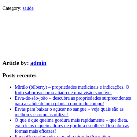
Category:
saúde
Article by:
admin
Posts recentes
Mirtilo (bilberry) – propriedades medicinais e indicações. O
fruto saboroso como aliado de uma visão saudável
Erva-de-são-joão – descubra as propriedades surpreendentes
para a saúde de uma planta comum do campo!
Ervas para baixar o açúcar no sangue – veja quais são as
melhores e como as utilizar!
O que é que queima gordura mais rapidamente – que dieta,
exercícios e queimadores de gordura escolher? Descubra as
formas mais eficazes!
Pimentão perfumado, cravinho picante (Syzygium