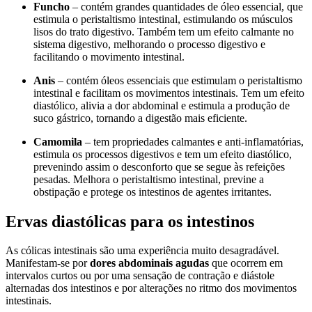
Funcho
– contém grandes quantidades de óleo essencial, que
estimula o peristaltismo intestinal, estimulando os músculos
lisos do trato digestivo. Também tem um efeito calmante no
sistema digestivo, melhorando o processo digestivo e
facilitando o movimento intestinal.
Anis
– contém óleos essenciais que estimulam o peristaltismo
intestinal e facilitam os movimentos intestinais. Tem um efeito
diastólico, alivia a dor abdominal e estimula a produção de
suco gástrico, tornando a digestão mais eficiente.
Camomila
– tem propriedades calmantes e anti-inflamatórias,
estimula os processos digestivos e tem um efeito diastólico,
prevenindo assim o desconforto que se segue às refeições
pesadas. Melhora o peristaltismo intestinal, previne a
obstipação e protege os intestinos de agentes irritantes.
Ervas diastólicas para os intestinos
As cólicas intestinais são uma experiência muito desagradável.
Manifestam-se por
dores abdominais agudas
que ocorrem em
intervalos curtos ou por uma sensação de contração e diástole
alternadas dos intestinos e por alterações no ritmo dos movimentos
intestinais.