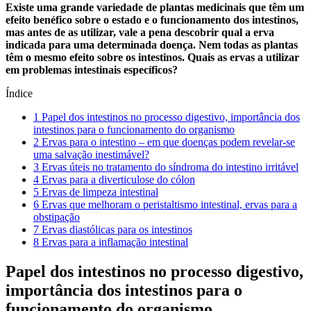
Existe uma grande variedade de plantas medicinais que têm um
efeito benéfico sobre o estado e o funcionamento dos intestinos,
mas antes de as utilizar, vale a pena descobrir qual a erva
indicada para uma determinada doença. Nem todas as plantas
têm o mesmo efeito sobre os intestinos. Quais as ervas a utilizar
em problemas intestinais específicos?
Índice
1
Papel dos intestinos no processo digestivo, importância dos
intestinos para o funcionamento do organismo
2
Ervas para o intestino – em que doenças podem revelar-se
uma salvação inestimável?
3
Ervas úteis no tratamento do síndroma do intestino irritável
4
Ervas para a diverticulose do cólon
5
Ervas de limpeza intestinal
6
Ervas que melhoram o peristaltismo intestinal, ervas para a
obstipação
7
Ervas diastólicas para os intestinos
8
Ervas para a inflamação intestinal
Papel dos intestinos no processo digestivo,
importância dos intestinos para o
funcionamento do organismo