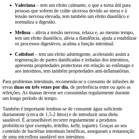
Valeriana
– tem um efeito calmante, o que a torna útil para
pessoas que sofrem de colite ulcerosa devido ao stress e à
tensão nervosa elevada, tem também um efeito diastólico e
normaliza a digestão.
Melissa
– alivia a tensão nervosa, relaxa e, ao mesmo tempo,
tem um efeito diastólico, alivia a flatulência, ajuda a estabilizar
os processos digestivos, acalma a função intestinal.
Coltsfoot
– tem um efeito adstringente, acelerando assim a
regeneração de partes danificadas e irritadas dos intestinos,
apresenta propriedades protectoras em relação ao estômago e
aos intestinos, tem também propriedades anti-inflamatórias.
Para problemas intestinais, recomenda-se o consumo de infusões de
ervas
duas ou três vezes por dia
, de preferência entre ou após as
refeições. As tisanas devem ser consumidas regularmente durante
um longo período de tempo.
Também é importante lembrar-se de consumir água suficiente
diariamente (cerca de 1,5-2 litros) e de introduzir uma dieta
saudável. É aconselhável recorrer regularmente a produtos
probióticos (por exemplo, leitelho, kefir, iogurte). Graças ao seu
conteúdo de bactérias intestinais benéficas, asseguram a restauração
de uma microflora saudável nos intestinos.