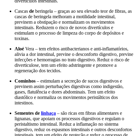
divertículos intestinais.
Cascas
de
beringela – graças ao seu elevado teor de fibras, as
cascas de beringela melhoram a motilidade intestinal,
previnem a obstipação e normalizam os movimentos
intestinais. Reduzem o risco de novos divertículos e
estimulam o processo de limpeza do corpo de depósitos e
toxinas.
Aloé
Vera – tem efeitos antibacterianos e anti-inflamatórios,
alivia a dor intestinal, previne o desconforto digestivo, previne
infecções e hemorragias no trato digestivo. Reduz o risco de
diverticulose, tem um efeito adstringente e promove a
regeneração dos tecidos.
Cominhos
– estimulam a secreção de sucos digestivos e
previnem assim perturbações digestivas como indigestão,
gases, flatulência e dores abdominais. Tem um efeito
diastólico e normaliza os movimentos peristálticos dos
intestinos.
Sementes de
linhaça
– são ricas em fibras alimentares e
lignanas, que apoiam os processos digestivos e regulam o
peristaltismo intestinal. Reduz a inflamação no sistema
digestivo, reduz os espasmos intestinais e outros desconfortos
intestinais, tem um efeito de proteção e reduz o processo de