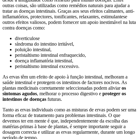
outras coisas, são utilizadas como remédios naturais para ajudar a
tratar as doenças intestinais. Graças aos seus efeitos calmantes, anti-
inflamatórios, protectores, tonificantes, relaxantes, estimulantese
outros efeitos valiosos, podem fornecer um apoio inestimável na luta
contra doenças como:
diverticulose
síndroma do intestino irritável,
poluição intestinal,
peristaltismo intestinal enfraquecido,
doença inflamatória intestinal,
peristaltismo intestinal excessivo.
As ervas têm um efeito de apoio à função intestinal, melhoram a
saúde intestinal e protegem os intestinos de factores nocivos. As
plantas medicinais corretamente seleccionadas podem aliviar
os
sintomas agudos
, melhorar o processo digestivo e
proteger os
intestinos de doenças
futuras.
Tanto as ervas individuais como as misturas de ervas podem ser uma
forma eficaz de tratamento para problemas intestinais. O que
devemos ter em mente é que, independentemente da escolha das
matérias-primas à base de plantas, é sempre importante seguir a
dosagem correcta e utilizar as ervas regularmente, durante um longo
período de tempo.