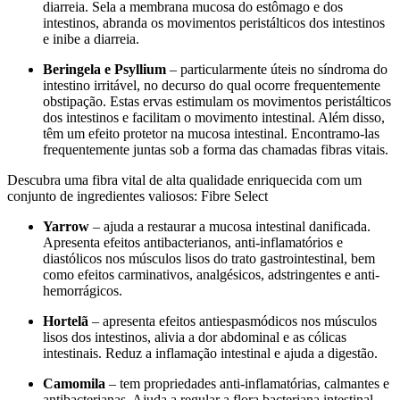
diarreia. Sela a membrana mucosa do estômago e dos
intestinos, abranda os movimentos peristálticos dos intestinos
e inibe a diarreia.
Beringela e Psyllium
– particularmente úteis no síndroma do
intestino irritável, no decurso do qual ocorre frequentemente
obstipação. Estas ervas estimulam os movimentos peristálticos
dos intestinos e facilitam o movimento intestinal. Além disso,
têm um efeito protetor na mucosa intestinal. Encontramo-las
frequentemente juntas sob a forma das chamadas fibras vitais.
Descubra uma fibra vital de alta qualidade enriquecida com um
conjunto de ingredientes valiosos: Fibre Select
Yarrow
– ajuda a restaurar a mucosa intestinal danificada.
Apresenta efeitos antibacterianos, anti-inflamatórios e
diastólicos nos músculos lisos do trato gastrointestinal, bem
como efeitos carminativos, analgésicos, adstringentes e anti-
hemorrágicos.
Hortelã
– apresenta efeitos antiespasmódicos nos músculos
lisos dos intestinos, alivia a dor abdominal e as cólicas
intestinais. Reduz a inflamação intestinal e ajuda a digestão.
Camomila
– tem propriedades anti-inflamatórias, calmantes e
antibacterianas. Ajuda a regular a flora bacteriana intestinal.