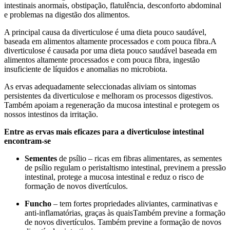
intestinais anormais, obstipação, flatulência, desconforto abdominal
e problemas na digestão dos alimentos.
A principal causa da diverticulose é uma dieta pouco saudável,
baseada em alimentos altamente processados e com pouca fibra.A
diverticulose é causada por uma dieta pouco saudável baseada em
alimentos altamente processados e com pouca fibra, ingestão
insuficiente de líquidos e anomalias no microbiota.
As ervas adequadamente seleccionadas aliviam os sintomas
persistentes da diverticulose e melhoram os processos digestivos.
Também apoiam a regeneração da mucosa intestinal e protegem os
nossos intestinos da irritação.
Entre as ervas mais eficazes para a diverticulose intestinal
encontram-se
Sementes
de psílio – ricas em fibras alimentares, as sementes
de psílio regulam o peristaltismo intestinal, previnem a pressão
intestinal, protege a mucosa intestinal e reduz o risco de
formação de novos divertículos.
Funcho
– tem fortes propriedades aliviantes, carminativas e
anti-inflamatórias, graças às quaisTambém previne a formação
de novos divertículos. Também previne a formação de novos