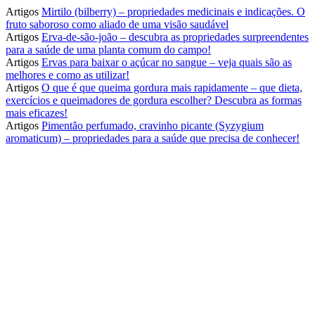
Artigos
Mirtilo (bilberry) – propriedades medicinais e indicações. O
fruto saboroso como aliado de uma visão saudável
Artigos
Erva-de-são-joão – descubra as propriedades surpreendentes
para a saúde de uma planta comum do campo!
Artigos
Ervas para baixar o açúcar no sangue – veja quais são as
melhores e como as utilizar!
Artigos
O que é que queima gordura mais rapidamente – que dieta,
exercícios e queimadores de gordura escolher? Descubra as formas
mais eficazes!
Artigos
Pimentão perfumado, cravinho picante (Syzygium
aromaticum) – propriedades para a saúde que precisa de conhecer!