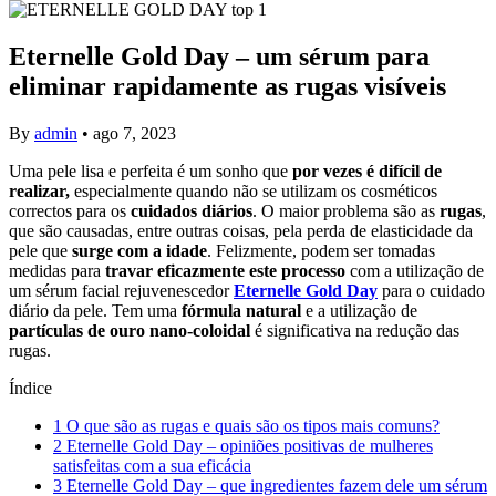
Eternelle Gold Day – um sérum para
eliminar rapidamente as rugas visíveis
By
admin
•
ago 7, 2023
Uma pele lisa e perfeita é um sonho que
por vezes é difícil de
realizar,
especialmente quando não se utilizam os cosméticos
correctos para os
cuidados diários
. O maior problema são as
rugas
,
que são causadas, entre outras coisas, pela perda de elasticidade da
pele que
surge com a idade
. Felizmente, podem ser tomadas
medidas para
travar eficazmente este processo
com a utilização de
um sérum facial rejuvenescedor
Eternelle Gold Day
para o cuidado
diário da pele. Tem uma
fórmula natural
e a utilização de
partículas de ouro nano-coloidal
é significativa na redução das
rugas.
Índice
1
O que são as rugas e quais são os tipos mais comuns?
2
Eternelle Gold Day – opiniões positivas de mulheres
satisfeitas com a sua eficácia
3
Eternelle Gold Day – que ingredientes fazem dele um sérum