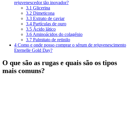
rejuvenescedor tão inovador?
3.1
Glicerina
3.2
Dimeticona
3.3
Extrato de caviar
3.4
Partículas de ouro
3.5
Ácido lático
3.6
Aminoácidos do colagénio
3.7
Palmitato de retinilo
4
Como e onde posso comprar o sérum de rejuvenescimento
Eternelle Gold Day?
O que são as rugas e quais são os tipos
mais comuns?