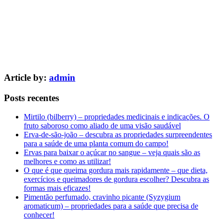
Article by:
admin
Posts recentes
Mirtilo (bilberry) – propriedades medicinais e indicações. O
fruto saboroso como aliado de uma visão saudável
Erva-de-são-joão – descubra as propriedades surpreendentes
para a saúde de uma planta comum do campo!
Ervas para baixar o açúcar no sangue – veja quais são as
melhores e como as utilizar!
O que é que queima gordura mais rapidamente – que dieta,
exercícios e queimadores de gordura escolher? Descubra as
formas mais eficazes!
Pimentão perfumado, cravinho picante (Syzygium
aromaticum) – propriedades para a saúde que precisa de
conhecer!