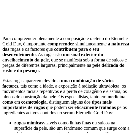
Para compreender plenamente a composição e o efeito do Eternelle
Gold Day, é importante
compreender
simultaneamente
a natureza
das
rugas e os factores que
contribuem para o seu
desenvolvimento
. As rugas são
um
sinal
exterior
do
envelhecimento da pele
, que se manifesta sob a forma de sulcos e
pregas de diferentes larguras, principalmente na
pele delicada do
rosto e do pescoço.
Estas rugas aparecem devido a
uma combinação de vários
factores
, tais como a idade, a exposição à radiação ultravioleta, os
movimentos faciais repetitivos e a perda de colagénio e elastina, os
blocos de construção da pele. Os especialistas, tanto em
medicina
como
em
cosmetologia
, distinguem alguns dos
tipos mais
importantes de rugas
que podem ser
eficazmente tratados
pelos
ingredientes activos contidos no sérum Eternelle Gold Day:
rugas mímicas
visíveis como linhas finas ou sulcos na
superfície da pele, são um fenómeno comum que surge com a