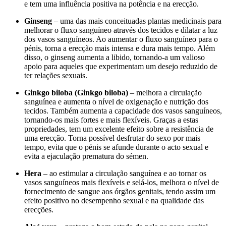
e tem uma influência positiva na potência e na erecção.
Ginseng
– uma das mais conceituadas plantas medicinais para
melhorar o fluxo sanguíneo através dos tecidos e dilatar a luz
dos vasos sanguíneos. Ao aumentar o fluxo sanguíneo para o
pénis, torna a erecção mais intensa e dura mais tempo. Além
disso, o ginseng aumenta a libido, tornando-a um valioso
apoio para aqueles que experimentam um desejo reduzido de
ter relações sexuais.
Ginkgo biloba (Ginkgo biloba)
– melhora a circulação
sanguínea e aumenta o nível de oxigenação e nutrição dos
tecidos. Também aumenta a capacidade dos vasos sanguíneos,
tornando-os mais fortes e mais flexíveis. Graças a estas
propriedades, tem um excelente efeito sobre a resistência de
uma erecção. Torna possível desfrutar do sexo por mais
tempo, evita que o pénis se afunde durante o acto sexual e
evita a ejaculação prematura do sémen.
Hera
– ao estimular a circulação sanguínea e ao tornar os
vasos sanguíneos mais flexíveis e selá-los, melhora o nível de
fornecimento de sangue aos órgãos genitais, tendo assim um
efeito positivo no desempenho sexual e na qualidade das
erecções.