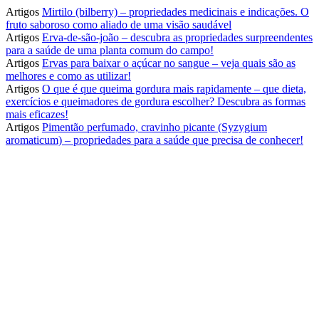
Artigos
Mirtilo (bilberry) – propriedades medicinais e indicações. O
fruto saboroso como aliado de uma visão saudável
Artigos
Erva-de-são-joão – descubra as propriedades surpreendentes
para a saúde de uma planta comum do campo!
Artigos
Ervas para baixar o açúcar no sangue – veja quais são as
melhores e como as utilizar!
Artigos
O que é que queima gordura mais rapidamente – que dieta,
exercícios e queimadores de gordura escolher? Descubra as formas
mais eficazes!
Artigos
Pimentão perfumado, cravinho picante (Syzygium
aromaticum) – propriedades para a saúde que precisa de conhecer!