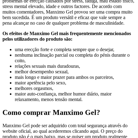
problemas de erecção causados por stress, fadiga, mau estado físico,
stress mental elevado, idade e outros factores. De acordo com
muitos comentadores, Manximo Gel provou ser uma compra muito
bem sucedida. É um produto versátil e eficaz que vale sempre a
pena alcançar no caso de qualquer problema de masculinidade.
Os efeitos de Manximo Gel mais frequentemente mencionados
pelos utilizadores do produto são:
uma erecção forte e completa sempre que o desejar,
nenhuma inclinação parcial ou completa do pénis durante o
coito,
relações sexuais mais duradouras,
melhor desempenho sexual,
mais longo e maior prazer para ambos os parceiros,
maior apetência pelo sexo,
melhores orgasmos,
maior auto-confiança, melhor humor diário, maior
relaxamento, menos tensão mental.
Como comprar Manximo Gel?
Manximo Gel pode ser adquirido com total segurança através do
website oficial, ao qual acederemos clicando aqui. O preço do
produto não é o mais baixo, mas se quiser um produto realmente