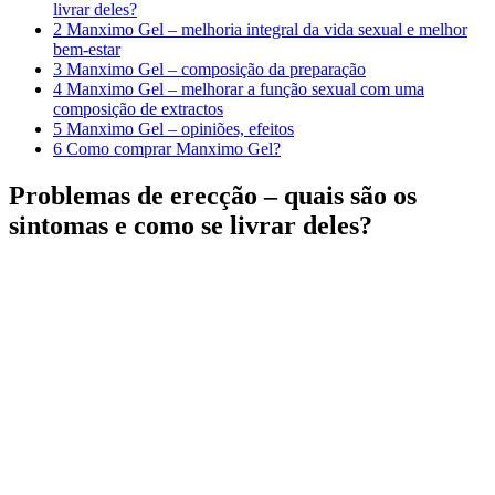
livrar deles?
2
Manximo Gel – melhoria integral da vida sexual e melhor
bem-estar
3
Manximo Gel – composição da preparação
4
Manximo Gel – melhorar a função sexual com uma
composição de extractos
5
Manximo Gel – opiniões, efeitos
6
Como comprar Manximo Gel?
Problemas de erecção – quais são os
sintomas e como se livrar deles?