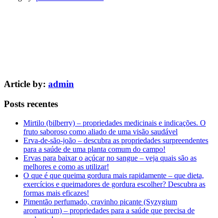
Article by:
admin
Posts recentes
Mirtilo (bilberry) – propriedades medicinais e indicações. O
fruto saboroso como aliado de uma visão saudável
Erva-de-são-joão – descubra as propriedades surpreendentes
para a saúde de uma planta comum do campo!
Ervas para baixar o açúcar no sangue – veja quais são as
melhores e como as utilizar!
O que é que queima gordura mais rapidamente – que dieta,
exercícios e queimadores de gordura escolher? Descubra as
formas mais eficazes!
Pimentão perfumado, cravinho picante (Syzygium
aromaticum) – propriedades para a saúde que precisa de