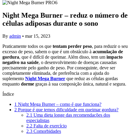
Night Mega Burner – reduz o número de
células adiposas durante o sono
By
admin
•
mar 15, 2023
Praticamente todos os que
tentam perder peso
, para reduzir o seu
excesso de peso, sabem o que é um obstáculo à
acumulação de
gordura
, que é difícil de queimar. Além disso, tem um
impacto
negativo na saúde
, o desenvolvimento de doenças causadas
precisamente pelo ganho de peso. Por conseguinte, deve ser
completamente eliminada, de preferência com a ajuda do
suplemento
Night Mega Burner
que reduz as células gordas
enquanto
dorme
graças à sua composição única, natural e segura.
Índice
1
Night Mega Burner – como é que funciona?
2
Porque é que temos dificuldade em queimar gordura?
2.1
Uma dieta longe das recomendações dos
especialistas
2.2
Falta de exercício
2.3
Comorbidades