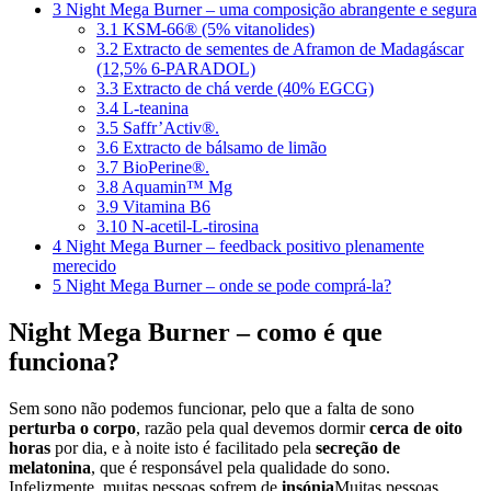
3
Night Mega Burner – uma composição abrangente e segura
3.1
KSM-66® (5% vitanolides)
3.2
Extracto de sementes de Aframon de Madagáscar
(12,5% 6-PARADOL)
3.3
Extracto de chá verde (40% EGCG)
3.4
L-teanina
3.5
Saffr’Activ®.
3.6
Extracto de bálsamo de limão
3.7
BioPerine®.
3.8
Aquamin™ Mg
3.9
Vitamina B6
3.10
N-acetil-L-tirosina
4
Night Mega Burner – feedback positivo plenamente
merecido
5
Night Mega Burner – onde se pode comprá-la?
Night Mega Burner – como é que
funciona?
Sem sono não podemos funcionar, pelo que a falta de sono
perturba o corpo
, razão pela qual devemos dormir
cerca de oito
horas
por dia, e à noite isto é facilitado pela
secreção de
melatonina
, que é responsável pela qualidade do sono.
Infelizmente, muitas pessoas sofrem de
insónia
Muitas pessoas,