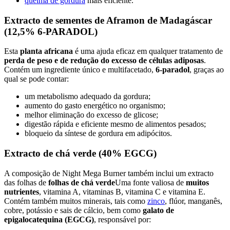
queima de gordura
mais eficiente.
Extracto de sementes de Aframon de Madagáscar
(12,5% 6-PARADOL)
Esta
planta africana
é uma ajuda eficaz em qualquer tratamento de
perda de peso e de redução do excesso de células adiposas
.
Contém um ingrediente único e multifacetado,
6-paradol
, graças ao
qual se pode contar:
um metabolismo adequado da gordura;
aumento do gasto energético no organismo;
melhor eliminação do excesso de glicose;
digestão rápida e eficiente mesmo de alimentos pesados;
bloqueio da síntese de gordura em adipócitos.
Extracto de chá verde (40% EGCG)
A composição de Night Mega Burner também inclui um extracto
das folhas de
folhas de chá verde
Uma fonte valiosa de
muitos
nutrientes
, vitamina A, vitaminas B, vitamina C e vitamina E.
Contém também muitos minerais, tais como
zinco
, flúor, manganês,
cobre, potássio e sais de cálcio, bem como
galato de
epigalocatequina (EGCG)
, responsável por: