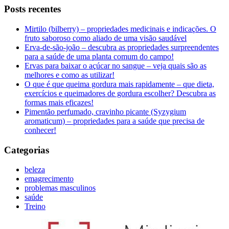
Posts recentes
Mirtilo (bilberry) – propriedades medicinais e indicações. O
fruto saboroso como aliado de uma visão saudável
Erva-de-são-joão – descubra as propriedades surpreendentes
para a saúde de uma planta comum do campo!
Ervas para baixar o açúcar no sangue – veja quais são as
melhores e como as utilizar!
O que é que queima gordura mais rapidamente – que dieta,
exercícios e queimadores de gordura escolher? Descubra as
formas mais eficazes!
Pimentão perfumado, cravinho picante (Syzygium
aromaticum) – propriedades para a saúde que precisa de
conhecer!
Categorias
beleza
emagrecimento
problemas masculinos
saúde
Treino