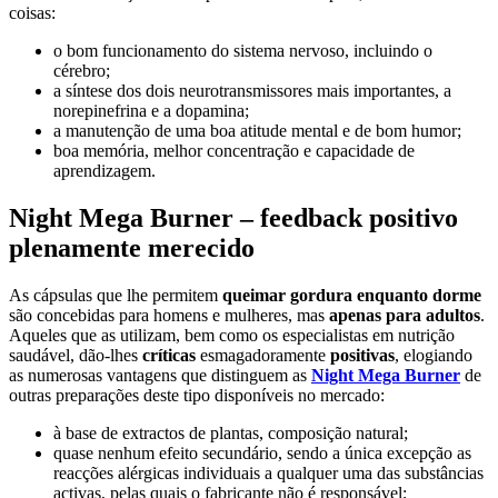
coisas:
o bom funcionamento do sistema nervoso, incluindo o
cérebro;
a síntese dos dois neurotransmissores mais importantes, a
norepinefrina e a dopamina;
a manutenção de uma boa atitude mental e de bom humor;
boa memória, melhor concentração e capacidade de
aprendizagem.
Night Mega Burner – feedback positivo
plenamente merecido
As cápsulas que lhe permitem
queimar gordura enquanto dorme
são concebidas para homens e mulheres, mas
apenas para adultos
.
Aqueles que as utilizam, bem como os especialistas em nutrição
saudável, dão-lhes
críticas
esmagadoramente
positivas
, elogiando
as numerosas vantagens que distinguem as
Night Mega Burner
de
outras preparações deste tipo disponíveis no mercado:
à base de extractos de plantas, composição natural;
quase nenhum efeito secundário, sendo a única excepção as
reacções alérgicas individuais a qualquer uma das substâncias
activas, pelas quais o fabricante não é responsável;