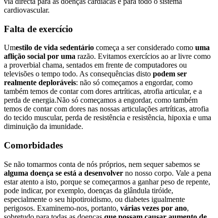
via directa para as doenças cardíacas e para todo o sistema
cardiovascular.
Falta de exercício
Um
estilo de vida sedentário
começa a ser considerado como
uma
aflição social por uma
razão. Evitamos exercícios ao ar livre como
a proverbial chama, sentados em frente de computadores ou
televisões o tempo todo. As consequências disto
podem ser
realmente deploráveis
: não só começamos a engordar, como
também temos de contar com dores artríticas, atrofia articular, e a
perda de energia.Não só começamos a engordar, como também
temos de contar com dores nas nossas articulações artríticas, atrofia
do tecido muscular, perda de resistência e resistência, hipoxia e uma
diminuição da imunidade.
Comorbidades
Se não tomarmos conta de nós próprios, nem sequer sabemos se
alguma doença se está a desenvolver
no nosso corpo. Vale a pena
estar atento a isto, porque se começarmos a ganhar peso de repente,
pode indicar, por exemplo, doenças da glândula tiróide,
especialmente o seu hipotiroidismo, ou diabetes igualmente
perigosos. Examinemo-nos, portanto,
várias vezes por ano
,
sobretudo para todas as doenças
que possam causar aumento de