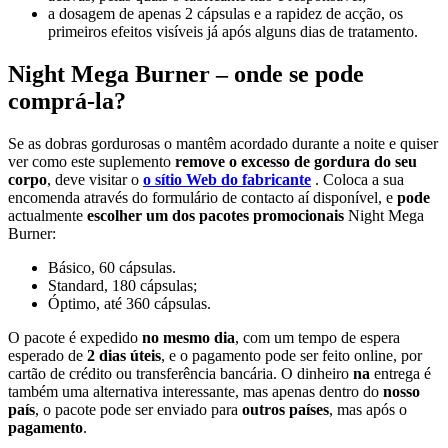
a dosagem de apenas 2 cápsulas e a rapidez de acção, os
primeiros efeitos visíveis já após alguns dias de tratamento.
Night Mega Burner – onde se pode
comprá-la?
Se as dobras gordurosas o mantêm acordado durante a noite e quiser
ver como este suplemento
remove o excesso de gordura do seu
corpo
, deve visitar o
o sítio Web do fabricante
. Coloca a sua
encomenda através do formulário de contacto aí disponível, e
pode
actualmente
escolher um dos pacotes promocionais
Night Mega
Burner:
Básico, 60 cápsulas.
Standard, 180 cápsulas;
Óptimo, até 360 cápsulas.
O pacote é expedido
no mesmo dia
, com um tempo de espera
esperado de
2 dias úteis
, e o pagamento pode ser feito online, por
cartão de crédito ou transferência bancária. O dinheiro
na
entrega é
também uma alternativa interessante, mas apenas dentro do
nosso
país
, o pacote pode ser enviado para
outros países
, mas após o
pagamento
.