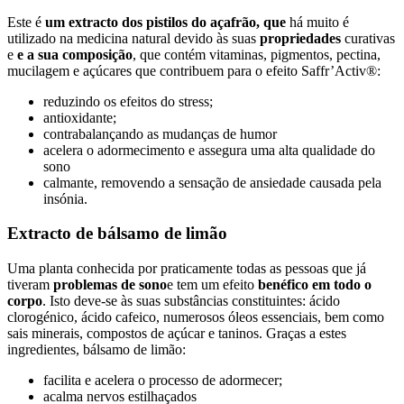
Este é
um extracto dos pistilos do açafrão, que
há muito é
utilizado na medicina natural devido às suas
propriedades
curativas
e
e a sua composição
, que contém vitaminas, pigmentos, pectina,
mucilagem e açúcares que contribuem para o efeito Saffr’Activ®:
reduzindo os efeitos do stress;
antioxidante;
contrabalançando as mudanças de humor
acelera o adormecimento e assegura uma alta qualidade do
sono
calmante, removendo a sensação de ansiedade causada pela
insónia.
Extracto de bálsamo de limão
Uma planta conhecida por praticamente todas as pessoas que já
tiveram
problemas de sono
e tem um efeito
benéfico em todo o
corpo
. Isto deve-se às suas substâncias constituintes: ácido
clorogénico, ácido cafeico, numerosos óleos essenciais, bem como
sais minerais, compostos de açúcar e taninos. Graças a estes
ingredientes, bálsamo de limão:
facilita e acelera o processo de adormecer;
acalma nervos estilhaçados