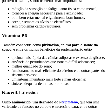
positivo na saúde, sendo os efeitos mais importantes:
redução da sensação de fadiga, tanto física como mental;
fornecer a energia necessária para a actividade;
bom bem-estar mental e igualmente bom humor;
corrigir sempre os níveis de electrólitos;
sem problemas cardiovasculares.
Vitamina B6
Também conhecida como
piridoxina
, crucial
para a saúde do
corpo
, e entre os muitos benefícios da suplementação estão
queima mais rápida das células adiposas e excesso de glicose;
ausência de perturbações que tornam difícil adormecer;
melhor qualidade do sono;
funcionamento mais eficiente do cérebro e de outras partes do
sistema nervoso;
um sistema imunitário mais forte e mais eficiente;
síntese adequada de muitas hormonas.
N-acetil-L-tirosina
Outro
aminoácido, um derivado do l-
triptofano
, que tem uma
variedade de funções no corpo e é necessário para, entre outras