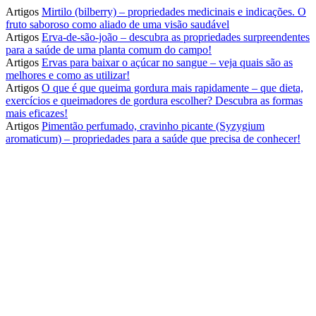
Artigos
Mirtilo (bilberry) – propriedades medicinais e indicações. O
fruto saboroso como aliado de uma visão saudável
Artigos
Erva-de-são-joão – descubra as propriedades surpreendentes
para a saúde de uma planta comum do campo!
Artigos
Ervas para baixar o açúcar no sangue – veja quais são as
melhores e como as utilizar!
Artigos
O que é que queima gordura mais rapidamente – que dieta,
exercícios e queimadores de gordura escolher? Descubra as formas
mais eficazes!
Artigos
Pimentão perfumado, cravinho picante (Syzygium
aromaticum) – propriedades para a saúde que precisa de conhecer!