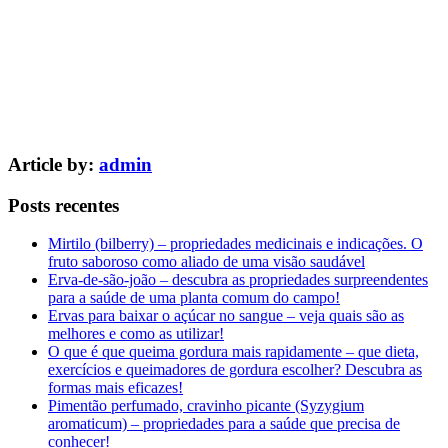
Article by:
admin
Posts recentes
Mirtilo (bilberry) – propriedades medicinais e indicações. O
fruto saboroso como aliado de uma visão saudável
Erva-de-são-joão – descubra as propriedades surpreendentes
para a saúde de uma planta comum do campo!
Ervas para baixar o açúcar no sangue – veja quais são as
melhores e como as utilizar!
O que é que queima gordura mais rapidamente – que dieta,
exercícios e queimadores de gordura escolher? Descubra as
formas mais eficazes!
Pimentão perfumado, cravinho picante (Syzygium
aromaticum) – propriedades para a saúde que precisa de
conhecer!