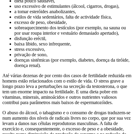
dieta pouco saudável,
uso excessivo de estimulantes (álcool, cigarros, drogas),
a tomar esteróides anabolizantes,
estilos de vida sedentários, falta de actividade física,
excesso de peso, obesidade,
sobreaquecimento dos testículos (por exemplo, na sauna ou
por usar roupa interior e vestuário demasiado apertado),
disfunção eréctil,
baixa libido, sexo infrequente,
stress excessivo,
privação de sono,
doenças sistémicas (por exemplo, diabetes, doença da tiróide,
doença renal).
Até várias dezenas de por cento dos casos de fertilidade reduzida em
homens estão relacionados com o estilo de vida. O stress grave a
longo prazo leva a perturbações na secreção da testosterona, o que
tem um enorme impacto na fertilidade. E uma dieta pobre em
vitaminas, minerais, aminoácidos e outros nutrientes valiosos
contribui para parâmetros mais baixos de espermatozóides.
O abuso do álcool, o tabagismo e o consumo de drogas traduzem-se
num aumento dos níveis de radicais livres no corpo, que por sua vez
levam a danos nas células reprodutoras masculinas. A falta de
exercício e, consequentemente, o excesso de peso e a obesidade,