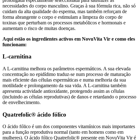
prolongada especialmente seleccionada para satisfazer as
necessidades do corpo masculino. Graças à sua fórmula rica, não só
cuidam da alta qualidade do esperma, mas também reforçam de
forma abrangente o corpo e estimulam a limpeza do corpo de
toxinas que perturbam os processos metabólicos e hormonais e
aumentam o risco de muitas doenças.
Aqui estão os ingredientes activos em NovuVita Vir e como eles
funcionam:
L-carnitina
A L-carnitina melhora os parâmetros espermáticos. A sua elevada
concentração no epidídimo traduz-se num processo de maturação
mais eficiente das células espermáticas e numa melhoria da sua
motilidade e prolongamento da sua vida. A L-carnitina também
apresenta actividade antioxidante, protegendo assim as células
(incluindo as células reprodutivas) de danos e retardando o processo
de envelhecimento.
Quatrefolic® ácido fólico
O ácido fólico é um dos componentes vitamínicos mais importantes
para a função reprodutiva normal (tanto em homens como em
mulheres). O ácido fólico Quatrefolic® presente em NovuVita Vir é