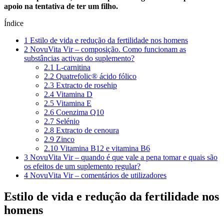
apoio na tentativa de ter um filho.
Índice
1
Estilo de vida e redução da fertilidade nos homens
2
NovuVita Vir – composição. Como funcionam as
substâncias activas do suplemento?
2.1
L-carnitina
2.2
Quatrefolic® ácido fólico
2.3
Extracto de rosehip
2.4
Vitamina D
2.5
Vitamina E
2.6
Coenzima Q10
2.7
Selénio
2.8
Extracto de cenoura
2.9
Zinco
2.10
Vitamina B12 e vitamina B6
3
NovuVita Vir – quando é que vale a pena tomar e quais são
os efeitos de um suplemento regular?
4
NovuVita Vir – comentários de utilizadores
Estilo de vida e redução da fertilidade nos
homens