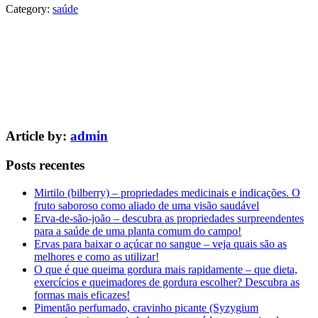
Category:
saúde
Article by:
admin
Posts recentes
Mirtilo (bilberry) – propriedades medicinais e indicações. O
fruto saboroso como aliado de uma visão saudável
Erva-de-são-joão – descubra as propriedades surpreendentes
para a saúde de uma planta comum do campo!
Ervas para baixar o açúcar no sangue – veja quais são as
melhores e como as utilizar!
O que é que queima gordura mais rapidamente – que dieta,
exercícios e queimadores de gordura escolher? Descubra as
formas mais eficazes!
Pimentão perfumado, cravinho picante (Syzygium