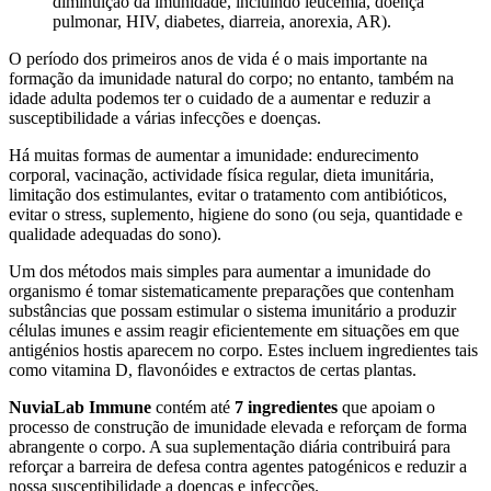
diminuição da imunidade, incluindo leucemia, doença
pulmonar, HIV, diabetes, diarreia, anorexia, AR).
O período dos primeiros anos de vida é o mais importante na
formação da imunidade natural do corpo; no entanto, também na
idade adulta podemos ter o cuidado de a aumentar e reduzir a
susceptibilidade a várias infecções e doenças.
Há muitas formas de aumentar a imunidade: endurecimento
corporal, vacinação, actividade física regular, dieta imunitária,
limitação dos estimulantes, evitar o tratamento com antibióticos,
evitar o stress, suplemento, higiene do sono (ou seja, quantidade e
qualidade adequadas do sono).
Um dos métodos mais simples para aumentar a imunidade do
organismo é tomar sistematicamente preparações que contenham
substâncias que possam estimular o sistema imunitário a produzir
células imunes e assim reagir eficientemente em situações em que
antigénios hostis aparecem no corpo. Estes incluem ingredientes tais
como vitamina D, flavonóides e extractos de certas plantas.
NuviaLab Immune
contém até
7 ingredientes
que apoiam o
processo de construção de imunidade elevada e reforçam de forma
abrangente o corpo. A sua suplementação diária contribuirá para
reforçar a barreira de defesa contra agentes patogénicos e reduzir a
nossa susceptibilidade a doenças e infecções.