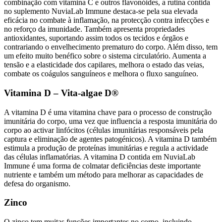
combinação com vitamina C e outros flavonóides, a rutina contida
no suplemento NuviaLab Immune destaca-se pela sua elevada
eficácia no combate à inflamação, na protecção contra infecções e
no reforço da imunidade. Também apresenta propriedades
antioxidantes, suportando assim todos os tecidos e órgãos e
contrariando o envelhecimento prematuro do corpo. Além disso, tem
um efeito muito benéfico sobre o sistema circulatório. Aumenta a
tensão e a elasticidade dos capilares, melhora o estado das veias,
combate os coágulos sanguíneos e melhora o fluxo sanguíneo.
Vitamina D – Vita-algae D®
A vitamina D é uma vitamina chave para o processo de construção
imunitária do corpo, uma vez que influencia a resposta imunitária do
corpo ao activar linfócitos (células imunitárias responsáveis pela
captura e eliminação de agentes patogénicos). A vitamina D também
estimula a produção de proteínas imunitárias e regula a actividade
das células inflamatórias. A vitamina D contida em NuviaLab
Immune é uma forma de colmatar deficiências deste importante
nutriente e também um método para melhorar as capacidades de
defesa do organismo.
Zinco
O zinco tem muitas funções importantes no corpo, incluindo