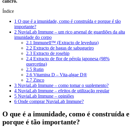
cancro.
Índice
1
O que é a imunidade, como é construída e porque é tão
importante?
2
NuviaLab Immune – um rico arsenal de guardiões da alta
imunidade do corpo
2.1
Immunell™ (Extracto de levedura)
2.2
Extracto de bagas de sabugueiro
2.3
Extracto de rosehip
2.4
Extracto de flor de pérola japonesa (98%
quercetina)
2.5
Rutin
2.6
Vitamina D – Vita-algae D®
2.7
Zinco
3
NuviaLab Immune – como tomar o suplemento?
4
NuviaLab Immune – efeitos de utilização regular
5
NuviaLab Immune – opiniões
6
Onde comprar NuviaLab Immune?
O que é a imunidade, como é construída e
porque é tão importante?