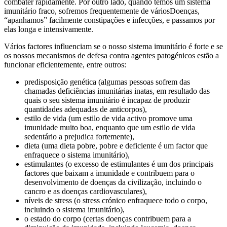
combater rapidamente. Por outro lado, quando temos um sistema
imunitário fraco, sofremos frequentemente de váriosDoenças,
“apanhamos” facilmente constipações e infecções, e passamos por
elas longa e intensivamente.
Vários factores influenciam se o nosso sistema imunitário é forte e se
os nossos mecanismos de defesa contra agentes patogénicos estão a
funcionar eficientemente, entre outros:
predisposição genética (algumas pessoas sofrem das
chamadas deficiências imunitárias inatas, em resultado das
quais o seu sistema imunitário é incapaz de produzir
quantidades adequadas de anticorpos),
estilo de vida (um estilo de vida activo promove uma
imunidade muito boa, enquanto que um estilo de vida
sedentário a prejudica fortemente),
dieta (uma dieta pobre, pobre e deficiente é um factor que
enfraquece o sistema imunitário),
estimulantes (o excesso de estimulantes é um dos principais
factores que baixam a imunidade e contribuem para o
desenvolvimento de doenças da civilização, incluindo o
cancro e as doenças cardiovasculares),
níveis de stress (o stress crónico enfraquece todo o corpo,
incluindo o sistema imunitário),
o estado do corpo (certas doenças contribuem para a