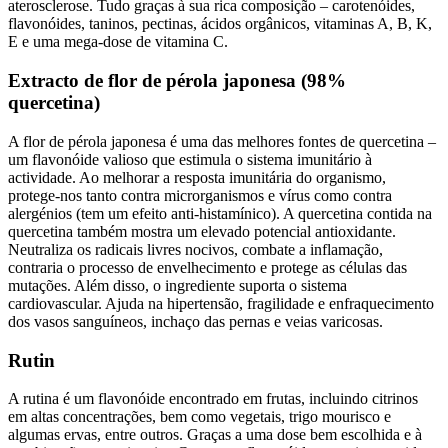
aterosclerose. Tudo graças à sua rica composição – carotenóides,
flavonóides, taninos, pectinas, ácidos orgânicos, vitaminas A, B, K,
E e uma mega-dose de vitamina C.
Extracto de flor de pérola japonesa (98%
quercetina)
A flor de pérola japonesa é uma das melhores fontes de quercetina –
um flavonóide valioso que estimula o sistema imunitário à
actividade. Ao melhorar a resposta imunitária do organismo,
protege-nos tanto contra microrganismos e vírus como contra
alergénios (tem um efeito anti-histamínico). A quercetina contida na
quercetina também mostra um elevado potencial antioxidante.
Neutraliza os radicais livres nocivos, combate a inflamação,
contraria o processo de envelhecimento e protege as células das
mutações. Além disso, o ingrediente suporta o sistema
cardiovascular. Ajuda na hipertensão, fragilidade e enfraquecimento
dos vasos sanguíneos, inchaço das pernas e veias varicosas.
Rutin
A rutina é um flavonóide encontrado em frutas, incluindo citrinos
em altas concentrações, bem como vegetais, trigo mourisco e
algumas ervas, entre outros. Graças a uma dose bem escolhida e à