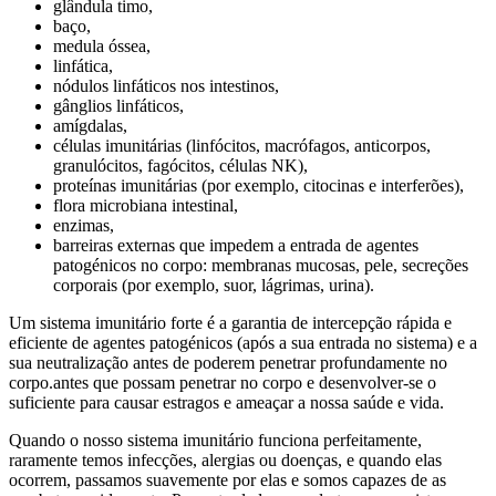
glândula timo,
baço,
medula óssea,
linfática,
nódulos linfáticos nos intestinos,
gânglios linfáticos,
amígdalas,
células imunitárias (linfócitos, macrófagos, anticorpos,
granulócitos, fagócitos, células NK),
proteínas imunitárias (por exemplo, citocinas e interferões),
flora microbiana intestinal,
enzimas,
barreiras externas que impedem a entrada de agentes
patogénicos no corpo: membranas mucosas, pele, secreções
corporais (por exemplo, suor, lágrimas, urina).
Um sistema imunitário forte é a garantia de intercepção rápida e
eficiente de agentes patogénicos (após a sua entrada no sistema) e a
sua neutralização antes de poderem penetrar profundamente no
corpo.antes que possam penetrar no corpo e desenvolver-se o
suficiente para causar estragos e ameaçar a nossa saúde e vida.
Quando o nosso sistema imunitário funciona perfeitamente,
raramente temos infecções, alergias ou doenças, e quando elas
ocorrem, passamos suavemente por elas e somos capazes de as