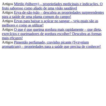
Artigos
Mirtilo (bilberry) – propriedades medicinais e indicações. O
fruto saboroso como aliado de uma visão saudável
Artigos
Erva-de-são-joão – descubra as propriedades surpreendentes
para a saúde de uma planta comum do campo!
Artigos
Ervas para baixar o açúcar no sangue – veja quais são as
melhores e como as utilizar!
Artigos
O que é que queima gordura mais rapidamente – que dieta,
exercícios e queimadores de gordura escolher? Descubra as formas
mais eficazes!
Artigos
Pimentão perfumado, cravinho picante (Syzygium
aromaticum) – propriedades para a saúde que precisa de conhecer!