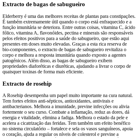
Extracto de bagas de sabugueiro
Elderberry é uma das melhores receitas de plantas para constipações.
É também extremamente útil quando o corpo está enfraquecido e a
função imunitária se deteriora. Entre outras coisas, vitamina C, ácido
fólico, vitamina A, flavonóides, pectina e minerais são responsáveis
pelos efeitos positivos para a saúde do sabugueiro, que estão aqui
presentes em doses muito elevadas. Graças a esta rica reserva de
bio-componentes, o extracto de bagas de sabugueiro revitaliza o
corpo e melhora a resposta imunitária quando exposto a agentes
patogénicos. Além disso, as bagas de sabugueiro exibem
propriedades diaforéticas e diuréticas, ajudando a livrar o corpo de
quaisquer toxinas de forma mais eficiente.
Extracto de rosehip
A Rosehip desempenha um papel muito importante na cura natural.
Tem fortes efeitos anti-sépticos, antioxidantes, antivirais e
antibacterianos. Melhora a imunidade, previne infecções ou alivia
fortemente o seu curso. Combate a inflamação, reduz as dores, dá
energia e vitalidade, elimina a fadiga. Melhora o estado da pele e
acelera a cicatrização das feridas. Tem também um efeito benéfico
no sistema circulatório – fortalece e sela os vasos sanguíneos, apoia
o coração, ajuda a regular os níveis de colesterol e previne a