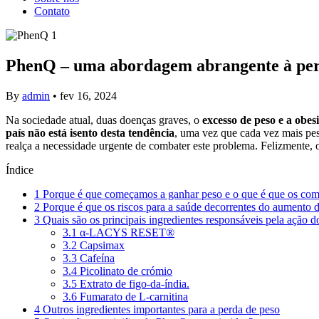
Contato
PhenQ – uma abordagem abrangente à perda 
By
admin
•
fev 16, 2024
Na sociedade atual, duas doenças graves, o
excesso de peso e a obe
país não está isento desta tendência
, uma vez que cada vez mais pes
realça a necessidade urgente de combater este problema. Felizmente, 
Índice
1
Porque é que começamos a ganhar peso e o que é que os com
2
Porque é que os riscos para a saúde decorrentes do aumento 
3
Quais são os principais ingredientes responsáveis pela ação
3.1
α-LACYS RESET®
3.2
Capsimax
3.3
Cafeína
3.4
Picolinato de crómio
3.5
Extrato de figo-da-índia.
3.6
Fumarato de L-carnitina
4
Outros ingredientes importantes para a perda de peso