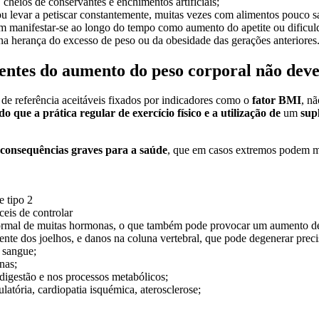
cheios de conservantes e enchimentos artificiais;
 ou levar a petiscar constantemente, muitas vezes com alimentos pouco 
m manifestar-se ao longo do tempo como aumento do apetite ou dificu
 herança do excesso de peso ou da obesidade das gerações anteriores
rentes do aumento do peso corporal não dev
s de referência aceitáveis fixados por indicadores como o
fator BMI
, nã
 que a prática regular de exercício físico e a utilização de
um
sup
 consequências graves para a saúde
, que em casos extremos podem 
e tipo 2
ceis de controlar
normal de muitas hormonas, o que também pode provocar um aumento d
nte dos joelhos, e danos na coluna vertebral, que pode degenerar prec
o sangue;
nas;
digestão e nos processos metabólicos;
latória, cardiopatia isquémica, aterosclerose;