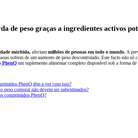
de peso graças a ingredientes activos pote
sidade mórbida,
afectam
milhões de pessoas em todo o mundo
. A pr
soas sofrem de um aumento de peso descontrolado. Este facto não só cr
o
PhenQ
um suplemento alimentar completo disponível sob a forma de
primidos PhenQ têm a ver com isso?
do peso corporal não devem ser subestimados?
 dos comprimidos PhenQ?