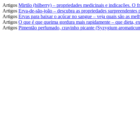
Artigos
Mirtilo (bilberry) – propriedades medicinais e indicações. O
Artigos
Erva-de-são-joão – descubra as propriedades surpreendentes
Artigos
Ervas para baixar o açúcar no sangue – veja quais são as melh
Artigos
O que é que queima gordura mais rapidamente – que dieta, ex
Artigos
Pimentão perfumado, cravinho picante (Syzygium aromaticum)