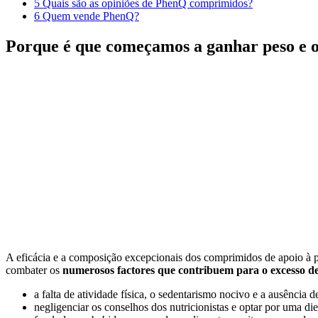
5
Quais são as opiniões de PhenQ comprimidos?
6
Quem vende PhenQ?
Porque é que começamos a ganhar peso e o
A eficácia e a composição excepcionais dos comprimidos de apoio à
combater os
numerosos factores que contribuem para o excesso de
a falta de atividade física, o sedentarismo nocivo e a ausência
negligenciar os conselhos dos nutricionistas e optar por uma 