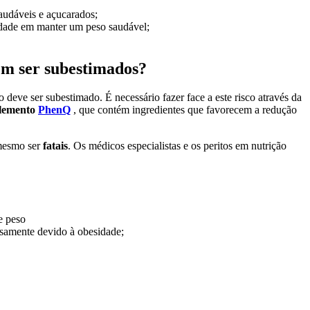
saudáveis e açucarados;
ldade em manter um peso saudável;
.
em ser subestimados?
o deve ser subestimado. É necessário fazer face a este risco através da
lemento
PhenQ
, que contém ingredientes que favorecem a redução
mesmo ser
fatais
. Os médicos especialistas e os peritos em nutrição
e peso
isamente devido à obesidade;