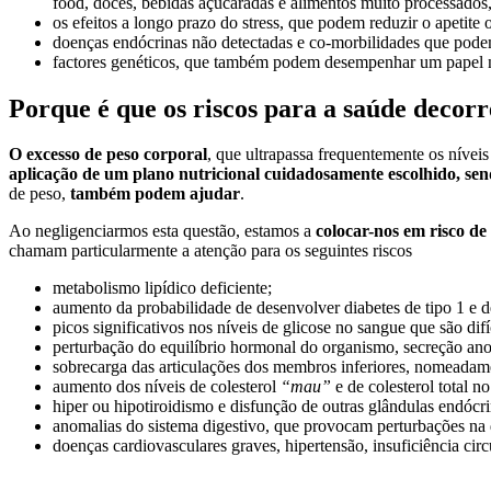
food, doces, bebidas açucaradas e alimentos muito processados, 
os efeitos a longo prazo do stress, que podem reduzir o apetite
doenças endócrinas não detectadas e co-morbilidades que pode
factores genéticos, que também podem desempenhar um papel na
Porque é que os riscos para a saúde decor
O excesso de peso corporal
, que ultrapassa frequentemente os nívei
aplicação de um plano nutricional cuidadosamente escolhido, sendo
de peso,
também podem ajudar
.
Ao negligenciarmos esta questão, estamos a
colocar-nos em risco de
chamam particularmente a atenção para os seguintes riscos
metabolismo lipídico deficiente;
aumento da probabilidade de desenvolver diabetes de tipo 1 e d
picos significativos nos níveis de glicose no sangue que são difí
perturbação do equilíbrio hormonal do organismo, secreção a
sobrecarga das articulações dos membros inferiores, nomeadame
aumento dos níveis de colesterol
“mau”
e de colesterol total n
hiper ou hipotiroidismo e disfunção de outras glândulas endócri
anomalias do sistema digestivo, que provocam perturbações na 
doenças cardiovasculares graves, hipertensão, insuficiência circu