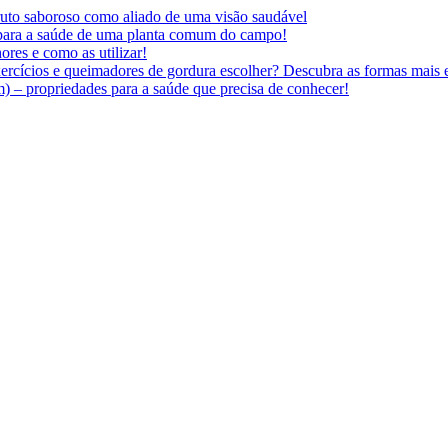
 fruto saboroso como aliado de uma visão saudável
 para a saúde de uma planta comum do campo!
ores e como as utilizar!
ercícios e queimadores de gordura escolher? Descubra as formas mais e
 – propriedades para a saúde que precisa de conhecer!