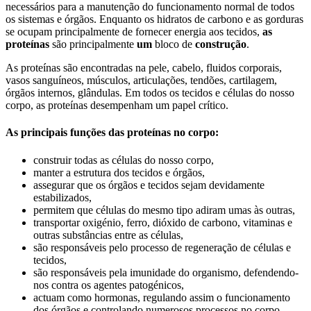
necessários para a manutenção do funcionamento normal de todos
os sistemas e órgãos. Enquanto os hidratos de carbono e as gorduras
se ocupam principalmente de fornecer energia aos tecidos,
as
proteínas
são principalmente
um
bloco de
construção
.
As proteínas são encontradas na pele, cabelo, fluidos corporais,
vasos sanguíneos, músculos, articulações, tendões, cartilagem,
órgãos internos, glândulas. Em todos os tecidos e células do nosso
corpo, as proteínas desempenham um papel crítico.
As principais funções das proteínas no corpo:
construir todas as células do nosso corpo,
manter a estrutura dos tecidos e órgãos,
assegurar que os órgãos e tecidos sejam devidamente
estabilizados,
permitem que células do mesmo tipo adiram umas às outras,
transportar oxigénio, ferro, dióxido de carbono, vitaminas e
outras substâncias entre as células,
são responsáveis pelo processo de regeneração de células e
tecidos,
são responsáveis pela imunidade do organismo, defendendo-
nos contra os agentes patogénicos,
actuam como hormonas, regulando assim o funcionamento
dos órgãos e controlando numerosos processos no corpo,