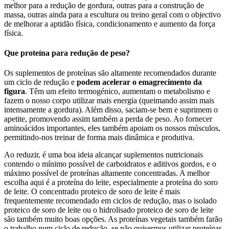
melhor para a redução de gordura, outras para a construção de
massa, outras ainda para a escultura ou treino geral com o objectivo
de melhorar a aptidão física, condicionamento e aumento da força
física.
Que proteína para redução de peso?
Os suplementos de proteínas são altamente recomendados durante
um ciclo de redução e
podem acelerar o emagrecimento da
figura
. Têm um efeito termogénico, aumentam o metabolismo e
fazem o nosso corpo utilizar mais energia (queimando assim mais
intensamente a gordura). Além disso, saciam-se bem e suprimem o
apetite, promovendo assim também a perda de peso. Ao fornecer
aminoácidos importantes, eles também apoiam os nossos músculos,
permitindo-nos treinar de forma mais dinâmica e produtiva.
Ao reduzir, é uma boa ideia alcançar suplementos nutricionais
contendo o mínimo possível de carboidratos e aditivos gordos, e o
máximo possível de proteínas altamente concentradas. A melhor
escolha aqui é a proteína do leite, especialmente a proteína do soro
de leite. O concentrado proteico de soro de leite é mais
frequentemente recomendado em ciclos de redução, mas o isolado
proteico de soro de leite ou o hidrolisado proteico de soro de leite
são também muito boas opções. As proteínas vegetais também farão
o trabalho num ciclo de redução, se não quisermos utilizar proteínas