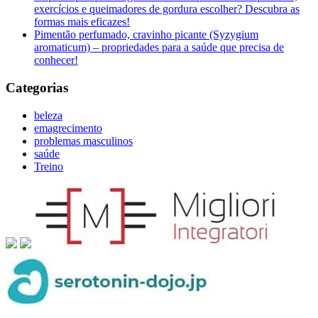
exercícios e queimadores de gordura escolher? Descubra as
formas mais eficazes!
Pimentão perfumado, cravinho picante (Syzygium
aromaticum) – propriedades para a saúde que precisa de
conhecer!
Categorias
beleza
emagrecimento
problemas masculinos
saúde
Treino