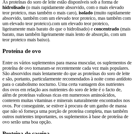
As proteínas do soro de leite estão disponíveis sob a forma de
hidrolisado
(o mais rapidamente absorvido, com o mais elevado
teor proteico, mas também o mais caro),
isolado
(muito rapidamente
absorvido, também com um elevado teor proteico, mas também com
um elevado teor proteico).com um elevado teor proteico,
ligeiramente mais barato do que o hidrolisado) e
concentrado
(mais
barato, mas também ligeiramente mais lento de absorção, com um
teor proteico mais baixo).
Proteína de ovo
Entre os vários suplementos para massa muscular, os suplementos de
proteína de ovo tornaram-se recentemente cada vez mais populares.
São absorvidos mais lentamente do que as proteínas do soro de leite
e são, portanto, particularmente recomendados à noite como antídoto
para o catabolismo nocturno. Uma certa vantagem dos nutrientes
dos ovos em relação aos nutrientes do soro de leite é o facto de,
além de proteínas valiosas ricas em numerosos aminoácidos,
conterem muitas vitaminas e minerais naturalmente encontrados nos
ovos. Por conseguinte, se estiver à procura de um ganho de massa
que não só forneça uma porção de proteína completa, mas também
outros nutrientes importantes, os suplementos à base de proteína de
ovo serão uma boa opção.
Proteína de caseína