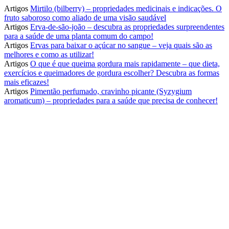
Artigos
Mirtilo (bilberry) – propriedades medicinais e indicações. O
fruto saboroso como aliado de uma visão saudável
Artigos
Erva-de-são-joão – descubra as propriedades surpreendentes
para a saúde de uma planta comum do campo!
Artigos
Ervas para baixar o açúcar no sangue – veja quais são as
melhores e como as utilizar!
Artigos
O que é que queima gordura mais rapidamente – que dieta,
exercícios e queimadores de gordura escolher? Descubra as formas
mais eficazes!
Artigos
Pimentão perfumado, cravinho picante (Syzygium
aromaticum) – propriedades para a saúde que precisa de conhecer!