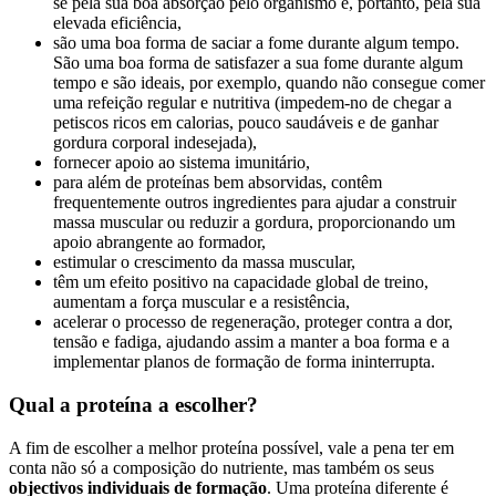
se pela sua boa absorção pelo organismo e, portanto, pela sua
elevada eficiência,
são uma boa forma de saciar a fome durante algum tempo.
São uma boa forma de satisfazer a sua fome durante algum
tempo e são ideais, por exemplo, quando não consegue comer
uma refeição regular e nutritiva (impedem-no de chegar a
petiscos ricos em calorias, pouco saudáveis e de ganhar
gordura corporal indesejada),
fornecer apoio ao sistema imunitário,
para além de proteínas bem absorvidas, contêm
frequentemente outros ingredientes para ajudar a construir
massa muscular ou reduzir a gordura, proporcionando um
apoio abrangente ao formador,
estimular o crescimento da massa muscular,
têm um efeito positivo na capacidade global de treino,
aumentam a força muscular e a resistência,
acelerar o processo de regeneração, proteger contra a dor,
tensão e fadiga, ajudando assim a manter a boa forma e a
implementar planos de formação de forma ininterrupta.
Qual a proteína a escolher?
A fim de escolher a melhor proteína possível, vale a pena ter em
conta não só a composição do nutriente, mas também os seus
objectivos individuais de formação
. Uma proteína diferente é