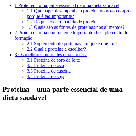
1
Proteína – uma parte essencial de uma dieta saudável
1.1
Que papel desempenha a proteína no nosso corpo e
porque é tão importante?
1.2
Requisitos em matéria de proteínas
1.3
Quais são as fontes de proteínas nos alimentos?
2
Proteína – uma componente importante do suplemento de
formação
2.1
Suplemento de proteínas – o que é que faz?
2.2
Qual a proteína a escolher?
3
Os melhores nutrientes para a massa
3.1
Proteína de soro de leite
3.2
Proteína de ovo
3.3
Proteína de caseína
3.4
Proteína de soja
Proteína – uma parte essencial de uma
dieta saudável