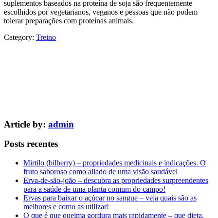
suplementos baseados na proteína de soja são frequentemente
escolhidos por vegetarianos, veganos e pessoas que não podem
tolerar preparações com proteínas animais.
Category:
Treino
Article by:
admin
Posts recentes
Mirtilo (bilberry) – propriedades medicinais e indicações. O
fruto saboroso como aliado de uma visão saudável
Erva-de-são-joão – descubra as propriedades surpreendentes
para a saúde de uma planta comum do campo!
Ervas para baixar o açúcar no sangue – veja quais são as
melhores e como as utilizar!
O que é que queima gordura mais rapidamente – que dieta,