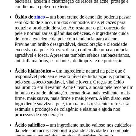
bactérias, acelera a cicatrização de lesões da acne, protege e
condiciona a pele do exterior.
Óxido de
zinco
– um bom creme de acne não poderia passar
sem óxido de zinco, um dos compostos mais eficazes para
reduzir a produção de sebo. Ao restaurar o pH correcto da
pele e normalizar as glândulas sebáceas, o ingrediente cuida
de forma excelente da pele com tendência para a acne.
Previne um brilho desagradável, descoloração e oleosidade
excessiva da pele. Em vez disso, confere-lhe uma aparência
agradável e fosca. Apresenta também efeitos antibacterianos,
anti-inflamatórios, esfoliantes, de limpeza e de protecção.
Ácido hialurónico
– um ingrediente natural na pele que é
responsável pelo seu elevado nível de hidratação e, portanto,
pelo seu aspecto saudável, vital e jovem. Graças ao ácido
hialurónico em Revamin Acne Cream, a nossa pele recebe um
impulso extra de hidratação, tornando-a mais resiliente, mais
firme, mais suave, mais firme e mais jovem. Além disso, este
ingrediente suaviza a pele, torna-a mais resistente, refresca-a,
estimula a produção de colagénio e elastina e ajuda nos
processos de regeneração.
Ácido salicílico
– um ingrediente muito valioso nos cuidados
da pele com acne. Demonstra grande actividade no combate
aos agentes patogénicos nocivos (bactérias, fungos)