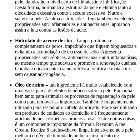
pele, dando-lhe o nível certo de hidratação e lubrificação.
Desta forma, normaliza a estrutura da pele e elimina tanto a
oleosidade excessiva como a secura excessiva. Nutre e
suaviza a pele. Acalma as irritações. Tem também excelentes
propriedades anti-inflamatórias e antibacterianas, apoiando
assim a luta contra as lesões da acne.
Hidrolato de árvore de chá –
Limpa profunda e
completamente os poros, impedindo que fiquem bloqueados e
evitando a acumulação de excesso de sebo. Apresenta
propriedades anti-sépticas, antibacterianas e anti-inflamatórias,
ao mesmo tempo que suaviza e promove a renovação cutânea.
Combate eficazmente a acne, refresca, tonifica e mata a tez
sem causar adstringência.
Óleo de rícino –
um ingrediente há muito estabelecido com
uma vasta gama de efeitos benéficos sobre a pele. Funciona
bem tanto para estimular os processos de regeneração da pele
como para remover as impurezas. Também é frequentemente
utilizado para restaurar o cabelo danificado. Pode ser utilizado
em produtos de cuidados ao domicílio e é frequentemente
adicionado aos cosméticos prontos a usar. Entre outras coisas,
é um componente importante da fórmula Revamin Acne
Cream. Realiza 6 tarefas-chave: limpa intensivamente a pele,
melhora o nível de humidade, inibe o crescimento de