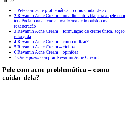
Índice
1
Pele com acne problemática – como cuidar dela?
2
Revamin Acne Cream – uma linha de vida para a pele com
tendência para a acne e uma forma de impulsionar a
regeneração
3
Revamin Acne Cream – formulação de creme única, acção
reforçada
4
Revamin Acne Cream – como utilizar?
5
Revamin Acne Cream – efeitos
6
Revamin Acne Cream – opiniões
7
Onde posso comprar Revamin Acne Cream?
Pele com acne problemática – como
cuidar dela?