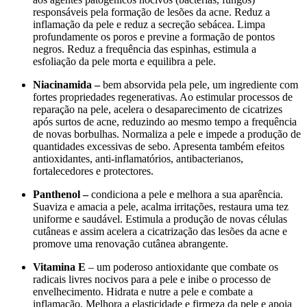
responsáveis pela formação de lesões da acne. Reduz a
inflamação da pele e reduz a secreção sebácea. Limpa
profundamente os poros e previne a formação de pontos
negros. Reduz a frequência das espinhas, estimula a
esfoliação da pele morta e equilibra a pele.
Niacinamida –
bem absorvida pela pele, um ingrediente com
fortes propriedades regenerativas. Ao estimular processos de
reparação na pele, acelera o desaparecimento de cicatrizes
após surtos de acne, reduzindo ao mesmo tempo a frequência
de novas borbulhas. Normaliza a pele e impede a produção de
quantidades excessivas de sebo. Apresenta também efeitos
antioxidantes, anti-inflamatórios, antibacterianos,
fortalecedores e protectores.
Panthenol –
condiciona a pele e melhora a sua aparência.
Suaviza e amacia a pele, acalma irritações, restaura uma tez
uniforme e saudável. Estimula a produção de novas células
cutâneas e assim acelera a cicatrização das lesões da acne e
promove uma renovação cutânea abrangente.
Vitamina E
– um poderoso antioxidante que combate os
radicais livres nocivos para a pele e inibe o processo de
envelhecimento. Hidrata e nutre a pele e combate a
inflamação. Melhora a elasticidade e firmeza da pele e apoia