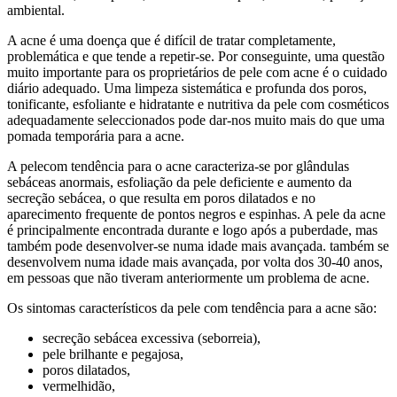
ambiental.
A acne é uma doença que é difícil de tratar completamente,
problemática e que tende a repetir-se. Por conseguinte, uma questão
muito importante para os proprietários de pele com acne é o cuidado
diário adequado. Uma limpeza sistemática e profunda dos poros,
tonificante, esfoliante e hidratante e nutritiva da pele com cosméticos
adequadamente seleccionados pode dar-nos muito mais do que uma
pomada temporária para a acne.
A pelecom tendência para o acne caracteriza-se por glândulas
sebáceas anormais, esfoliação da pele deficiente e aumento da
secreção sebácea, o que resulta em poros dilatados e no
aparecimento frequente de pontos negros e espinhas. A pele da acne
é principalmente encontrada durante e logo após a puberdade, mas
também pode desenvolver-se numa idade mais avançada. também se
desenvolvem numa idade mais avançada, por volta dos 30-40 anos,
em pessoas que não tiveram anteriormente um problema de acne.
Os sintomas característicos da pele com tendência para a acne são:
secreção sebácea excessiva (seborreia),
pele brilhante e pegajosa,
poros dilatados,
vermelhidão,