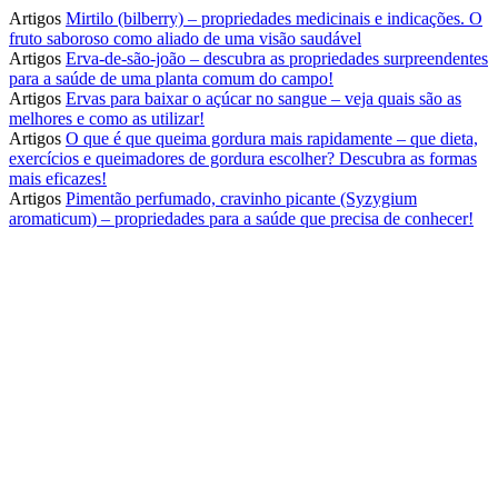
Artigos
Mirtilo (bilberry) – propriedades medicinais e indicações. O
fruto saboroso como aliado de uma visão saudável
Artigos
Erva-de-são-joão – descubra as propriedades surpreendentes
para a saúde de uma planta comum do campo!
Artigos
Ervas para baixar o açúcar no sangue – veja quais são as
melhores e como as utilizar!
Artigos
O que é que queima gordura mais rapidamente – que dieta,
exercícios e queimadores de gordura escolher? Descubra as formas
mais eficazes!
Artigos
Pimentão perfumado, cravinho picante (Syzygium
aromaticum) – propriedades para a saúde que precisa de conhecer!