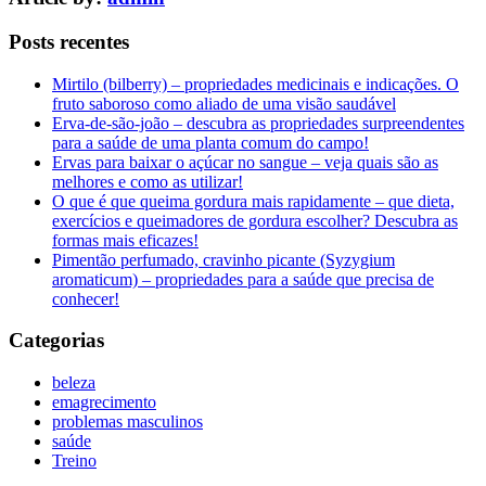
Posts recentes
Mirtilo (bilberry) – propriedades medicinais e indicações. O
fruto saboroso como aliado de uma visão saudável
Erva-de-são-joão – descubra as propriedades surpreendentes
para a saúde de uma planta comum do campo!
Ervas para baixar o açúcar no sangue – veja quais são as
melhores e como as utilizar!
O que é que queima gordura mais rapidamente – que dieta,
exercícios e queimadores de gordura escolher? Descubra as
formas mais eficazes!
Pimentão perfumado, cravinho picante (Syzygium
aromaticum) – propriedades para a saúde que precisa de
conhecer!
Categorias
beleza
emagrecimento
problemas masculinos
saúde
Treino