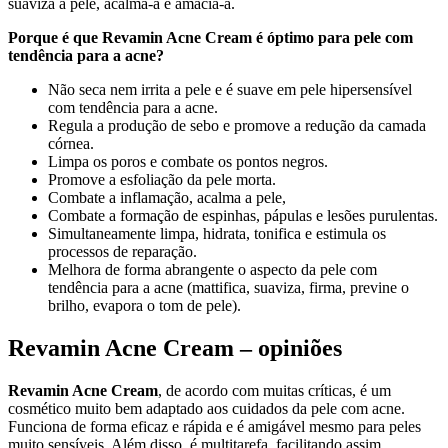
suaviza a pele, acalma-a e amacia-a.
Porque é que Revamin Acne Cream é óptimo para pele com
tendência para a acne?
Não seca nem irrita a pele e é suave em pele hipersensível
com tendência para a acne.
Regula a produção de sebo e promove a redução da camada
córnea.
Limpa os poros e combate os pontos negros.
Promove a esfoliação da pele morta.
Combate a inflamação, acalma a pele,
Combate a formação de espinhas, pápulas e lesões purulentas.
Simultaneamente limpa, hidrata, tonifica e estimula os
processos de reparação.
Melhora de forma abrangente o aspecto da pele com
tendência para a acne (mattifica, suaviza, firma, previne o
brilho, evapora o tom de pele).
Revamin Acne Cream – opiniões
Revamin Acne Cream
, de acordo com muitas críticas, é um
cosmético muito bem adaptado aos cuidados da pele com acne.
Funciona de forma eficaz e rápida e é amigável mesmo para peles
muito sensíveis. Além disso, é multitarefa, facilitando assim