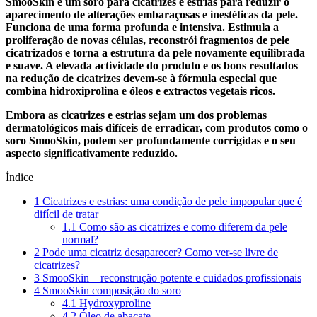
SmooSkin é um soro para cicatrizes e estrias para reduzir o
aparecimento de alterações embaraçosas e inestéticas da pele.
Funciona de uma forma profunda e intensiva. Estimula a
proliferação de novas células, reconstrói fragmentos de pele
cicatrizados e torna a estrutura da pele novamente equilibrada
e suave. A elevada actividade do produto e os bons resultados
na redução de cicatrizes devem-se à fórmula especial que
combina hidroxiprolina e óleos e extractos vegetais ricos.
Embora as cicatrizes e estrias sejam um dos problemas
dermatológicos mais difíceis de erradicar, com produtos como o
soro SmooSkin, podem ser profundamente corrigidas e o seu
aspecto significativamente reduzido.
Índice
1
Cicatrizes e estrias: uma condição de pele impopular que é
difícil de tratar
1.1
Como são as cicatrizes e como diferem da pele
normal?
2
Pode uma cicatriz desaparecer? Como ver-se livre de
cicatrizes?
3
SmooSkin – reconstrução potente e cuidados profissionais
4
SmooSkin composição do soro
4.1
Hydroxyproline
4.2
Óleo de abacate