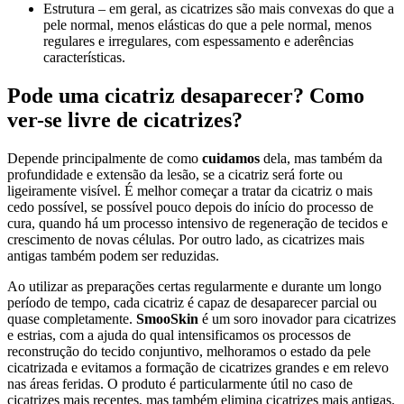
Estrutura – em geral, as cicatrizes são mais convexas do que a
pele normal, menos elásticas do que a pele normal, menos
regulares e irregulares, com espessamento e aderências
características.
Pode uma cicatriz desaparecer? Como
ver-se livre de cicatrizes?
Depende principalmente de como
cuidamos
dela, mas também da
profundidade e extensão da lesão, se a cicatriz será forte ou
ligeiramente visível. É melhor começar a tratar da cicatriz o mais
cedo possível, se possível pouco depois do início do processo de
cura, quando há um processo intensivo de regeneração de tecidos e
crescimento de novas células. Por outro lado, as cicatrizes mais
antigas também podem ser reduzidas.
Ao utilizar as preparações certas regularmente e durante um longo
período de tempo, cada cicatriz é capaz de desaparecer parcial ou
quase completamente.
SmooSkin
é um soro inovador para cicatrizes
e estrias, com a ajuda do qual intensificamos os processos de
reconstrução do tecido conjuntivo, melhoramos o estado da pele
cicatrizada e evitamos a formação de cicatrizes grandes e em relevo
nas áreas feridas. O produto é particularmente útil no caso de
cicatrizes mais recentes, mas também elimina cicatrizes mais antigas.