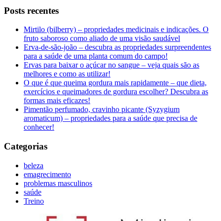
Posts recentes
Mirtilo (bilberry) – propriedades medicinais e indicações. O
fruto saboroso como aliado de uma visão saudável
Erva-de-são-joão – descubra as propriedades surpreendentes
para a saúde de uma planta comum do campo!
Ervas para baixar o açúcar no sangue – veja quais são as
melhores e como as utilizar!
O que é que queima gordura mais rapidamente – que dieta,
exercícios e queimadores de gordura escolher? Descubra as
formas mais eficazes!
Pimentão perfumado, cravinho picante (Syzygium
aromaticum) – propriedades para a saúde que precisa de
conhecer!
Categorias
beleza
emagrecimento
problemas masculinos
saúde
Treino