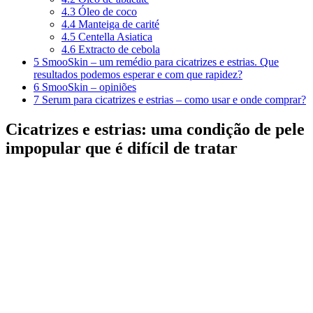
4.3
Óleo de coco
4.4
Manteiga de carité
4.5
Centella Asiatica
4.6
Extracto de cebola
5
SmooSkin – um remédio para cicatrizes e estrias. Que
resultados podemos esperar e com que rapidez?
6
SmooSkin – opiniões
7
Serum para cicatrizes e estrias – como usar e onde comprar?
Cicatrizes e estrias: uma condição de pele
impopular que é difícil de tratar