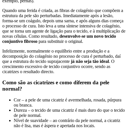
exemplo, pernas).
Quando uma ferida é criada, as fibras de colagénio que compõem a
estrutura da pele são perturbadas. Imediatamente após a lesão,
forma-se um coágulo, depois uma sarna, e após alguns dias começa
o processo de cura. Isto leva a uma síntese intensiva de colagénio,
que se torna um agente de ligação para o tecido, e à multiplicação de
novas células. Como resultado,
desenvolve-se um novo tecido
conjuntivo fibroso
para substituir o original.
Infelizmente, normalmente o equilíbrio entre a produção e a
decomposição do colagénio no processo de cura é perturbado, daí
que a estrutura do tecido suprajacente
já não seja tão ideal
. O
crescimento excessivo de tecido conjuntivo ocorre, sendo as
cicatrizes o resultado directo.
Como são as cicatrizes e como diferem da pele
normal?
Cor – a pele de uma cicatriz é avermelhada, rosada, púrpura
ou branca.
Dureza – o tecido de uma cicatriz é mais duro do que o tecido
de pele normal.
Nível de suavidade – ao contrário da pele normal, a cicatriz
não é lisa, mas é áspera e apertada nos locais.