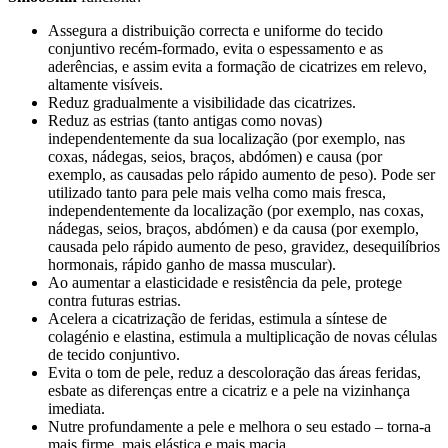
Assegura a distribuição correcta e uniforme do tecido
conjuntivo recém-formado, evita o espessamento e as
aderências, e assim evita a formação de cicatrizes em relevo,
altamente visíveis.
Reduz gradualmente a visibilidade das cicatrizes.
Reduz as estrias (tanto antigas como novas)
independentemente da sua localização (por exemplo, nas
coxas, nádegas, seios, braços, abdómen) e causa (por
exemplo, as causadas pelo rápido aumento de peso). Pode ser
utilizado tanto para pele mais velha como mais fresca,
independentemente da localização (por exemplo, nas coxas,
nádegas, seios, braços, abdómen) e da causa (por exemplo,
causada pelo rápido aumento de peso, gravidez, desequilíbrios
hormonais, rápido ganho de massa muscular).
Ao aumentar a elasticidade e resistência da pele, protege
contra futuras estrias.
Acelera a cicatrização de feridas, estimula a síntese de
colagénio e elastina, estimula a multiplicação de novas células
de tecido conjuntivo.
Evita o tom de pele, reduz a descoloração das áreas feridas,
esbate as diferenças entre a cicatriz e a pele na vizinhança
imediata.
Nutre profundamente a pele e melhora o seu estado – torna-a
mais firme, mais elástica e mais macia.