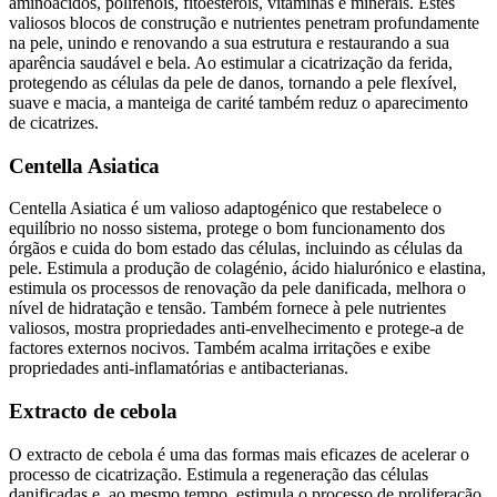
aminoácidos, polifenóis, fitoesteróis, vitaminas e minerais. Estes
valiosos blocos de construção e nutrientes penetram profundamente
na pele, unindo e renovando a sua estrutura e restaurando a sua
aparência saudável e bela. Ao estimular a cicatrização da ferida,
protegendo as células da pele de danos, tornando a pele flexível,
suave e macia, a manteiga de carité também reduz o aparecimento
de cicatrizes.
Centella Asiatica
Centella Asiatica é um valioso adaptogénico que restabelece o
equilíbrio no nosso sistema, protege o bom funcionamento dos
órgãos e cuida do bom estado das células, incluindo as células da
pele. Estimula a produção de colagénio, ácido hialurónico e elastina,
estimula os processos de renovação da pele danificada, melhora o
nível de hidratação e tensão. Também fornece à pele nutrientes
valiosos, mostra propriedades anti-envelhecimento e protege-a de
factores externos nocivos. Também acalma irritações e exibe
propriedades anti-inflamatórias e antibacterianas.
Extracto de cebola
O extracto de cebola é uma das formas mais eficazes de acelerar o
processo de cicatrização. Estimula a regeneração das células
danificadas e, ao mesmo tempo, estimula o processo de proliferação