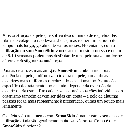
A reconstrução da pele que sofreu descontinuidade e quebra das
fibras de colagénio não leva 2-3 dias, mas requer um período de
tempo mais longo, geralmente vários meses. No entanto, com a
utilização do soro
SmooSkin
vamos acelerar este processo e dentro
de 8-10 semanas poderemos desfrutar de uma pele suave, uniforme
e livre de desfigurar as mudanças.
Para as cicatrizes mais antigas,
SmooSkin
também melhora a
aparência da pele, uniformiza a textura da pele, tornando as
cicatrizes mais uniformes e reduzindo o seu tamanho.A duração
específica do tratamento, no entanto, depende da extensão da
cicatriz ou da estria. Em cada caso, as predisposições individuais do
organismo também devem ser tidas em conta – a pele de algumas
pessoas reage mais rapidamente à preparação, outras um pouco mais
lentamente.
Os efeitos do tratamento com
SmooSkin
durante várias semanas de
utilização diária são geralmente muito satisfatórios. Como é que
SmooSkin
funciona?