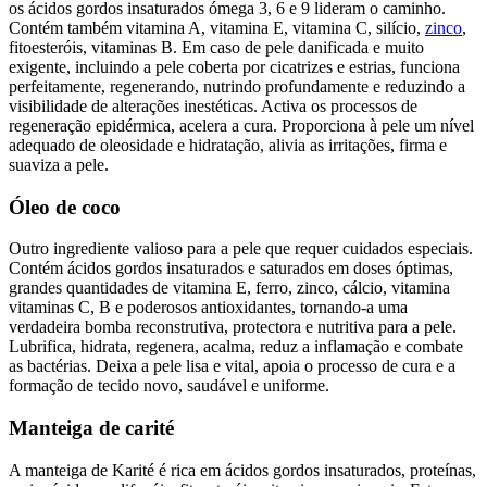
os ácidos gordos insaturados ómega 3, 6 e 9 lideram o caminho.
Contém também vitamina A, vitamina E, vitamina C, silício,
zinco
,
fitoesteróis, vitaminas B. Em caso de pele danificada e muito
exigente, incluindo a pele coberta por cicatrizes e estrias, funciona
perfeitamente, regenerando, nutrindo profundamente e reduzindo a
visibilidade de alterações inestéticas. Activa os processos de
regeneração epidérmica, acelera a cura. Proporciona à pele um nível
adequado de oleosidade e hidratação, alivia as irritações, firma e
suaviza a pele.
Óleo de coco
Outro ingrediente valioso para a pele que requer cuidados especiais.
Contém ácidos gordos insaturados e saturados em doses óptimas,
grandes quantidades de vitamina E, ferro, zinco, cálcio, vitamina
vitaminas C, B e poderosos antioxidantes, tornando-a uma
verdadeira bomba reconstrutiva, protectora e nutritiva para a pele.
Lubrifica, hidrata, regenera, acalma, reduz a inflamação e combate
as bactérias. Deixa a pele lisa e vital, apoia o processo de cura e a
formação de tecido novo, saudável e uniforme.
Manteiga de carité
A manteiga de Karité é rica em ácidos gordos insaturados, proteínas,