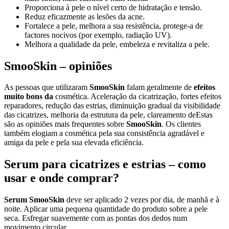
Proporciona à pele o nível certo de hidratação e tensão.
Reduz eficazmente as lesões da acne.
Fortalece a pele, melhora a sua resistência, protege-a de
factores nocivos (por exemplo, radiação UV).
Melhora a qualidade da pele, embeleza e revitaliza a pele.
SmooSkin – opiniões
As pessoas que utilizaram
SmooSkin
falam geralmente de
efeitos
muito bons da
cosmética. Aceleração da cicatrização, fortes efeitos
reparadores, redução das estrias, diminuição gradual da visibilidade
das cicatrizes, melhoria da estrutura da pele, clareamento deEstas
são as opiniões mais frequentes sobre
SmooSkin
. Os clientes
também elogiam a cosmética pela sua consistência agradável e
amiga da pele e pela sua elevada eficiência.
Serum para cicatrizes e estrias – como
usar e onde comprar?
Serum SmooSkin
deve ser aplicado 2 vezes por dia, de manhã e à
noite. Aplicar uma pequena quantidade do produto sobre a pele
seca. Esfregar suavemente com as pontas dos dedos num
movimento circular.