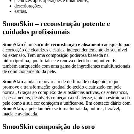
cicatrizes após operações e tratamentos,
descolorações,
estrias.
SmooSkin – reconstrução potente e
cuidados profissionais
SmooSkin
é um
soro de reconstrução e alisamento
adequado para
a correcção de cicatrizes e estrias, independentemente do seu nível
ou extensão. Tem uma composição poderosa baseada na
hidroxiprolina, que fortalece e renova o tecido conjuntivo. É
também enriquecida com uma gama de ingredientes multifuncionais
de condicionamento da pele.
SmooSkin
ajuda a renovar a rede de fibra de colagénio, o que
promove a transformação gradual do tecido cicatrizado em pele
normal. Graças ao complexo de substâncias activas, os solavancos,
espessamentos, desníveis começam a esbater-se, tanto a estrutura da
pele como a sua cor começam a unificar-se. Em contacto diário com
SmooSkin
, a pele também se torna hidratada, nutrida, flexível,
macia e aveludada.
SmooSkin composição do soro