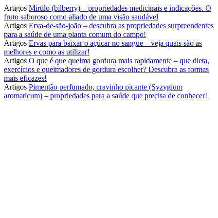
Artigos
Mirtilo (bilberry) – propriedades medicinais e indicações. O
fruto saboroso como aliado de uma visão saudável
Artigos
Erva-de-são-joão – descubra as propriedades surpreendentes
para a saúde de uma planta comum do campo!
Artigos
Ervas para baixar o açúcar no sangue – veja quais são as
melhores e como as utilizar!
Artigos
O que é que queima gordura mais rapidamente – que dieta,
exercícios e queimadores de gordura escolher? Descubra as formas
mais eficazes!
Artigos
Pimentão perfumado, cravinho picante (Syzygium
aromaticum) – propriedades para a saúde que precisa de conhecer!