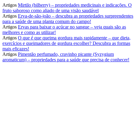
Artigos
Mirtilo (bilberry) – propriedades medicinais e indicações. O
fruto saboroso como aliado de uma visão saudável
Artigos
Erva-de-são-joão – descubra as propriedades surpreendentes
para a saúde de uma planta comum do campo!
Artigos
Ervas para baixar o açúcar no sangue – veja quais são as
melhores e como as utilizar!
Artigos
O que é que queima gordura mais rapidamente – que dieta,
exercícios e queimadores de gordura escolher? Descubra as formas
mais eficazes!
Artigos
Pimentão perfumado, cravinho picante (Syzygium
aromaticum) – propriedades para a saúde que precisa de conhecer!