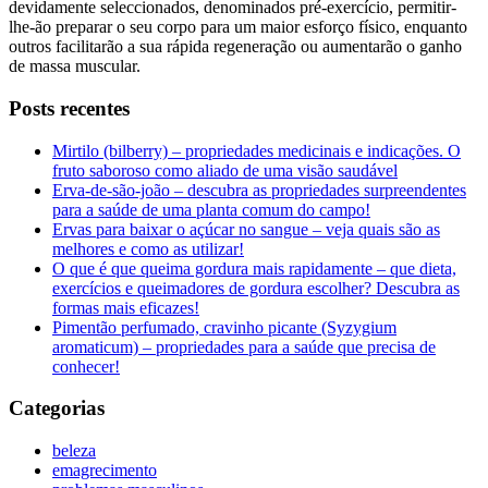
devidamente seleccionados, denominados pré-exercício, permitir-
lhe-ão preparar o seu corpo para um maior esforço físico, enquanto
outros facilitarão a sua rápida regeneração ou aumentarão o ganho
de massa muscular.
Posts recentes
Mirtilo (bilberry) – propriedades medicinais e indicações. O
fruto saboroso como aliado de uma visão saudável
Erva-de-são-joão – descubra as propriedades surpreendentes
para a saúde de uma planta comum do campo!
Ervas para baixar o açúcar no sangue – veja quais são as
melhores e como as utilizar!
O que é que queima gordura mais rapidamente – que dieta,
exercícios e queimadores de gordura escolher? Descubra as
formas mais eficazes!
Pimentão perfumado, cravinho picante (Syzygium
aromaticum) – propriedades para a saúde que precisa de
conhecer!
Categorias
beleza
emagrecimento