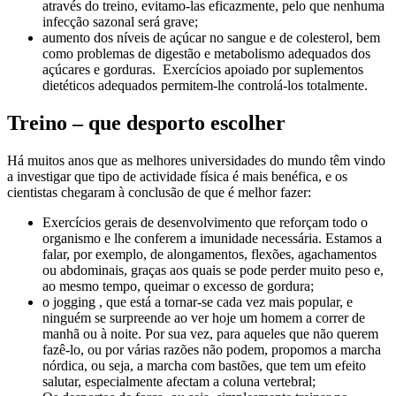
através do treino, evitamo-las eficazmente, pelo que nenhuma
infecção sazonal será grave;
aumento dos níveis de açúcar no sangue e de colesterol, bem
como problemas de digestão e metabolismo adequados dos
açúcares e gorduras. Exercícios apoiado por suplementos
dietéticos adequados permitem-lhe controlá-los totalmente.
Treino – que desporto escolher
Há muitos anos que as melhores universidades do mundo têm vindo
a investigar que tipo de actividade física é mais benéfica, e os
cientistas chegaram à conclusão de que é melhor fazer:
Exercícios gerais de desenvolvimento que reforçam todo o
organismo e lhe conferem a imunidade necessária. Estamos a
falar, por exemplo, de alongamentos, flexões, agachamentos
ou abdominais, graças aos quais se pode perder muito peso e,
ao mesmo tempo, queimar o excesso de gordura;
o jogging , que está a tornar-se cada vez mais popular, e
ninguém se surpreende ao ver hoje um homem a correr de
manhã ou à noite. Por sua vez, para aqueles que não querem
fazê-lo, ou por várias razões não podem, propomos a marcha
nórdica, ou seja, a marcha com bastões, que tem um efeito
salutar, especialmente afectam a coluna vertebral;