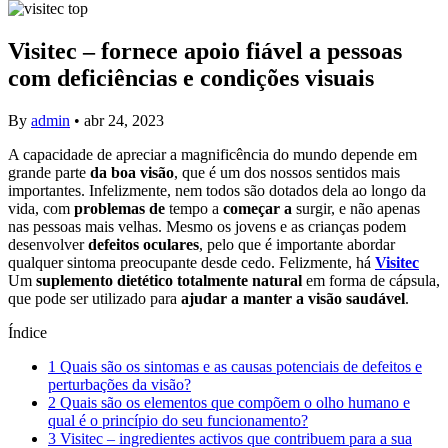
Visitec – fornece apoio fiável a pessoas
com deficiências e condições visuais
By
admin
•
abr 24, 2023
A capacidade de apreciar a magnificência do mundo depende em
grande parte
da boa visão
, que é um dos nossos sentidos mais
importantes. Infelizmente, nem todos são dotados dela ao longo da
vida, com
problemas de
tempo a
começar a
surgir, e não apenas
nas pessoas mais velhas. Mesmo os jovens e as crianças podem
desenvolver
defeitos oculares
, pelo que é importante abordar
qualquer sintoma preocupante desde cedo. Felizmente, há
Visitec
Um
suplemento dietético totalmente natural
em forma de cápsula,
que pode ser utilizado para
ajudar a manter a visão saudável
.
Índice
1
Quais são os sintomas e as causas potenciais de defeitos e
perturbações da visão?
2
Quais são os elementos que compõem o olho humano e
qual é o princípio do seu funcionamento?
3
Visitec – ingredientes activos que contribuem para a sua