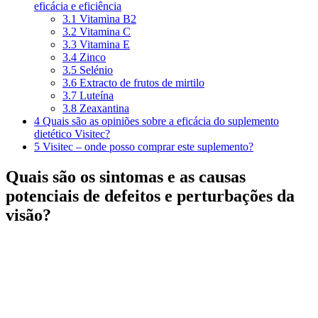
eficácia e eficiência
3.1
Vitamina B2
3.2
Vitamina C
3.3
Vitamina E
3.4
Zinco
3.5
Selénio
3.6
Extracto de frutos de mirtilo
3.7
Luteína
3.8
Zeaxantina
4
Quais são as opiniões sobre a eficácia do suplemento
dietético Visitec?
5
Visitec – onde posso comprar este suplemento?
Quais são os sintomas e as causas
potenciais de defeitos e perturbações da
visão?