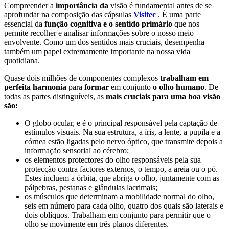
Compreender a
importância da
visão é fundamental antes de se
aprofundar na composição das cápsulas
Visitec
. É uma parte
essencial da
função cognitiva e o sentido primário
que nos
permite recolher e analisar informações sobre o nosso meio
envolvente. Como um dos sentidos mais cruciais, desempenha
também um papel extremamente importante na nossa vida
quotidiana.
Quase dois milhões de componentes complexos
trabalham em
perfeita harmonia
para
formar
em conjunto
o olho humano
. De
todas as partes distinguíveis, as
mais cruciais para uma boa visão
são:
O globo ocular, e é o principal responsável pela captação de
estímulos visuais. Na sua estrutura, a íris, a lente, a pupila e a
córnea estão ligadas pelo nervo óptico, que transmite depois a
informação sensorial ao cérebro;
os elementos protectores do olho responsáveis pela sua
protecção contra factores externos, o tempo, a areia ou o pó.
Estes incluem a órbita, que abriga o olho, juntamente com as
pálpebras, pestanas e glândulas lacrimais;
os músculos que determinam a mobilidade normal do olho,
seis em número para cada olho, quatro dos quais são laterais e
dois oblíquos. Trabalham em conjunto para permitir que o
olho se movimente em três planos diferentes.