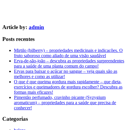
Article by:
admin
Posts recentes
Mirtilo (bilberry) – propriedades medicinais e indicações. O
fruto saboroso como aliado de uma visão saudável
Erva-de-são-joão – descubra as propriedades surpreendentes
para a saúde de uma planta comum do campo!
Ervas para baixar o açúcar no sangue – veja quais são as
melhores e como as utilizar!
O que é que queima gordura mais rapidamente – que dieta,
exercícios e queimadores de gordura escolher? Descubra as
formas mais eficazes!
Pimentão perfumado, cravinho picante (Syzygium
aromaticum) – propriedades para a saúde que precisa de
conhecer!
Categorias