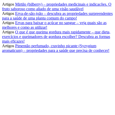
Artigos
Mirtilo (bilberry) – propriedades medicinais e indicações. O
fruto saboroso como aliado de uma visão saudável
Artigos
Erva-de-são-joão – descubra as propriedades surpreendentes
para a saúde de uma planta comum do campo!
Artigos
Ervas para baixar o açúcar no sangue – veja quais são as
melhores e como as utilizar!
Artigos
O que é que queima gordura mais rapidamente – que dieta,
exercícios e queimadores de gordura escolher? Descubra as formas
mais eficazes!
Artigos
Pimentão perfumado, cravinho picante (Syzygium
aromaticum) – propriedades para a saúde que precisa de conhecer!