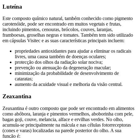
Luteína
Este composto químico natural, também conhecido como pigmento
carotenóide, pode ser encontrado em muitos vegetais e frutas,
incluindo pimentos, cenouras, brócolos, couves, laranjas,
framboesas, groselhas negras e tomates. Também tem sido utilizado
em cápsulas Visitec e as suas características principais incluem:
propriedades antioxidantes para ajudar a eliminar os radicais
livres, uma causa também de doenças oculares;
protecção dos olhos da radiação solar nociva;
prevenção ou atenuação da degeneração macular;
minimização da probabilidade de desenvolvimento de
cataratas;
aumento da acuidade visual e melhoria da visão central.
Zeaxantina
Zeaxantina é outro composto que pode ser encontrado em alimentos
como abóbora, laranja e pimentos vermelhos, aboborinha com pele,
bagas goji, couve, melancia, alface e ervilhas verdes. No olho,
acumula-se principalmente na mácula e nas células fotorreceptoras
(cones e varas) localizadas na parede posterior do olho. A sua
função é: