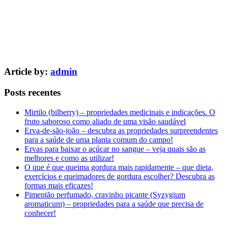
Article by:
admin
Posts recentes
Mirtilo (bilberry) – propriedades medicinais e indicações. O
fruto saboroso como aliado de uma visão saudável
Erva-de-são-joão – descubra as propriedades surpreendentes
para a saúde de uma planta comum do campo!
Ervas para baixar o açúcar no sangue – veja quais são as
melhores e como as utilizar!
O que é que queima gordura mais rapidamente – que dieta,
exercícios e queimadores de gordura escolher? Descubra as
formas mais eficazes!
Pimentão perfumado, cravinho picante (Syzygium
aromaticum) – propriedades para a saúde que precisa de
conhecer!