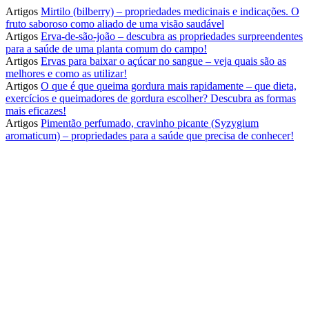
Artigos
Mirtilo (bilberry) – propriedades medicinais e indicações. O
fruto saboroso como aliado de uma visão saudável
Artigos
Erva-de-são-joão – descubra as propriedades surpreendentes
para a saúde de uma planta comum do campo!
Artigos
Ervas para baixar o açúcar no sangue – veja quais são as
melhores e como as utilizar!
Artigos
O que é que queima gordura mais rapidamente – que dieta,
exercícios e queimadores de gordura escolher? Descubra as formas
mais eficazes!
Artigos
Pimentão perfumado, cravinho picante (Syzygium
aromaticum) – propriedades para a saúde que precisa de conhecer!