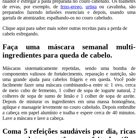
ralador e esfregar a pasta preparada no couro cabeludo. Os toalhetes
de ervas, por exemplo, de
feno-grego
,
urtiga
ou cavalinha, são
preparados fazendo infusões essenciais e depois, usando uma
garrafa de atomizador, espalhando-os no couro cabeludo.
Clique aqui para saber mais sobre outras receitas para a perda de
cabelo esfregando.
Faça uma máscara semanal multi-
ingredientes para queda de cabelo.
Máscaras sistematicamente repetidas, sendo uma bomba de
componentes valiosos de fortalecimento, reparação e nutrição, são
uma grande ajuda para cabelos frágeis e em queda. Você pode
facilmente fazer uma máscara combinando-a entre si: 1 ovo, cerca
de meio cubo de fermento, 1 colher de sopa de iogurte natural, 2
colheres de sopa de sumo de limão e 1 colher de sopa de azeite.
Depois de misturar os ingredientes em uma massa homogênea,
aplique e massageie levemente no couro cabeludo. Depois embrulhe
a cabeça em papel alumínio e toalha e espere cerca de 40 minutos.
Lave a máscara e lave a cabeça.
Coma 5 refeições saudáveis por dia, ricas