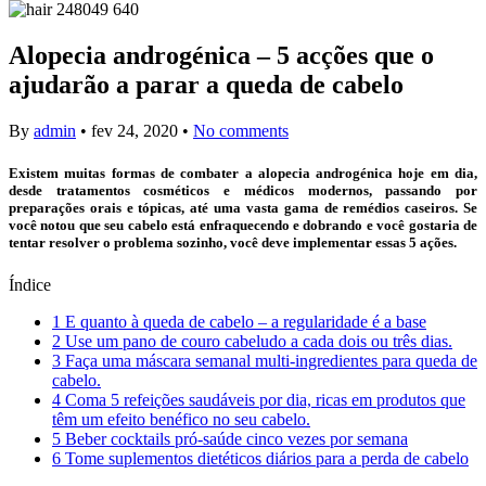
Alopecia androgénica – 5 acções que o
ajudarão a parar a queda de cabelo
By
admin
•
fev 24, 2020
•
No comments
Existem muitas formas de combater a alopecia androgénica hoje em dia,
desde tratamentos cosméticos e médicos modernos, passando por
preparações orais e tópicas, até uma vasta gama de remédios caseiros. Se
você notou que seu cabelo está enfraquecendo e dobrando e você gostaria de
tentar resolver o problema sozinho, você deve implementar essas 5 ações.
Índice
1
E quanto à queda de cabelo – a regularidade é a base
2
Use um pano de couro cabeludo a cada dois ou três dias.
3
Faça uma máscara semanal multi-ingredientes para queda de
cabelo.
4
Coma 5 refeições saudáveis por dia, ricas em produtos que
têm um efeito benéfico no seu cabelo.
5
Beber cocktails pró-saúde cinco vezes por semana
6
Tome suplementos dietéticos diários para a perda de cabelo