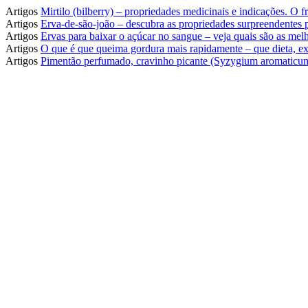
Artigos
Mirtilo (bilberry) – propriedades medicinais e indicações. O
Artigos
Erva-de-são-joão – descubra as propriedades surpreendentes
Artigos
Ervas para baixar o açúcar no sangue – veja quais são as melh
Artigos
O que é que queima gordura mais rapidamente – que dieta, ex
Artigos
Pimentão perfumado, cravinho picante (Syzygium aromaticum)