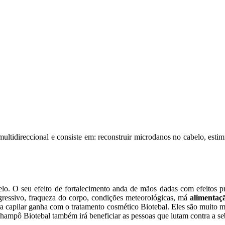
multidireccional e consiste em: reconstruir microdanos no cabelo, esti
. O seu efeito de fortalecimento anda de mãos dadas com efeitos prot
agressivo, fraqueza do corpo, condições meteorológicas, má
alimentaç
a capilar ganha com o tratamento cosmético Biotebal. Eles são muito m
champô Biotebal também irá beneficiar as pessoas que lutam contra a se