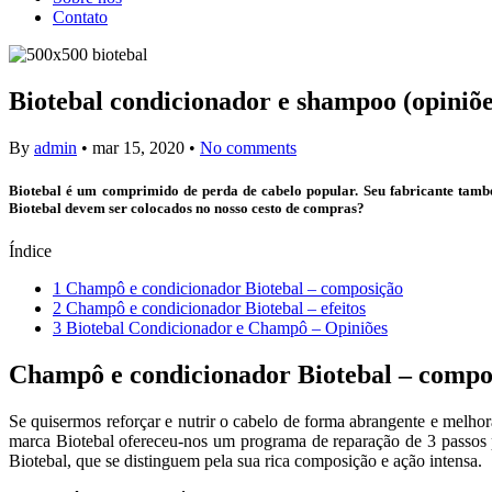
Contato
Biotebal condicionador e shampoo (opiniões
By
admin
•
mar 15, 2020
•
No comments
Biotebal é um comprimido de perda de cabelo popular. Seu fabricante tamb
Biotebal devem ser colocados no nosso cesto de compras?
Índice
1
Champô e condicionador Biotebal – composição
2
Champô e condicionador Biotebal – efeitos
3
Biotebal Condicionador e Champô – Opiniões
Champô e condicionador Biotebal – compo
Se quisermos reforçar e nutrir o cabelo de forma abrangente e melhor
marca Biotebal ofereceu-nos um programa de reparação de 3 passos
Biotebal, que se distinguem pela sua rica composição e ação intensa.