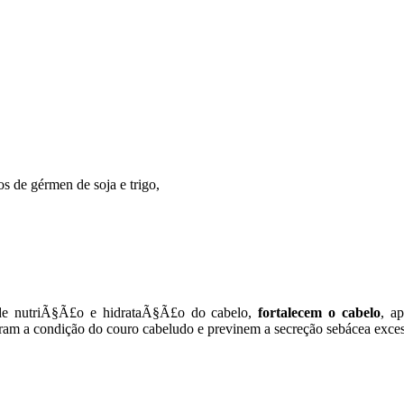
os de gérmen de soja e trigo,
 de nutriÃ§Ã£o e hidrataÃ§Ã£o do cabelo,
fortalecem o cabelo
, a
oram a condição do couro cabeludo e previnem a secreção sebácea exces