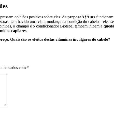
ões
ressam opiniões positivas sobre eles. As
preparaÃ§Ãµes
funcionam 
soas, tem havido uma clara mudança na condição do cabelo – eles se to
piniões, o champô e o condicionador Biotebal também inibem a
queda
midos capilares
.
preço. Quais são os efeitos destas vitaminas invulgares do cabelo?
ão marcados com
*