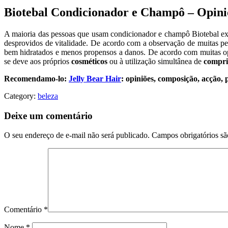
Biotebal Condicionador e Champô – Opini
A maioria das pessoas que usam condicionador e champô Biotebal exp
desprovidos de vitalidade. De acordo com a observação de muitas pes
bem hidratados e menos propensos a danos. De acordo com muitas o
se deve aos próprios
cosméticos
ou à utilização simultânea de
compri
Recomendamo-lo:
Jelly Bear Hair
: opiniões, composição, acção, 
Category:
beleza
Deixe um comentário
O seu endereço de e-mail não será publicado.
Campos obrigatórios s
Comentário
*
Nome
*