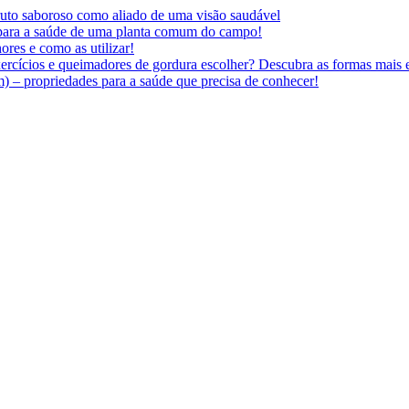
 fruto saboroso como aliado de uma visão saudável
 para a saúde de uma planta comum do campo!
ores e como as utilizar!
ercícios e queimadores de gordura escolher? Descubra as formas mais e
 – propriedades para a saúde que precisa de conhecer!