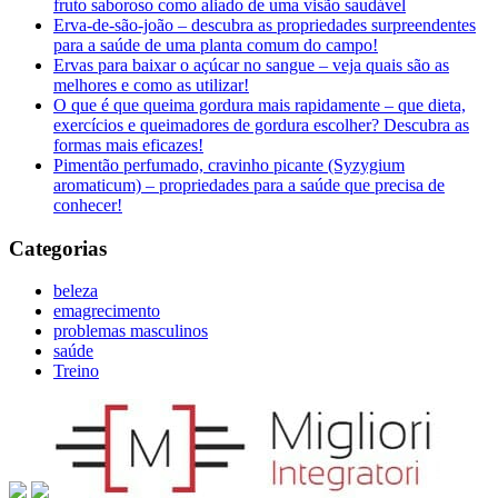
fruto saboroso como aliado de uma visão saudável
Erva-de-são-joão – descubra as propriedades surpreendentes
para a saúde de uma planta comum do campo!
Ervas para baixar o açúcar no sangue – veja quais são as
melhores e como as utilizar!
O que é que queima gordura mais rapidamente – que dieta,
exercícios e queimadores de gordura escolher? Descubra as
formas mais eficazes!
Pimentão perfumado, cravinho picante (Syzygium
aromaticum) – propriedades para a saúde que precisa de
conhecer!
Categorias
beleza
emagrecimento
problemas masculinos
saúde
Treino