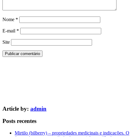
Nome
*
E-mail
*
Site
Article by:
admin
Posts recentes
Mirtilo (bilberry) – propriedades medicinais e indicações. O