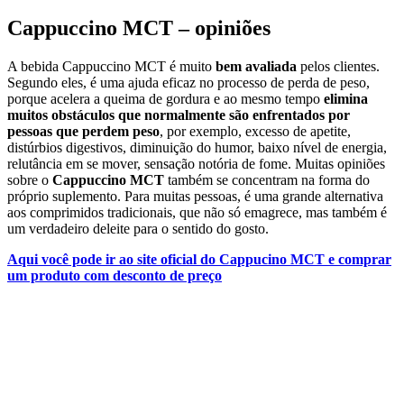
Cappuccino MCT – opiniões
A bebida Cappuccino MCT é muito
bem avaliada
pelos clientes.
Segundo eles, é uma ajuda eficaz no processo de perda de peso,
porque acelera a queima de gordura e ao mesmo tempo
elimina
muitos obstáculos que normalmente são enfrentados por
pessoas que perdem peso
, por exemplo, excesso de apetite,
distúrbios digestivos, diminuição do humor, baixo nível de energia,
relutância em se mover, sensação notória de fome. Muitas opiniões
sobre o
Cappuccino MCT
também se concentram na forma do
próprio suplemento. Para muitas pessoas, é uma grande alternativa
aos comprimidos tradicionais, que não só emagrece, mas também é
um verdadeiro deleite para o sentido do gosto.
Aqui você pode ir ao site oficial do Cappucino MCT e comprar
um produto com desconto de preço