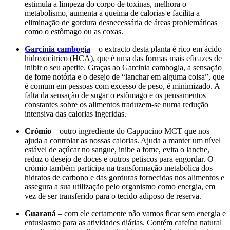
estimula a limpeza do corpo de toxinas, melhora o
metabolismo, aumenta a queima de calorias e facilita a
eliminação de gordura desnecessária de áreas problemáticas
como o estômago ou as coxas.
Garcinia cambogia
– o extracto desta planta é rico em ácido
hidroxicítrico (HCA), que é uma das formas mais eficazes de
inibir o seu apetite. Graças ao Garcinia cambogia, a sensação
de fome notória e o desejo de “lanchar em alguma coisa”, que
é comum em pessoas com excesso de peso, é minimizado. A
falta da sensação de sugar o estômago e os pensamentos
constantes sobre os alimentos traduzem-se numa redução
intensiva das calorias ingeridas.
Crómio
– outro ingrediente do Cappucino MCT que nos
ajuda a controlar as nossas calorias. Ajuda a manter um nível
estável de açúcar no sangue, inibe a fome, evita o lanche,
reduz o desejo de doces e outros petiscos para engordar. O
crómio também participa na transformação metabólica dos
hidratos de carbono e das gorduras fornecidas nos alimentos e
assegura a sua utilização pelo organismo como energia, em
vez de ser transferido para o tecido adiposo de reserva.
Guaraná
– com ele certamente não vamos ficar sem energia e
entusiasmo para as atividades diárias. Contém cafeína natural