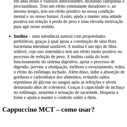
em altas doses e valiosos antioxidantes, incluindo catequinas e
procianidinas. Tem um efeito estimulante duradouro e, ao
mesmo tempo, tem um efeito positivo na nossa condição
mental e no nosso humor. Assim, ajuda a manter uma atitude
positiva em relação à perda de peso e uma elevada motivação
para agir nesse sentido.
Inulina
– uma substância natural com propriedades
prebióticas, graças à qual apoia a construção de uma flora
bacteriana intestinal saudável. A inulina é um tipo de fibra
solúvel, cujo uso sistemático tem um efeito muito positivo no
processo de redução de peso. A inulina cuida do bom
funcionamento do sistema digestivo, apoia o processo de
digestão, previne a obstipação, melhora o esvaziamento, reduz
o efeito do estômago inchado. Além disso, inibe a absorção de
gorduras e carboidratos dos alimentos, evitando saltos
repentinos de glicose no sangue após as refeições e níveis
demasiado altos de colesterol. Graças à capacidade de inchaço
no estômago, aumenta a sensação de saciedade, bloqueia a
fome e ajuda a manter o controlo sobre a dieta.
Cappuccino MCT – como usar?