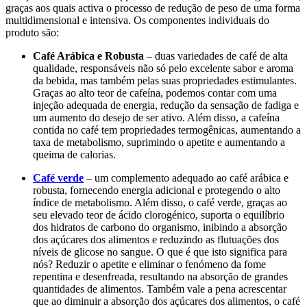
graças aos quais activa o processo de redução de peso de uma forma
multidimensional e intensiva. Os componentes individuais do
produto são:
Café Arábica e Robusta
– duas variedades de café de alta
qualidade, responsáveis não só pelo excelente sabor e aroma
da bebida, mas também pelas suas propriedades estimulantes.
Graças ao alto teor de cafeína, podemos contar com uma
injeção adequada de energia, redução da sensação de fadiga e
um aumento do desejo de ser ativo. Além disso, a cafeína
contida no café tem propriedades termogênicas, aumentando a
taxa de metabolismo, suprimindo o apetite e aumentando a
queima de calorias.
Café verde
– um complemento adequado ao café arábica e
robusta, fornecendo energia adicional e protegendo o alto
índice de metabolismo. Além disso, o café verde, graças ao
seu elevado teor de ácido clorogénico, suporta o equilíbrio
dos hidratos de carbono do organismo, inibindo a absorção
dos açúcares dos alimentos e reduzindo as flutuações dos
níveis de glicose no sangue. O que é que isto significa para
nós? Reduzir o apetite e eliminar o fenómeno da fome
repentina e desenfreada, resultando na absorção de grandes
quantidades de alimentos. Também vale a pena acrescentar
que ao diminuir a absorção dos açúcares dos alimentos, o café