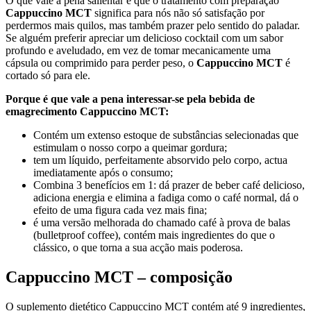
O que vale a pena salientar é que o tratamento com preparação
Cappuccino MCT
significa para nós não só satisfação por
perdermos mais quilos, mas também prazer pelo sentido do paladar.
Se alguém preferir apreciar um delicioso cocktail com um sabor
profundo e aveludado, em vez de tomar mecanicamente uma
cápsula ou comprimido para perder peso, o
Cappuccino MCT
é
cortado só para ele.
Porque é que vale a pena interessar-se pela bebida de
emagrecimento Cappuccino MCT:
Contém um extenso estoque de substâncias selecionadas que
estimulam o nosso corpo a queimar gordura;
tem um líquido, perfeitamente absorvido pelo corpo, actua
imediatamente após o consumo;
Combina 3 benefícios em 1: dá prazer de beber café delicioso,
adiciona energia e elimina a fadiga como o café normal, dá o
efeito de uma figura cada vez mais fina;
é uma versão melhorada do chamado café à prova de balas
(bulletproof coffee), contém mais ingredientes do que o
clássico, o que torna a sua acção mais poderosa.
Cappuccino MCT – composição
O suplemento dietético Cappuccino MCT contém até 9 ingredientes,