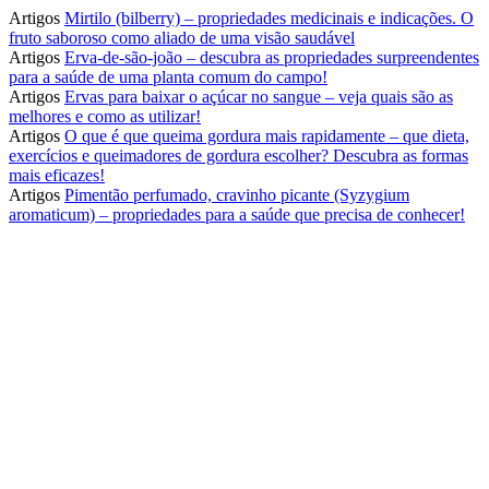
Artigos
Mirtilo (bilberry) – propriedades medicinais e indicações. O
fruto saboroso como aliado de uma visão saudável
Artigos
Erva-de-são-joão – descubra as propriedades surpreendentes
para a saúde de uma planta comum do campo!
Artigos
Ervas para baixar o açúcar no sangue – veja quais são as
melhores e como as utilizar!
Artigos
O que é que queima gordura mais rapidamente – que dieta,
exercícios e queimadores de gordura escolher? Descubra as formas
mais eficazes!
Artigos
Pimentão perfumado, cravinho picante (Syzygium
aromaticum) – propriedades para a saúde que precisa de conhecer!