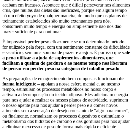
acabam em fracasso. Acontece que é difícil perseverar nos alimentos
crus, que muitas das dietas são ineficazes, porque em algum tempo
há um efeito yoyo de qualquer maneira, de modo que os planos de
treinamento estabelecidos são muito extenuantes para nós,
consomem muito tempo e energia ou simplesmente não nos dão
prazer suficiente para continuar.
É impossível perder peso eficazmente se um determinado método
for utilizado pela força, com um sentimento constante de dificuldade
e sacrifício, sem uma sombra de prazer e alegria. É por isso que
vale
a pena utilizar a ajuda de suplementos alimentares, que
facilitam a queima de gordura e ao mesmo tempo nos libertam
de pensar em perder peso na categoria de trabalho pesado
.
As preparações de emagrecimento bem compostas funcionam
de
forma inteligente
– apoiam a nossa esfera mental e, ao mesmo
tempo, estimulam os processos metabólicos no nosso corpo e
activam a decomposição do tecido adiposo. Eles adicionam energia
para nos ajudar a realizar os nossos planos de actividade, suprimem
o nosso apetite para nos ajudar a perder peso e a comer novos
alimentos sem a sensação de desejo constante de “algo para comer”,
ou finalmente, normalizam os processos digestivos e estimulam o
metabolismo dos hidratos de carbono e das gorduras para nos ajudar
a eliminar o excesso de peso de forma mais rápida e eficiente.