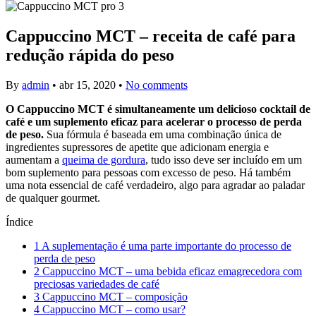
Cappuccino MCT – receita de café para
redução rápida do peso
By
admin
•
abr 15, 2020
•
No comments
O Cappuccino MCT é simultaneamente um delicioso cocktail de
café e um suplemento eficaz para acelerar o processo de perda
de peso.
Sua fórmula é baseada em uma combinação única de
ingredientes supressores de apetite que adicionam energia e
aumentam a
queima de gordura
, tudo isso deve ser incluído em um
bom suplemento para pessoas com excesso de peso. Há também
uma nota essencial de café verdadeiro, algo para agradar ao paladar
de qualquer gourmet.
Índice
1
A suplementação é uma parte importante do processo de
perda de peso
2
Cappuccino MCT – uma bebida eficaz emagrecedora com
preciosas variedades de café
3
Cappuccino MCT – composição
4
Cappuccino MCT – como usar?