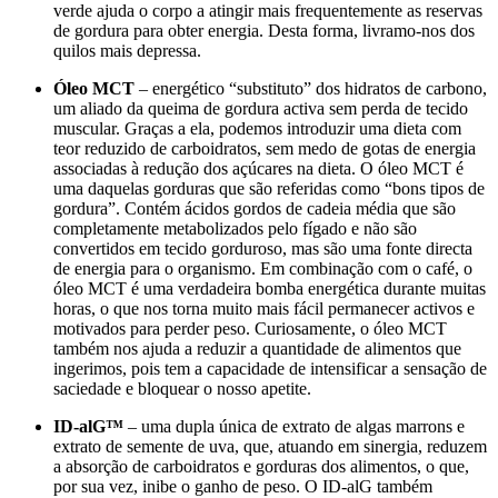
verde ajuda o corpo a atingir mais frequentemente as reservas
de gordura para obter energia. Desta forma, livramo-nos dos
quilos mais depressa.
Óleo MCT
– energético “substituto” dos hidratos de carbono,
um aliado da queima de gordura activa sem perda de tecido
muscular. Graças a ela, podemos introduzir uma dieta com
teor reduzido de carboidratos, sem medo de gotas de energia
associadas à redução dos açúcares na dieta. O óleo MCT é
uma daquelas gorduras que são referidas como “bons tipos de
gordura”. Contém ácidos gordos de cadeia média que são
completamente metabolizados pelo fígado e não são
convertidos em tecido gorduroso, mas são uma fonte directa
de energia para o organismo. Em combinação com o café, o
óleo MCT é uma verdadeira bomba energética durante muitas
horas, o que nos torna muito mais fácil permanecer activos e
motivados para perder peso. Curiosamente, o óleo MCT
também nos ajuda a reduzir a quantidade de alimentos que
ingerimos, pois tem a capacidade de intensificar a sensação de
saciedade e bloquear o nosso apetite.
ID-alG™
– uma dupla única de extrato de algas marrons e
extrato de semente de uva, que, atuando em sinergia, reduzem
a absorção de carboidratos e gorduras dos alimentos, o que,
por sua vez, inibe o ganho de peso. O ID-alG também