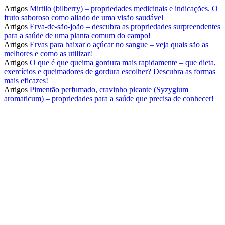
Artigos
Mirtilo (bilberry) – propriedades medicinais e indicações. O
fruto saboroso como aliado de uma visão saudável
Artigos
Erva-de-são-joão – descubra as propriedades surpreendentes
para a saúde de uma planta comum do campo!
Artigos
Ervas para baixar o açúcar no sangue – veja quais são as
melhores e como as utilizar!
Artigos
O que é que queima gordura mais rapidamente – que dieta,
exercícios e queimadores de gordura escolher? Descubra as formas
mais eficazes!
Artigos
Pimentão perfumado, cravinho picante (Syzygium
aromaticum) – propriedades para a saúde que precisa de conhecer!