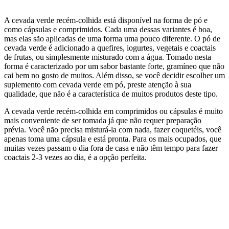
A cevada verde recém-colhida está disponível na forma de pó e
como cápsulas e comprimidos. Cada uma dessas variantes é boa,
mas elas são aplicadas de uma forma uma pouco diferente. O pó de
cevada verde é adicionado a quefires, iogurtes, vegetais e coactais
de frutas, ou simplesmente misturado com a água. Tomado nesta
forma é caracterizado por um sabor bastante forte, gramíneo que não
cai bem no gosto de muitos. Além disso, se você decidir escolher um
suplemento com cevada verde em pó, preste atenção à sua
qualidade, que não é a característica de muitos produtos deste tipo.
A cevada verde recém-colhida em comprimidos ou cápsulas é muito
mais conveniente de ser tomada já que não requer preparação
prévia. Você não precisa misturá-la com nada, fazer coquetéis, você
apenas toma uma cápsula e está pronta. Para os mais ocupados, que
muitas vezes passam o dia fora de casa e não têm tempo para fazer
coactais 2-3 vezes ao dia, é a opção perfeita.