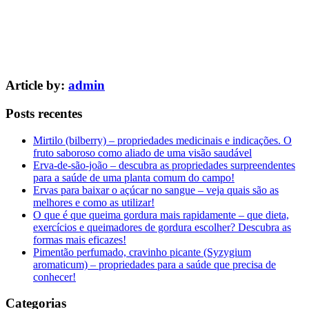
Article by:
admin
Posts recentes
Mirtilo (bilberry) – propriedades medicinais e indicações. O
fruto saboroso como aliado de uma visão saudável
Erva-de-são-joão – descubra as propriedades surpreendentes
para a saúde de uma planta comum do campo!
Ervas para baixar o açúcar no sangue – veja quais são as
melhores e como as utilizar!
O que é que queima gordura mais rapidamente – que dieta,
exercícios e queimadores de gordura escolher? Descubra as
formas mais eficazes!
Pimentão perfumado, cravinho picante (Syzygium
aromaticum) – propriedades para a saúde que precisa de
conhecer!
Categorias