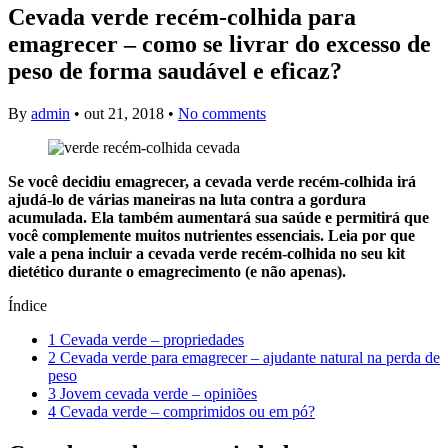
Cevada verde recém-colhida para
emagrecer – como se livrar do excesso de
peso de forma saudável e eficaz?
By
admin
•
out 21, 2018
•
No comments
Se você decidiu emagrecer, a cevada verde recém-colhida irá
ajudá-lo de várias maneiras na luta contra a gordura
acumulada. Ela também aumentará sua saúde e permitirá que
você complemente muitos nutrientes essenciais. Leia por que
vale a pena incluir a cevada verde recém-colhida no seu kit
dietético durante o emagrecimento (e não apenas).
Índice
1
Cevada verde – propriedades
2
Cevada verde para emagrecer – ajudante natural na perda de
peso
3
Jovem cevada verde – opiniões
4
Cevada verde – comprimidos ou em pó?