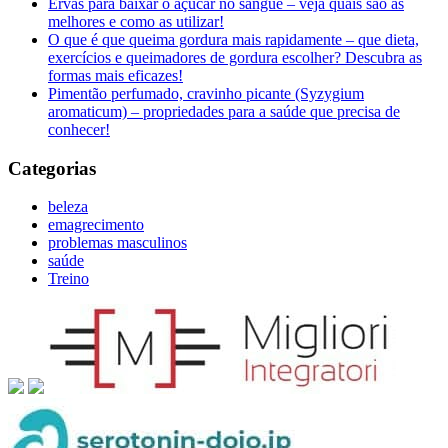
Ervas para baixar o açúcar no sangue – veja quais são as
melhores e como as utilizar!
O que é que queima gordura mais rapidamente – que dieta,
exercícios e queimadores de gordura escolher? Descubra as
formas mais eficazes!
Pimentão perfumado, cravinho picante (Syzygium
aromaticum) – propriedades para a saúde que precisa de
conhecer!
Categorias
beleza
emagrecimento
problemas masculinos
saúde
Treino