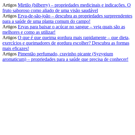
Artigos
Mirtilo (bilberry) – propriedades medicinais e indicações. O
fruto saboroso como aliado de uma visão saudável
Artigos
Erva-de-são-joão – descubra as propriedades surpreendentes
para a saúde de uma planta comum do campo!
Artigos
Ervas para baixar o açúcar no sangue – veja quais são as
melhores e como as utilizar!
Artigos
O que é que queima gordura mais rapidamente – que dieta,
exercícios e queimadores de gordura escolher? Descubra as formas
mais eficazes!
Artigos
Pimentão perfumado, cravinho picante (Syzygium
aromaticum) – propriedades para a saúde que precisa de conhecer!