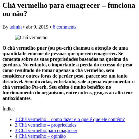
Chá vermelho para emagrecer – funciona
ou não?
By
admin
•
abr 9, 2019
•
6 comments
O chá vermelho puer (ou pu-erh) chamou a atenção de uma
quantidade enorme de pessoas que querem emagrecer. Se
comenta sobre as suas propriedades baseadas na queima da
gordura. No entanto, o importante a perda do excesso de peso
como resultado de tomar apenas o chá vermelho, sem
considerar outros foras de perder peso, parece ser um tanto
discutível. Sem dúvidas, entretanto, vale a pena experimentar o
chá vermelho Pu-erh. Seu efeito é muito benéfico no
funcionamento do organismo, entre outros, graças ao alto teor
antioxidantes.
Índice
1
Chá vermelho – como fazer e o que é que ele contém?
2
Chá vermelho – propriedades
3
Chá vermelho para emagrecer
4
Chá vermelho – opinião