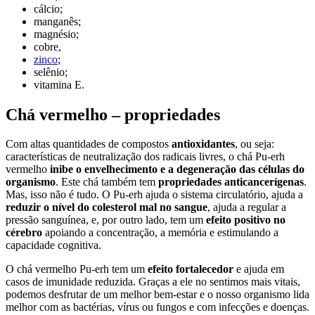
cálcio;
manganês;
magnésio;
cobre,
zinco
;
selênio;
vitamina E.
Chá vermelho – propriedades
Com altas quantidades de compostos
antioxidantes
, ou seja:
características de neutralização dos radicais livres, o chá Pu-erh
vermelho
inibe o envelhecimento e a degeneração das células do
organismo
. Este chá também tem
propriedades anticancerígenas
.
Mas, isso não é tudo. O Pu-erh ajuda o sistema circulatório, ajuda a
reduzir o nível do colesterol mal no sangue
, ajuda a regular a
pressão sanguínea, e, por outro lado, tem um
efeito positivo no
cérebro
apoiando a concentração, a memória e estimulando a
capacidade cognitiva.
O chá vermelho Pu-erh tem um
efeito fortalecedor
e ajuda em
casos de imunidade reduzida. Graças a ele no sentimos mais vitais,
podemos desfrutar de um melhor bem-estar e o nosso organismo lida
melhor com as bactérias, vírus ou fungos e com infecções e doenças.