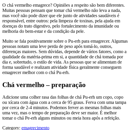
O chá vermelho emagrece? Opiniões a respeito são bem diferentes.
Muitas pessoas pensam que tomar chá vermelho não leva a nada,
mas você não pode dizer que ele junto de atividades saudáveis é
responsável, entre outros: pela limpeza de toxinas, pela ajuda em
doenças do trato digestivo, pelo fortalecimento da imunidade ou
melhoria do bem-estar e da condição da pele.
Muito se fala positivamente sobre o Pu-erh para emagrecer. Algumas
pessoas notam uma leve perda de peso após tomá-lo, outros,
diferenças maiores. Sem dúvidas, depende de vários fatores, como a
qualidade da matéria-prima em si, a quantidade de chá tomada por
dia e, sobretudo, o estilo de vida. As pessoas que se alimentam de
forma saudável e realizam atividade física geralmente conseguem
emagrecer melhor com o chá Pu-erh.
Chá vermelho – preparação
Adicione uma colher rasa das folhas de chá Pu-erh um copo, copo
ou xícara com água com a cerca de 95 graus. Ferva com uma tampa
por cerca de 2-4 minutos. Podemos ferver as mesmas folhas mais
uma vez, mas o tempo de preparação deve ser maior. É melhor
tomar o chá Pe-erh alguns minutos ou meia hora após a refeição.
Category:
emagrecimento