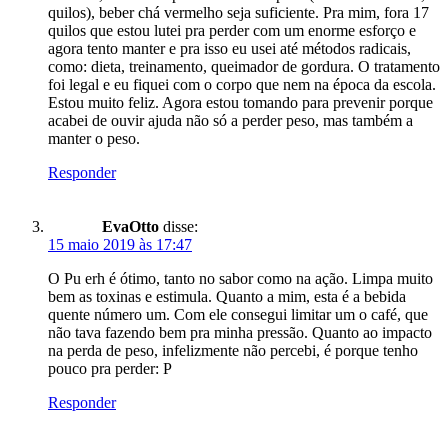
quilos), beber chá vermelho seja suficiente. Pra mim, fora 17
quilos que estou lutei pra perder com um enorme esforço e
agora tento manter e pra isso eu usei até métodos radicais,
como: dieta, treinamento, queimador de gordura. O tratamento
foi legal e eu fiquei com o corpo que nem na época da escola.
Estou muito feliz. Agora estou tomando para prevenir porque
acabei de ouvir ajuda não só a perder peso, mas também a
manter o peso.
Responder
EvaOtto
disse:
15 maio 2019 às 17:47
O Pu erh é ótimo, tanto no sabor como na ação. Limpa muito
bem as toxinas e estimula. Quanto a mim, esta é a bebida
quente número um. Com ele consegui limitar um o café, que
não tava fazendo bem pra minha pressão. Quanto ao impacto
na perda de peso, infelizmente não percebi, é porque tenho
pouco pra perder: P
Responder