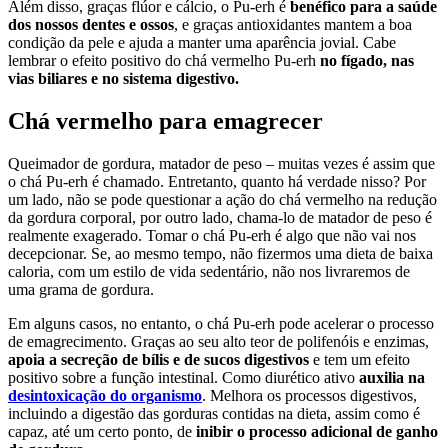
Além disso, graças flúor e cálcio, o Pu-erh é
benéfico para a saúde
dos nossos dentes e ossos
, e graças antioxidantes mantem a boa
condição da pele e ajuda a manter uma aparência jovial. Cabe
lembrar o efeito positivo do chá vermelho Pu-erh
no fígado, nas
vias biliares e no sistema digestivo.
Chá vermelho para emagrecer
Queimador de gordura, matador de peso – muitas vezes é assim que
o chá Pu-erh é chamado. Entretanto, quanto há verdade nisso? Por
um lado, não se pode questionar a ação do chá vermelho na redução
da gordura corporal, por outro lado, chama-lo de matador de peso é
realmente exagerado. Tomar o chá Pu-erh é algo que não vai nos
decepcionar. Se, ao mesmo tempo, não fizermos uma dieta de baixa
caloria, com um estilo de vida sedentário, não nos livraremos de
uma grama de gordura.
Em alguns casos, no entanto, o chá Pu-erh pode acelerar o processo
de emagrecimento. Graças ao seu alto teor de polifenóis e enzimas,
apoia a secreção de bílis e de sucos digestivos
e tem um efeito
positivo sobre a função intestinal. Como diurético ativo
auxilia na
desintoxicação do organismo
. Melhora os processos digestivos,
incluindo a digestão das gorduras contidas na dieta, assim como é
capaz, até um certo ponto, de
inibir o processo adicional de ganho