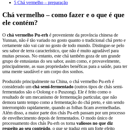
5
Chá vermelho – preparação
Chá vermelho – como fazer e o que é que
ele contém?
O
chá vermelho Pu-erh
é proveniente da província chinesa de
Yunnan, não é tão variado no gosto quanto o tradicional chá preto e
certamente não vai cair no gosto de todo mundo. Distingue-se pelo
seu sabor de terra característico, que não é muito agradável para
muitas pessoas. No entanto, este chá também goza de um grande
grupo de entusiastas do seu sabor, assim como, e provavelmente,
principalmente, as suas propriedades benéficas para a saúde, para ter
uma mente saudável e um corpo dos sonhos.
Produzido principalmente na China, o chá vermelho Pu-erh é
considerado um
chá semi-fermentado
(outros tipos de chás semi-
fermentados são o Oolong e o Puszong). Ele é feito como o
resultado de um mecanismo de fermentação particular, que não
demora tanto tempo como a fermentação do chá preto, e sim sendo
interrompido rapidamente, quando as folhas ficam avermelhadas.
Além disso, a maior parte dos chás Pu-erh passam por um processo
de envelhecimento depois de fermentados. O modo único de
processamento dos chás Pu-erh os torna
valiosos no que diz
respeito ao seu conteúdo
, o que se traduz em um forte efeito