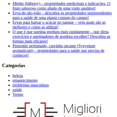
Mirtilo (bilberry) – propriedades medicinais e indicações. O
fruto saboroso como aliado de uma visão saudável
Erva-de-são-joão – descubra as propriedades surpreendentes
para a saúde de uma planta comum do campo!
Ervas para baixar o açúcar no sangue – veja quais são as
melhores e como as utilizar!
O que é que queima gordura mais rapidamente – que dieta,
exercícios e queimadores de gordura escolher? Descubra as
formas mais eficazes!
Pimentão perfumado, cravinho picante (Syzygium
aromaticum) – propriedades para a saúde que precisa de
conhecer!
Categorias
beleza
emagrecimento
problemas masculinos
saúde
Treino