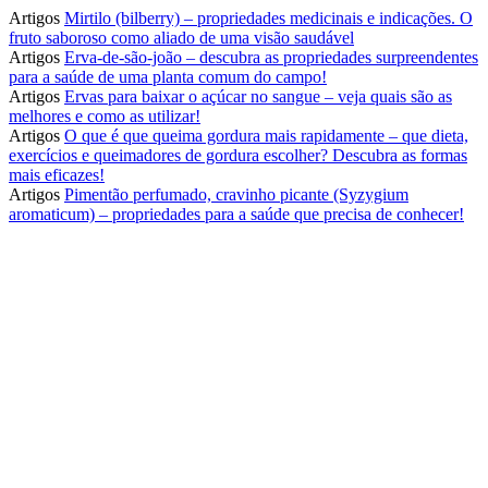
Artigos
Mirtilo (bilberry) – propriedades medicinais e indicações. O
fruto saboroso como aliado de uma visão saudável
Artigos
Erva-de-são-joão – descubra as propriedades surpreendentes
para a saúde de uma planta comum do campo!
Artigos
Ervas para baixar o açúcar no sangue – veja quais são as
melhores e como as utilizar!
Artigos
O que é que queima gordura mais rapidamente – que dieta,
exercícios e queimadores de gordura escolher? Descubra as formas
mais eficazes!
Artigos
Pimentão perfumado, cravinho picante (Syzygium
aromaticum) – propriedades para a saúde que precisa de conhecer!