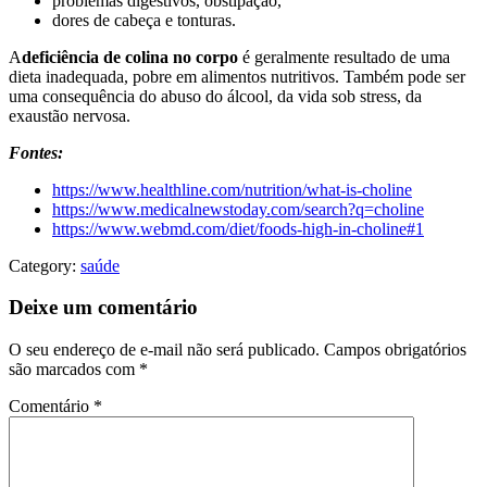
problemas digestivos, obstipação,
dores de cabeça e tonturas.
A
deficiência de colina no corpo
é geralmente resultado de uma
dieta inadequada, pobre em alimentos nutritivos. Também pode ser
uma consequência do abuso do álcool, da vida sob stress, da
exaustão nervosa.
Fontes:
https://www.healthline.com/nutrition/what-is-choline
https://www.medicalnewstoday.com/search?q=choline
https://www.webmd.com/diet/foods-high-in-choline#1
Category:
saúde
Deixe um comentário
O seu endereço de e-mail não será publicado.
Campos obrigatórios
são marcados com
*
Comentário
*