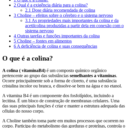
2
Qual é a exigência diária para a colina?
2.1
Dose diária recomendada de colina
3
Choline – efeitos sobre o cérebro e o sistema nervoso
3.1
As propriedades mais importantes da colina e da
acetilcolina produzidas a partir dela em conexão com o
sistema nervoso
4
Outras tarefas e funções importantes da colina
5
Choline – fontes em alimentos
6
A deficiência de colina e suas consequências
O que é a colina?
A colina (
vitamina
B4)
é um composto químico orgânico
pertencente ao grupo das substâncias
semelhantes a vitaminas
.
Ocorre principalmente sob a forma de cloreto, é uma substância
cristalina incolor ou branca, e dissolve-se bem na água e no etanol.
A vitamina B4 é um componente dos fosfolípidos, incluindo a
lecitina. É um bloco de construção de membranas celulares. Uma
das suas principais funções é criar e manter a estrutura adequada das
células do nosso corpo.
A Choline também toma parte em muitos processos que ocorrem no
corpo. Participa do metabolismo das gorduras e proteínas, controla o