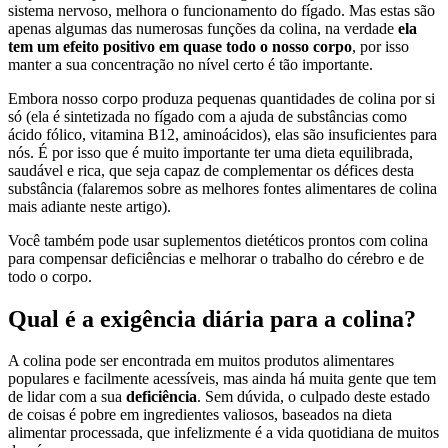
sistema nervoso, melhora o funcionamento do fígado. Mas estas são
apenas algumas das numerosas funções da colina, na verdade
ela
tem um efeito positivo em quase todo o nosso corpo
, por isso
manter a sua concentração no nível certo é tão importante.
Embora nosso corpo produza pequenas quantidades de colina por si
só (ela é sintetizada no fígado com a ajuda de substâncias como
ácido fólico, vitamina B12, aminoácidos), elas são insuficientes para
nós. É por isso que é muito importante ter uma dieta equilibrada,
saudável e rica, que seja capaz de complementar os défices desta
substância (falaremos sobre as melhores fontes alimentares de colina
mais adiante neste artigo).
Você também pode usar suplementos dietéticos prontos com colina
para compensar deficiências e melhorar o trabalho do cérebro e de
todo o corpo.
Qual é a exigência diária para a colina?
A colina pode ser encontrada em muitos produtos alimentares
populares e facilmente acessíveis, mas ainda há muita gente que tem
de lidar com a sua
deficiência
. Sem dúvida, o culpado deste estado
de coisas é pobre em ingredientes valiosos, baseados na dieta
alimentar processada, que infelizmente é a vida quotidiana de muitos