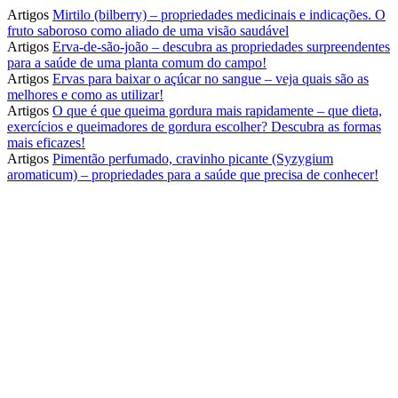
Artigos
Mirtilo (bilberry) – propriedades medicinais e indicações. O
fruto saboroso como aliado de uma visão saudável
Artigos
Erva-de-são-joão – descubra as propriedades surpreendentes
para a saúde de uma planta comum do campo!
Artigos
Ervas para baixar o açúcar no sangue – veja quais são as
melhores e como as utilizar!
Artigos
O que é que queima gordura mais rapidamente – que dieta,
exercícios e queimadores de gordura escolher? Descubra as formas
mais eficazes!
Artigos
Pimentão perfumado, cravinho picante (Syzygium
aromaticum) – propriedades para a saúde que precisa de conhecer!