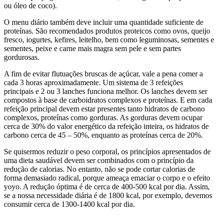
ou óleo de coco).
O menu diário também deve incluir uma quantidade suficiente de
proteínas. São recomendados produtos proteicos como ovos, queijo
fresco, iogurtes, kefires, leitelho, bem como leguminosas, sementes e
sementes, peixe e carne mais magra sem pele e sem partes
gordurosas.
A fim de evitar flutuações bruscas de açúcar, vale a pena comer a
cada 3 horas aproximadamente. Um sistema de 3 refeições
principais e 2 ou 3 lanches funciona melhor. Os lanches devem ser
compostos à base de carboidratos complexos e proteínas. E em cada
refeição principal devem estar presentes tanto hidratos de carbono
complexos, proteínas como gorduras. As gorduras devem ocupar
cerca de 30% do valor energético da refeição inteira, os hidratos de
carbono cerca de 45 – 50%, enquanto as proteínas cerca de 20%.
Se quisermos reduzir o peso corporal, os princípios apresentados de
uma dieta saudável devem ser combinados com o princípio da
redução de calorias. No entanto, não se pode cortar calorias de
forma demasiado radical, porque ameaça emaciar o corpo e o efeito
yoyo. A redução óptima é de cerca de 400-500 kcal por dia. Assim,
se a nossa necessidade diária é de 1800 kcal, por exemplo, devemos
consumir cerca de 1300-1400 kcal por dia.