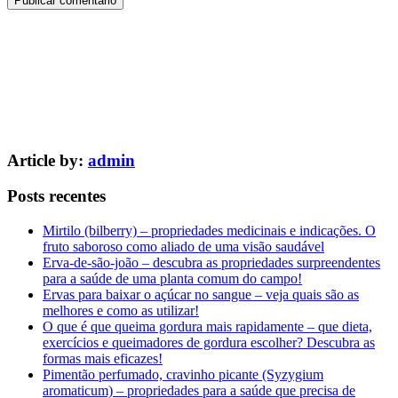
Article by:
admin
Posts recentes
Mirtilo (bilberry) – propriedades medicinais e indicações. O
fruto saboroso como aliado de uma visão saudável
Erva-de-são-joão – descubra as propriedades surpreendentes
para a saúde de uma planta comum do campo!
Ervas para baixar o açúcar no sangue – veja quais são as
melhores e como as utilizar!
O que é que queima gordura mais rapidamente – que dieta,
exercícios e queimadores de gordura escolher? Descubra as
formas mais eficazes!
Pimentão perfumado, cravinho picante (Syzygium
aromaticum) – propriedades para a saúde que precisa de