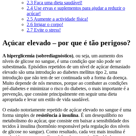
2.3
Faça uma dieta saudável!
2.4
Use ervas e suplementos para ajudar a reduzir o
açúcar!
2.5
Aumente a actividade física!
2.6
Irrigar o corpo!
2.7
Evite o stress!
Açúcar elevado – por que é tão perigoso?
A hiperglicemia (sobrediagnóstico)
, ou seja, um aumento dos
níveis de glicose no sangue, é uma condição que não pode ser
subestimada. Episódios repetidos de um nível de açúcar demasiado
elevado são uma introdução ao diabetes mellitus tipo 2, uma
introdução que não tem de ser continuada sob a forma da doença.
Muito depende de nós mesmos, porque ao combater as condições
pré-diabetes e minimizar o risco do diabetes, o mais importante é a
prevenção, que consiste principalmente em seguir uma dieta
apropriada e levar um estilo de vida saudável.
O estado notoriamente repetido de açúcar elevado no sangue é uma
forma simples de
resistência à insulina
. É um desequilíbrio no
metabolismo do açúcar, que consiste em baixar a sensibilidade dos
tecidos à insulina (hormônio responsável pela regulação dos níveis
de glicose no sangue). Como resultado, cada vez mais insulina é