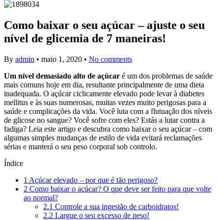
Como baixar o seu açúcar – ajuste o seu
nível de glicemia de 7 maneiras!
By
admin
•
maio 1, 2020
•
No comments
Um nível demasiado alto de açúcar
é um dos problemas de saúde
mais comuns hoje em dia, resultante principalmente de uma dieta
inadequada. O açúcar ciclicamente elevado pode levar à diabetes
mellitus e às suas numerosas, muitas vezes muito perigosas para a
saúde e complicações da vida. Você luta com a flutuação dos níveis
de glicose no sangue? Você sofre com eles? Estás a lutar contra a
fadiga? Leia este artigo e descubra como baixar o seu açúcar – com
algumas simples mudanças de estilo de vida evitará reclamações
sérias e manterá o seu peso corporal sob controlo.
Índice
1
Açúcar elevado – por que é tão perigoso?
2
Como baixar o açúcar? O que deve ser feito para que volte
ao normal?
2.1
Controle a sua ingestão de carboidratos!
2.2
Largue o seu excesso de peso!