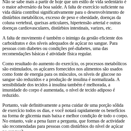
Não se sabe mais a partir de hoje que um estilo de vida sedentário é
o maior adversário da boa saúde. A falta de exercício suficiente na
vida diária contribui significativamente para o desenvolvimento de
distúrbios metabólicos, excesso de peso e obesidade, doenças da
coluna vertebral, queixas articulares, hipertensão arterial e outras
doenças cardiovasculares, distúrbios intestinais, varizes, etc.
A falta de movimento é também o inimigo da gestão eficiente dos
carboidratos e dos níveis adequados de açúcar no sangue. Para
pessoas com diabetes ou condições pré-diabetes, uma das
recomendações básicas é atividade física regular.
Como resultado do aumento do exercício, os processos metabólicos
são estimulados, os açúcares fornecidos nos alimentos são usados
como fonte de energia para os músculos, os níveis de glucose no
sangue são reduzidos e a produção de insulina é normalizada. A
sensibilidade dos tecidos à insulina também é melhorada, a
imunidade do corpo é aumentada, o nível de tecido adiposo é
reduzido.
Portanto, vale definitivamente a pena cuidar de uma porção sólida
de exercício todos os dias, e você notará rapidamente os benefícios
na forma de glicemia mais baixa e melhor condição de todo o corpo.
No entanto, vale a pena fazer a pergunta, que formas de actividade
são recomendadas para pessoas com distúrbios do nível de açúcar