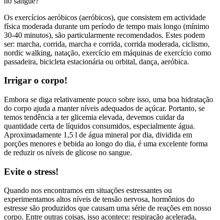
no sangue?
Os exercícios aeróbicos (aeróbicos), que consistem em actividade
física moderada durante um período de tempo mais longo (mínimo
30-40 minutos), são particularmente recomendados. Estes podem
ser: marcha, corrida, marcha e corrida, corrida moderada, ciclismo,
nordic walking, natação, exercício em máquinas de exercício como
passadeira, bicicleta estacionária ou orbital, dança, aeróbica.
Irrigar o corpo!
Embora se diga relativamente pouco sobre isso, uma boa hidratação
do corpo ajuda a manter níveis adequados de açúcar. Portanto, se
temos tendência a ter glicemia elevada, devemos cuidar da
quantidade certa de líquidos consumidos, especialmente água.
Aproximadamente 1,5 l de água mineral por dia, dividida em
porções menores e bebida ao longo do dia, é uma excelente forma
de reduzir os níveis de glicose no sangue.
Evite o stress!
Quando nos encontramos em situações estressantes ou
experimentamos altos níveis de tensão nervosa, hormônios do
estresse são produzidos que causam uma série de reações em nosso
corpo. Entre outras coisas, isso acontece: respiração acelerada,