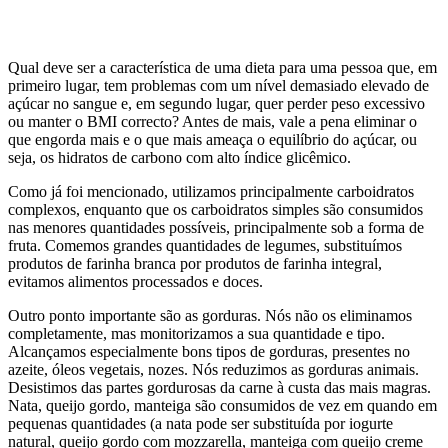
Qual deve ser a característica de uma dieta para uma pessoa que, em
primeiro lugar, tem problemas com um nível demasiado elevado de
açúcar no sangue e, em segundo lugar, quer perder peso excessivo
ou manter o BMI correcto? Antes de mais, vale a pena eliminar o
que engorda mais e o que mais ameaça o equilíbrio do açúcar, ou
seja, os hidratos de carbono com alto índice glicêmico.
Como já foi mencionado, utilizamos principalmente carboidratos
complexos, enquanto que os carboidratos simples são consumidos
nas menores quantidades possíveis, principalmente sob a forma de
fruta. Comemos grandes quantidades de legumes, substituímos
produtos de farinha branca por produtos de farinha integral,
evitamos alimentos processados e doces.
Outro ponto importante são as gorduras. Nós não os eliminamos
completamente, mas monitorizamos a sua quantidade e tipo.
Alcançamos especialmente bons tipos de gorduras, presentes no
azeite, óleos vegetais, nozes. Nós reduzimos as gorduras animais.
Desistimos das partes gordurosas da carne à custa das mais magras.
Nata, queijo gordo, manteiga são consumidos de vez em quando em
pequenas quantidades (a nata pode ser substituída por iogurte
natural, queijo gordo com mozzarella, manteiga com queijo creme