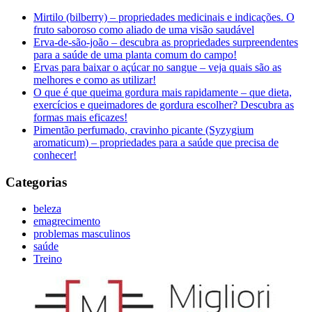
Mirtilo (bilberry) – propriedades medicinais e indicações. O
fruto saboroso como aliado de uma visão saudável
Erva-de-são-joão – descubra as propriedades surpreendentes
para a saúde de uma planta comum do campo!
Ervas para baixar o açúcar no sangue – veja quais são as
melhores e como as utilizar!
O que é que queima gordura mais rapidamente – que dieta,
exercícios e queimadores de gordura escolher? Descubra as
formas mais eficazes!
Pimentão perfumado, cravinho picante (Syzygium
aromaticum) – propriedades para a saúde que precisa de
conhecer!
Categorias
beleza
emagrecimento
problemas masculinos
saúde
Treino