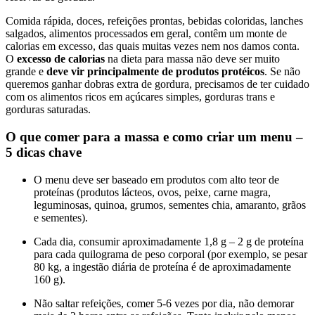
Comida rápida, doces, refeições prontas, bebidas coloridas, lanches
salgados, alimentos processados em geral, contêm um monte de
calorias em excesso, das quais muitas vezes nem nos damos conta.
O
excesso de calorias
na dieta para massa não deve ser muito
grande e
deve vir principalmente de produtos protéicos
. Se não
queremos ganhar dobras extra de gordura, precisamos de ter cuidado
com os alimentos ricos em açúcares simples, gorduras trans e
gorduras saturadas.
O que comer para a massa e como criar um menu –
5 dicas chave
O menu deve ser baseado em produtos com alto teor de
proteínas (produtos lácteos, ovos, peixe, carne magra,
leguminosas, quinoa, grumos, sementes chia, amaranto, grãos
e sementes).
Cada dia, consumir aproximadamente 1,8 g – 2 g de proteína
para cada quilograma de peso corporal (por exemplo, se pesar
80 kg, a ingestão diária de proteína é de aproximadamente
160 g).
Não saltar refeições, comer 5-6 vezes por dia, não demorar