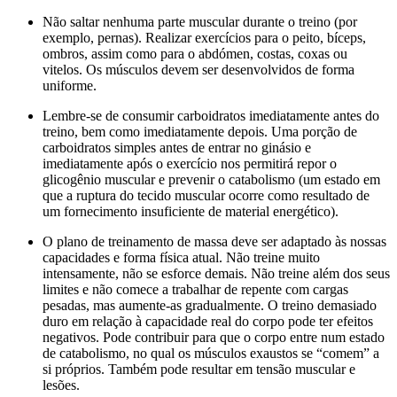
Não saltar nenhuma parte muscular durante o treino (por
exemplo, pernas). Realizar exercícios para o peito, bíceps,
ombros, assim como para o abdómen, costas, coxas ou
vitelos. Os músculos devem ser desenvolvidos de forma
uniforme.
Lembre-se de consumir carboidratos imediatamente antes do
treino, bem como imediatamente depois. Uma porção de
carboidratos simples antes de entrar no ginásio e
imediatamente após o exercício nos permitirá repor o
glicogênio muscular e prevenir o catabolismo (um estado em
que a ruptura do tecido muscular ocorre como resultado de
um fornecimento insuficiente de material energético).
O plano de treinamento de massa deve ser adaptado às nossas
capacidades e forma física atual. Não treine muito
intensamente, não se esforce demais. Não treine além dos seus
limites e não comece a trabalhar de repente com cargas
pesadas, mas aumente-as gradualmente. O treino demasiado
duro em relação à capacidade real do corpo pode ter efeitos
negativos. Pode contribuir para que o corpo entre num estado
de catabolismo, no qual os músculos exaustos se “comem” a
si próprios. Também pode resultar em tensão muscular e
lesões.