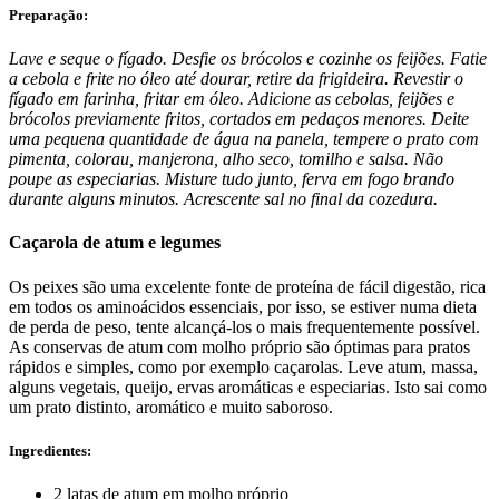
Preparação:
Lave e seque o fígado. Desfie os brócolos e cozinhe os feijões. Fatie
a cebola e frite no óleo até dourar, retire da frigideira. Revestir o
fígado em farinha, fritar em óleo. Adicione as cebolas, feijões e
brócolos previamente fritos, cortados em pedaços menores. Deite
uma pequena quantidade de água na panela, tempere o prato com
pimenta, colorau, manjerona, alho seco, tomilho e salsa. Não
poupe as especiarias. Misture tudo junto, ferva em fogo brando
durante alguns minutos. Acrescente sal no final da cozedura.
Caçarola de atum e legumes
Os peixes são uma excelente fonte de proteína de fácil digestão, rica
em todos os aminoácidos essenciais, por isso, se estiver numa dieta
de perda de peso, tente alcançá-los o mais frequentemente possível.
As conservas de atum com molho próprio são óptimas para pratos
rápidos e simples, como por exemplo caçarolas. Leve atum, massa,
alguns vegetais, queijo, ervas aromáticas e especiarias. Isto sai como
um prato distinto, aromático e muito saboroso.
Ingredientes:
2 latas de atum em molho próprio