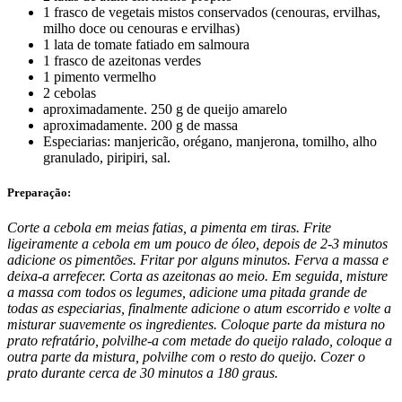
1 frasco de vegetais mistos conservados (cenouras, ervilhas,
milho doce ou cenouras e ervilhas)
1 lata de tomate fatiado em salmoura
1 frasco de azeitonas verdes
1 pimento vermelho
2 cebolas
aproximadamente. 250 g de queijo amarelo
aproximadamente. 200 g de massa
Especiarias: manjericão, orégano, manjerona, tomilho, alho
granulado, piripiri, sal.
Preparação:
Corte a cebola em meias fatias, a pimenta em tiras. Frite
ligeiramente a cebola em um pouco de óleo, depois de 2-3 minutos
adicione os pimentões. Fritar por alguns minutos. Ferva a massa e
deixa-a arrefecer. Corta as azeitonas ao meio. Em seguida, misture
a massa com todos os legumes, adicione uma pitada grande de
todas as especiarias, finalmente adicione o atum escorrido e volte a
misturar suavemente os ingredientes. Coloque parte da mistura no
prato refratário, polvilhe-a com metade do queijo ralado, coloque a
outra parte da mistura, polvilhe com o resto do queijo. Cozer o
prato durante cerca de 30 minutos a 180 graus.