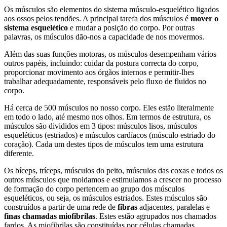
Os músculos são elementos do sistema músculo-esquelético ligados
aos ossos pelos tendões. A principal tarefa dos músculos é
mover o
sistema esquelético
e mudar a posição do corpo. Por outras
palavras, os músculos dão-nos a capacidade de nos movermos.
Além das suas funções motoras, os músculos desempenham vários
outros papéis, incluindo: cuidar da postura correcta do corpo,
proporcionar movimento aos órgãos internos e permitir-lhes
trabalhar adequadamente, responsáveis pelo fluxo de fluidos no
corpo.
Há cerca de 500 músculos no nosso corpo. Eles estão literalmente
em todo o lado, até mesmo nos olhos. Em termos de estrutura, os
músculos são divididos em 3 tipos: músculos lisos, músculos
esqueléticos (estriados) e músculos cardíacos (músculo estriado do
coração). Cada um destes tipos de músculos tem uma estrutura
diferente.
Os bíceps, tríceps, músculos do peito, músculos das coxas e todos os
outros músculos que moldamos e estimulamos a crescer no processo
de formação do corpo pertencem ao grupo dos músculos
esqueléticos, ou seja, os músculos estriados. Estes músculos são
construídos a partir de uma rede de
fibras
adjacentes, paralelas e
finas chamadas miofibrilas
. Estes estão agrupados nos chamados
fardos. As miofibrilas são constituídas por células chamadas