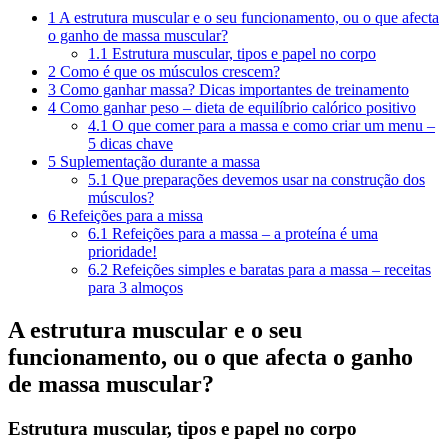
1
A estrutura muscular e o seu funcionamento, ou o que afecta
o ganho de massa muscular?
1.1
Estrutura muscular, tipos e papel no corpo
2
Como é que os músculos crescem?
3
Como ganhar massa? Dicas importantes de treinamento
4
Como ganhar peso – dieta de equilíbrio calórico positivo
4.1
O que comer para a massa e como criar um menu –
5 dicas chave
5
Suplementação durante a massa
5.1
Que preparações devemos usar na construção dos
músculos?
6
Refeições para a missa
6.1
Refeições para a massa – a proteína é uma
prioridade!
6.2
Refeições simples e baratas para a massa – receitas
para 3 almoços
A estrutura muscular e o seu
funcionamento, ou o que afecta o ganho
de massa muscular?
Estrutura muscular, tipos e papel no corpo