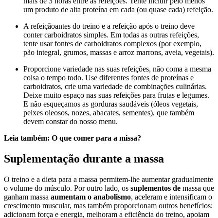
mais de 3 horas entre as refeições. Tente incluir pelo menos
um produto de alta proteína em cada (ou quase cada) refeição.
A refeiçãoantes do treino e a refeição após o treino deve
conter carboidratos simples. Em todas as outras refeições,
tente usar fontes de carboidratos complexos (por exemplo,
pão integral, grumos, massas e arroz marrons, aveia, vegetais).
Proporcione variedade nas suas refeições, não coma a mesma
coisa o tempo todo. Use diferentes fontes de proteínas e
carboidratos, crie uma variedade de combinações culinárias.
Deixe muito espaço nas suas refeições para frutas e legumes.
E não esqueçamos as gorduras saudáveis (óleos vegetais,
peixes oleosos, nozes, abacates, sementes), que também
devem constar do nosso menu.
Leia também: O que comer para a missa?
Suplementação durante a massa
O treino e a dieta para a massa permitem-lhe aumentar gradualmente
o volume do músculo. Por outro lado, os
suplementos de
massa que
ganham massa
aumentam o anabolismo
, aceleram e intensificam o
crescimento muscular, mas também proporcionam outros benefícios:
adicionam força e energia, melhoram a eficiência do treino, apoiam