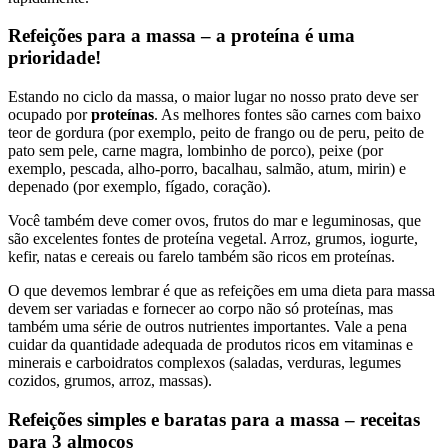
Refeições para a massa – a proteína é uma
prioridade!
Estando no ciclo da massa, o maior lugar no nosso prato deve ser
ocupado por
proteínas
. As melhores fontes são carnes com baixo
teor de gordura (por exemplo, peito de frango ou de peru, peito de
pato sem pele, carne magra, lombinho de porco), peixe (por
exemplo, pescada, alho-porro, bacalhau, salmão, atum, mirin) e
depenado (por exemplo, fígado, coração).
Você também deve comer ovos, frutos do mar e leguminosas, que
são excelentes fontes de proteína vegetal. Arroz, grumos, iogurte,
kefir, natas e cereais ou farelo também são ricos em proteínas.
O que devemos lembrar é que as refeições em uma dieta para massa
devem ser variadas e fornecer ao corpo não só proteínas, mas
também uma série de outros nutrientes importantes. Vale a pena
cuidar da quantidade adequada de produtos ricos em vitaminas e
minerais e carboidratos complexos (saladas, verduras, legumes
cozidos, grumos, arroz, massas).
Refeições simples e baratas para a massa – receitas
para 3 almoços