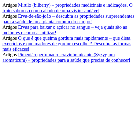
Artigos
Mirtilo (bilberry) – propriedades medicinais e indicações. O
fruto saboroso como aliado de uma visão saudável
Artigos
Erva-de-são-joão – descubra as propriedades surpreendentes
para a saúde de uma planta comum do campo!
Artigos
Ervas para baixar o açúcar no sangue – veja quais são as
melhores e como as utilizar!
Artigos
O que é que queima gordura mais rapidamente – que dieta,
exercícios e queimadores de gordura escolher? Descubra as formas
mais eficazes!
Artigos
Pimentão perfumado, cravinho picante (Syzygium
aromaticum) – propriedades para a saúde que precisa de conhecer!