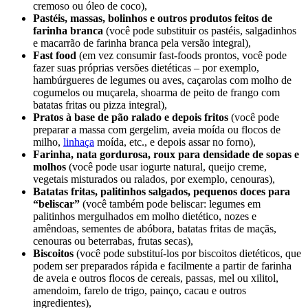
cremoso ou óleo de coco),
Pastéis, massas, bolinhos e outros produtos feitos de
farinha branca
(você pode substituir os pastéis, salgadinhos
e macarrão de farinha branca pela versão integral),
Fast food
(em vez consumir fast-foods prontos, você pode
fazer suas próprias versões dietéticas – por exemplo,
hambúrgueres de legumes ou aves, caçarolas com molho de
cogumelos ou muçarela, shoarma de peito de frango com
batatas fritas ou pizza integral),
Pratos à base de pão ralado e depois fritos
(você pode
preparar a massa com gergelim, aveia moída ou flocos de
milho,
linhaça
moída, etc., e depois assar no forno),
Farinha, nata gordurosa, roux para densidade de sopas e
molhos
(você pode usar iogurte natural, queijo creme,
vegetais misturados ou ralados, por exemplo, cenouras),
Batatas fritas, palitinhos salgados, pequenos doces para
“beliscar”
(você também pode beliscar: legumes em
palitinhos mergulhados em molho dietético, nozes e
amêndoas, sementes de abóbora, batatas fritas de maçãs,
cenouras ou beterrabas, frutas secas),
Biscoitos
(você pode substituí-los por biscoitos dietéticos, que
podem ser preparados rápida e facilmente a partir de farinha
de aveia e outros flocos de cereais, passas, mel ou xilitol,
amendoim, farelo de trigo, painço, cacau e outros
ingredientes),