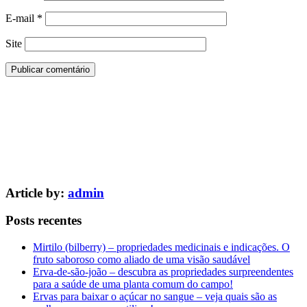
E-mail
*
Site
Article by:
admin
Posts recentes
Mirtilo (bilberry) – propriedades medicinais e indicações. O
fruto saboroso como aliado de uma visão saudável
Erva-de-são-joão – descubra as propriedades surpreendentes
para a saúde de uma planta comum do campo!
Ervas para baixar o açúcar no sangue – veja quais são as