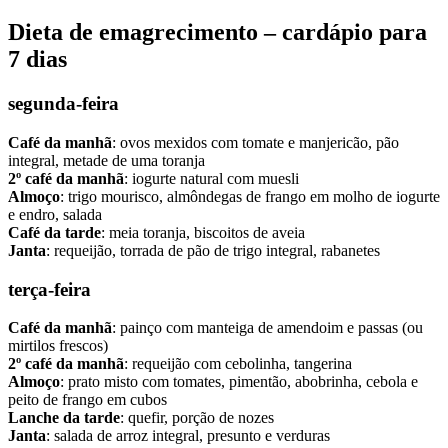
Dieta de emagrecimento – cardápio para
7 dias
segunda-feira
Café da manhã
: ovos mexidos com tomate e manjericão, pão
integral, metade de uma toranja
2º café da manhã
: iogurte natural com muesli
Almoço
: trigo mourisco, almôndegas de frango em molho de iogurte
e endro, salada
Café da tarde
: meia toranja, biscoitos de aveia
Janta
: requeijão, torrada de pão de trigo integral, rabanetes
terça-feira
Café da manhã
: painço com manteiga de amendoim e passas (ou
mirtilos frescos)
2º café da manhã
: requeijão com cebolinha, tangerina
Almoço
: prato misto com tomates, pimentão, abobrinha, cebola e
peito de frango em cubos
Lanche da tarde
: quefir, porção de nozes
Janta
: salada de arroz integral, presunto e verduras