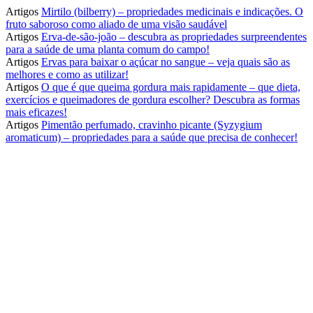
Artigos
Mirtilo (bilberry) – propriedades medicinais e indicações. O
fruto saboroso como aliado de uma visão saudável
Artigos
Erva-de-são-joão – descubra as propriedades surpreendentes
para a saúde de uma planta comum do campo!
Artigos
Ervas para baixar o açúcar no sangue – veja quais são as
melhores e como as utilizar!
Artigos
O que é que queima gordura mais rapidamente – que dieta,
exercícios e queimadores de gordura escolher? Descubra as formas
mais eficazes!
Artigos
Pimentão perfumado, cravinho picante (Syzygium
aromaticum) – propriedades para a saúde que precisa de conhecer!