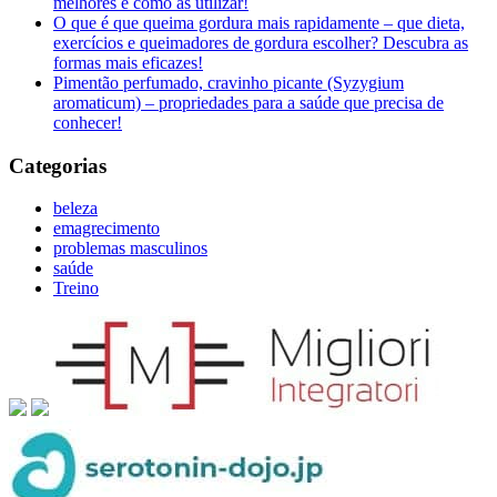
melhores e como as utilizar!
O que é que queima gordura mais rapidamente – que dieta,
exercícios e queimadores de gordura escolher? Descubra as
formas mais eficazes!
Pimentão perfumado, cravinho picante (Syzygium
aromaticum) – propriedades para a saúde que precisa de
conhecer!
Categorias
beleza
emagrecimento
problemas masculinos
saúde
Treino