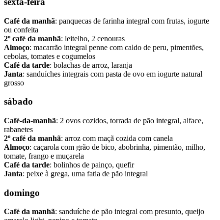
sexta-feira
Café da manhã
: panquecas de farinha integral com frutas, iogurte
ou confeita
2º café da manhã
: leitelho, 2 cenouras
Almoço
: macarrão integral penne com caldo de peru, pimentões,
cebolas, tomates e cogumelos
Café da tarde
: bolachas de arroz, laranja
Janta
: sanduíches integrais com pasta de ovo em iogurte natural
grosso
sábado
Café-da-manhã
: 2 ovos cozidos, torrada de pão integral, alface,
rabanetes
2º café da manhã
: arroz com maçã cozida com canela
Almoço
: caçarola com grão de bico, abobrinha, pimentão, milho,
tomate, frango e muçarela
Café da tarde
: bolinhos de painço, quefir
Janta
: peixe à grega, uma fatia de pão integral
domingo
Café da manhã
: sanduíche de pão integral com presunto, queijo