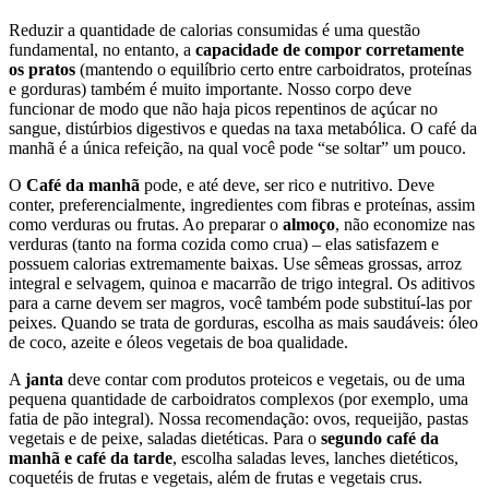
Reduzir a quantidade de calorias consumidas é uma questão
fundamental, no entanto, a
capacidade de compor corretamente
os pratos
(mantendo o equilíbrio certo entre carboidratos, proteínas
e gorduras) também é muito importante. Nosso corpo deve
funcionar de modo que não haja picos repentinos de açúcar no
sangue, distúrbios digestivos e quedas na taxa metabólica. O café da
manhã é a única refeição, na qual você pode “se soltar” um pouco.
O
Café da manhã
pode, e até deve, ser rico e nutritivo. Deve
conter, preferencialmente, ingredientes com fibras e proteínas, assim
como verduras ou frutas. Ao preparar o
almoço
, não economize nas
verduras (tanto na forma cozida como crua) – elas satisfazem e
possuem calorias extremamente baixas. Use sêmeas grossas, arroz
integral e selvagem, quinoa e macarrão de trigo integral. Os aditivos
para a carne devem ser magros, você também pode substituí-las por
peixes. Quando se trata de gorduras, escolha as mais saudáveis: óleo
de coco, azeite e óleos vegetais de boa qualidade.
A
janta
deve contar com produtos proteicos e vegetais, ou de uma
pequena quantidade de carboidratos complexos (por exemplo, uma
fatia de pão integral). Nossa recomendação: ovos, requeijão, pastas
vegetais e de peixe, saladas dietéticas. Para o
segundo café da
manhã e café da tarde
, escolha saladas leves, lanches dietéticos,
coquetéis de frutas e vegetais, além de frutas e vegetais crus.