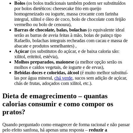
Bolos
(os bolos tradicionais também podem ser substituídos
por bolos dietéticos: cheesecake frio em queijo
homogeneizado ou iogurte, massa crocante com farinha
integral, xilitol e óleo de coco, bolo de chocolate com feijão
vermelho ou bolo de cenoura),
Barras de chocolate, balas, bolachas
(o equivalente ideal
serão as barras de aveia feitas à mão, bolas de painço tipo
Rafaello, bolachas integrais recheadas com cacau e massa de
abacate e produtos semelhantes) ,
Açúcar
(os substitutos do açúcar, e de baixa caloria são:
xilitol, eritritol, estévia),
Molhos preparados, maionese
(a melhor opção serão os
molhos e caldos vegetais, de iogurte e de ervas),
Bebidas doces e coloridas, álcool
(é muito melhor substituí-
las por água mineral,
chá verde
, sucos sem adição de açúcar,
chás de frutas, adoçados com xilitol, etc.).
Dieta de emagrecimento – quantas
calorias consumir e como compor os
pratos?
Quando perguntado como emagrecer de forma racional e não passar
pelo efeito sanfona, há apenas uma resposta –
reduzir a