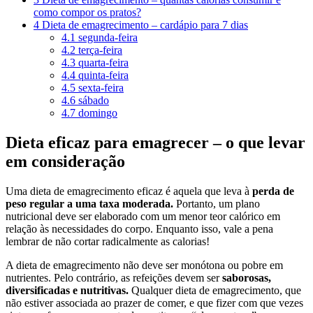
como compor os pratos?
4
Dieta de emagrecimento – cardápio para 7 dias
4.1
segunda-feira
4.2
terça-feira
4.3
quarta-feira
4.4
quinta-feira
4.5
sexta-feira
4.6
sábado
4.7
domingo
Dieta eficaz para emagrecer – o que levar
em consideração
Uma dieta de emagrecimento eficaz é aquela que leva à
perda de
peso regular a uma taxa moderada.
Portanto, um plano
nutricional deve ser elaborado com um menor teor calórico em
relação às necessidades do corpo. Enquanto isso, vale a pena
lembrar de não cortar radicalmente as calorias!
A dieta de emagrecimento não deve ser monótona ou pobre em
nutrientes. Pelo contrário, as refeições devem ser
saborosas,
diversificadas e nutritivas.
Qualquer dieta de emagrecimento, que
não estiver associada ao prazer de comer, e que fizer com que vezes