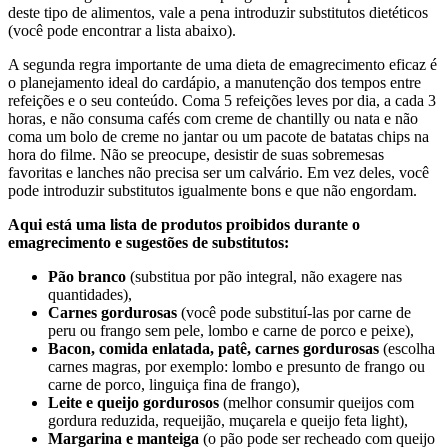
deste tipo de alimentos, vale a pena introduzir substitutos dietéticos
(você pode encontrar a lista abaixo).
A segunda regra importante de uma dieta de emagrecimento eficaz é
o planejamento ideal do cardápio, a manutenção dos tempos entre
refeições e o seu conteúdo. Coma 5 refeições leves por dia, a cada 3
horas, e não consuma cafés com creme de chantilly ou nata e não
coma um bolo de creme no jantar ou um pacote de batatas chips na
hora do filme. Não se preocupe, desistir de suas sobremesas
favoritas e lanches não precisa ser um calvário. Em vez deles, você
pode introduzir substitutos igualmente bons e que não engordam.
Aqui está uma lista de produtos proibidos durante o
emagrecimento e sugestões de substitutos:
Pão branco
(substitua por pão integral, não exagere nas
quantidades),
Carnes gordurosas
(você pode substituí-las por carne de
peru ou frango sem pele, lombo e carne de porco e peixe),
Bacon, comida enlatada, patê, carnes gordurosas
(escolha
carnes magras, por exemplo: lombo e presunto de frango ou
carne de porco, linguiça fina de frango),
Leite e queijo gordurosos
(melhor consumir queijos com
gordura reduzida, requeijão, muçarela e queijo feta light),
Margarina e manteiga
(o pão pode ser recheado com queijo