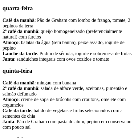
quarta-feira
Café da manhã
: Pão de Graham com lombo de frango, tomate, 2
pepinos da terra
2º café da manhã
: queijo homogeneizado (preferencialmente
natural) com farelos
Almoço
: batatas da água (sem banha), peixe assado, iogurte de
pepino
Lanche da tarde
: Pudim de sêmola, iogurte e sobremesa de frutas
Janta
: sanduíches integrais com ovos cozidos e tomate
quinta-feira
Café da manhã
: mingau com banana
2º café da manhã
: salada de alface verde, azeitonas, pimentão e
salmão defumado
Almoço
: creme de sopa de brócolis com croutons, omelete com
cogumelos
Café da tarde
: batido de vegetais e frutas selecionados com a
sementes de chia
Janta
: Pão de Graham com pasta de atum, pepino em conserva ou
com pouco sal