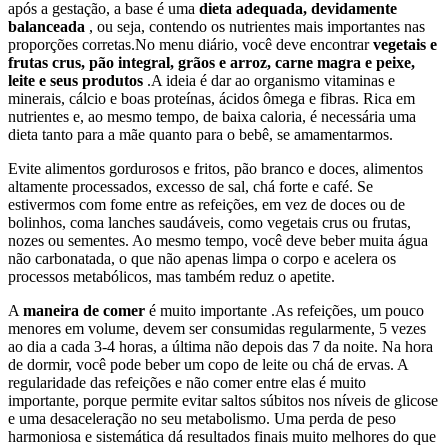
após a gestação, a base é uma
dieta adequada, devidamente
balanceada
, ou seja, contendo os nutrientes mais importantes nas
proporções corretas.No menu diário, você deve encontrar
vegetais e
frutas crus, pão integral, grãos e arroz, carne magra e peixe,
leite e seus produtos
.A ideia é dar ao organismo vitaminas e
minerais, cálcio e boas proteínas, ácidos ômega e fibras. Rica em
nutrientes e, ao mesmo tempo, de baixa caloria, é necessária uma
dieta tanto para a mãe quanto para o bebê, se amamentarmos.
Evite alimentos gordurosos e fritos, pão branco e doces, alimentos
altamente processados, excesso de sal, chá forte e café. Se
estivermos com fome entre as refeições, em vez de doces ou de
bolinhos, coma lanches saudáveis, como vegetais crus ou frutas,
nozes ou sementes. Ao mesmo tempo, você deve beber muita água
não carbonatada, o que não apenas limpa o corpo e acelera os
processos metabólicos, mas também reduz o apetite.
A
maneira de comer
é muito importante .As refeições, um pouco
menores em volume, devem ser consumidas regularmente, 5 vezes
ao dia a cada 3-4 horas, a última não depois das 7 da noite. Na hora
de dormir, você pode beber um copo de leite ou chá de ervas. A
regularidade das refeições e não comer entre elas é muito
importante, porque permite evitar saltos súbitos nos níveis de glicose
e uma desaceleração no seu metabolismo. Uma perda de peso
harmoniosa e sistemática dá resultados finais muito melhores do que