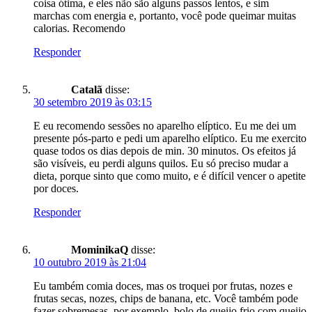
coisa ótima, e eles não são alguns passos lentos, e sim
marchas com energia e, portanto, você pode queimar muitas
calorias. Recomendo
Responder
Catalã
disse:
30 setembro 2019 às 03:15
E eu recomendo sessões no aparelho elíptico. Eu me dei um
presente pós-parto e pedi um aparelho elíptico. Eu me exercito
quase todos os dias depois de min. 30 minutos. Os efeitos já
são visíveis, eu perdi alguns quilos. Eu só preciso mudar a
dieta, porque sinto que como muito, e é difícil vencer o apetite
por doces.
Responder
MominikaQ
disse:
10 outubro 2019 às 21:04
Eu também comia doces, mas os troquei por frutas, nozes e
frutas secas, nozes, chips de banana, etc. Você também pode
fazer sobremesas, por exemplo, bolo de queijo frio com queijo