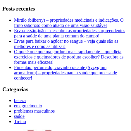
Posts recentes
Mirtilo (bilberry) – propriedades medicinais e indicações. O
fruto saboroso como aliado de uma visão saudável
Erva-de-são-joão – descubra as propriedades surpreendentes
para a saúde de uma planta comum do campo!
Ervas para baixar o açúcar no sangue – veja quais são as
melhores e como as utilizar!
O que é que queima gordura mais rapidamente – que dieta,
exercícios e queimadores de gordura escolher? Descubra as
formas mais eficazes!
Pimentão perfumado, cravinho picante (Syzygium
aromaticum) – propriedades para a saúde que precisa de
conhecer!
Categorias
beleza
emagrecimento
problemas masculinos
saúde
Treino