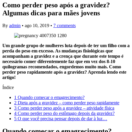
Como perder peso após a gravidez?
Algumas dicas para mães jovens
By
admin
•
ago 10, 2019
•
7 comments
Um grande grupo de mulheres luta depois de ter um filho com a
perda do peso em excesso. As mudanças fisiológicas que
acompanham a gravidez e a crença que durante este tempo é
necessário comer diferentemente faz que em vez dos 8-10
quilogramas recomendados, engordemos muito mais. Como
perder peso rapidamente após a gravidez? Aprenda lendo este
artigo!
Índice
1
Quando começar o emagrecimento?
2
Dieta após a gravidez – como perder peso rapidamente
3
Como perder peso após a gravidez – atividade física
4
Como perder peso do estômago depois da gravidez?
5
O que você precisa pensar depois de dar à luz…
Quando começar o emagrecimento?