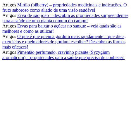
Artigos
Mirtilo (bilberry) – propriedades medicinais e indicações. O
fruto saboroso como aliado de uma visão saudável
Artigos
Erva-de-são-joão – descubra as propriedades surpreendentes
para a saúde de uma planta comum do campo!
Artigos
Ervas para baixar o açúcar no sangue – veja quais são as
melhores e como as utilizar!
Artigos
O que é que queima gordura mais rapidamente – que dieta,
exercícios e queimadores de gordura escolher? Descubra as formas
mais eficazes!
Artigos
Pimentão perfumado, cravinho picante (Syzygium
aromaticum) – propriedades para a saúde que precisa de conhecer!