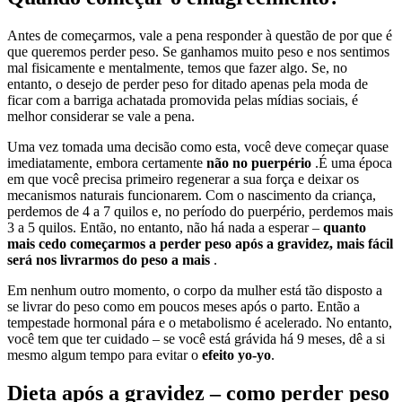
Antes de começarmos, vale a pena responder à questão de por que é
que queremos perder peso. Se ganhamos muito peso e nos sentimos
mal fisicamente e mentalmente, temos que fazer algo. Se, no
entanto, o desejo de perder peso for ditado apenas pela moda de
ficar com a barriga achatada promovida pelas mídias sociais, é
melhor considerar se vale a pena.
Uma vez tomada uma decisão como esta, você deve começar quase
imediatamente, embora certamente
não no puerpério
.É uma época
em que você precisa primeiro regenerar a sua força e deixar os
mecanismos naturais funcionarem. Com o nascimento da criança,
perdemos de 4 a 7 quilos e, no período do puerpério, perdemos mais
3 a 5 quilos. Então, no entanto, não há nada a esperar –
quanto
mais cedo começarmos a perder peso após a gravidez, mais fácil
será nos livrarmos do peso a mais
.
Em nenhum outro momento, o corpo da mulher está tão disposto a
se livrar do peso como em poucos meses após o parto. Então a
tempestade hormonal pára e o metabolismo é acelerado. No entanto,
você tem que ter cuidado – se você está grávida há 9 meses, dê a si
mesmo algum tempo para evitar o
efeito yo-yo
.
Dieta após a gravidez – como perder peso