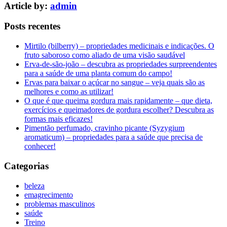
Article by:
admin
Posts recentes
Mirtilo (bilberry) – propriedades medicinais e indicações. O
fruto saboroso como aliado de uma visão saudável
Erva-de-são-joão – descubra as propriedades surpreendentes
para a saúde de uma planta comum do campo!
Ervas para baixar o açúcar no sangue – veja quais são as
melhores e como as utilizar!
O que é que queima gordura mais rapidamente – que dieta,
exercícios e queimadores de gordura escolher? Descubra as
formas mais eficazes!
Pimentão perfumado, cravinho picante (Syzygium
aromaticum) – propriedades para a saúde que precisa de
conhecer!
Categorias
beleza
emagrecimento
problemas masculinos
saúde
Treino