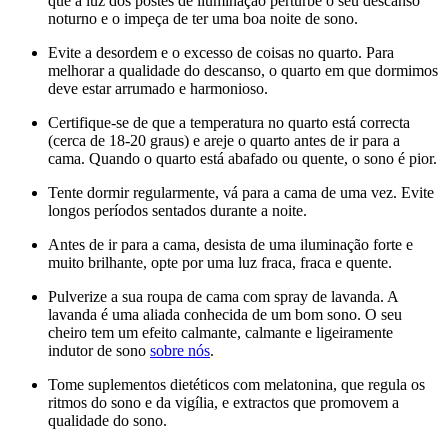
que a luz dos postes de iluminação perturbe o seu descanso
noturno e o impeça de ter uma boa noite de sono.
Evite a desordem e o excesso de coisas no quarto. Para
melhorar a qualidade do descanso, o quarto em que dormimos
deve estar arrumado e harmonioso.
Certifique-se de que a temperatura no quarto está correcta
(cerca de 18-20 graus) e areje o quarto antes de ir para a
cama. Quando o quarto está abafado ou quente, o sono é pior.
Tente dormir regularmente, vá para a cama de uma vez. Evite
longos períodos sentados durante a noite.
Antes de ir para a cama, desista de uma iluminação forte e
muito brilhante, opte por uma luz fraca, fraca e quente.
Pulverize a sua roupa de cama com spray de lavanda. A
lavanda é uma aliada conhecida de um bom sono. O seu
cheiro tem um efeito calmante, calmante e ligeiramente
indutor de sono
sobre nós
.
Tome suplementos dietéticos com melatonina, que regula os
ritmos do sono e da vigília, e extractos que promovem a
qualidade do sono.