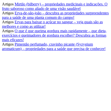
Artigos
Mirtilo (bilberry) – propriedades medicinais e indicações. O
fruto saboroso como aliado de uma visão saudável
Artigos
Erva-de-são-joão – descubra as propriedades surpreendentes
para a saúde de uma planta comum do campo!
Artigos
Ervas para baixar o açúcar no sangue – veja quais são as
melhores e como as utilizar!
Artigos
O que é que queima gordura mais rapidamente – que dieta,
exercícios e queimadores de gordura escolher? Descubra as formas
mais eficazes!
Artigos
Pimentão perfumado, cravinho picante (Syzygium
aromaticum) – propriedades para a saúde que precisa de conhecer!