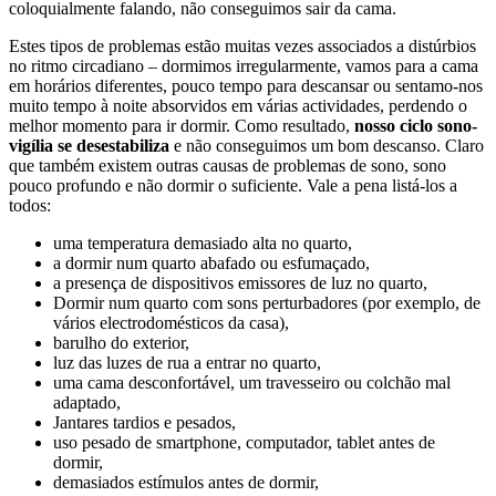
coloquialmente falando, não conseguimos sair da cama.
Estes tipos de problemas estão muitas vezes associados a distúrbios
no ritmo circadiano – dormimos irregularmente, vamos para a cama
em horários diferentes, pouco tempo para descansar ou sentamo-nos
muito tempo à noite absorvidos em várias actividades, perdendo o
melhor momento para ir dormir. Como resultado,
nosso ciclo sono-
vigília se desestabiliza
e não conseguimos um bom descanso. Claro
que também existem outras causas de problemas de sono, sono
pouco profundo e não dormir o suficiente. Vale a pena listá-los a
todos:
uma temperatura demasiado alta no quarto,
a dormir num quarto abafado ou esfumaçado,
a presença de dispositivos emissores de luz no quarto,
Dormir num quarto com sons perturbadores (por exemplo, de
vários electrodomésticos da casa),
barulho do exterior,
luz das luzes de rua a entrar no quarto,
uma cama desconfortável, um travesseiro ou colchão mal
adaptado,
Jantares tardios e pesados,
uso pesado de smartphone, computador, tablet antes de
dormir,
demasiados estímulos antes de dormir,