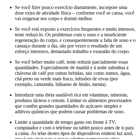
Se você fizer pouco exercício diariamente, incorpore uma
dose extra de atividade física – conforme você se cansa, você
vai oxigenar seu corpo e dormir melhor.
Se você está exposto a exercícios frequentes e muito intensos,
tente reduzi-lo. Os problemas com o sono e a insuficiente
regeneração do corpo, e consequentemente a falta de sono e o
cansaço durante o dia, são por vezes o resultado de um
esforço intensivo, demasiado trabalho e exaustão do corpo.
Se você beber muito café, tente reduzir parcialmente essas
quantidades. Especialmente de manhã e à noite substitua a
chávena de café por outras bebidas, tais como sumos, água,
chá preto ou verde mais fraco, infusões de ervas (por
exemplo, camomila, bálsamo de limão, menta).
Introduzir uma dieta saudável rica em vitaminas, minerais,
produtos lácteos e cereais. Limitar os alimentos processados
que contêm grandes quantidades de açúcares simples e
aditivos químicos que podem causar problemas de sono.
Limite a quantidade de tempo gasto em frente à TV,
computador e com o telefone ou tablet pouco antes de ir para
a cama. As telas destes tipos de dispositivos emitem luz azul,
que é um sinal para o nosso cérebro permanecer ativo.