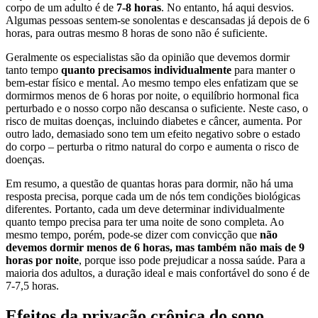
corpo de um adulto é de
7-8 horas
. No entanto, há aqui desvios.
Algumas pessoas sentem-se sonolentas e descansadas já depois de 6
horas, para outras mesmo 8 horas de sono não é suficiente.
Geralmente os especialistas são da opinião que devemos dormir
tanto tempo
quanto precisamos individualmente
para manter o
bem-estar físico e mental. Ao mesmo tempo eles enfatizam que se
dormirmos menos de 6 horas por noite, o equilíbrio hormonal fica
perturbado e o nosso corpo não descansa o suficiente. Neste caso, o
risco de muitas doenças, incluindo diabetes e câncer, aumenta. Por
outro lado, demasiado sono tem um efeito negativo sobre o estado
do corpo – perturba o ritmo natural do corpo e aumenta o risco de
doenças.
Em resumo, a questão de quantas horas para dormir, não há uma
resposta precisa, porque cada um de nós tem condições biológicas
diferentes. Portanto, cada um deve determinar individualmente
quanto tempo precisa para ter uma noite de sono completa. Ao
mesmo tempo, porém, pode-se dizer com convicção que
não
devemos dormir menos de 6 horas, mas também não mais de 9
horas por noite
, porque isso pode prejudicar a nossa saúde. Para a
maioria dos adultos, a duração ideal e mais confortável do sono é de
7-7,5 horas.
Efeitos da privação crônica do sono