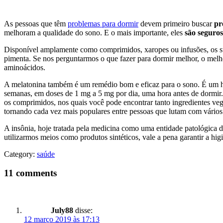
As pessoas que têm
problemas para dormir
devem primeiro buscar
pr
melhoram a qualidade do sono. E o mais importante, eles
são seguro
Disponível amplamente como comprimidos, xaropes ou infusões, os supl
pimenta. Se nos perguntarmos o que fazer para dormir melhor, o melh
aminoácidos.
A melatonina também é um remédio bom e eficaz para o sono. É um hor
semanas, em doses de 1 mg a 5 mg por dia, uma hora antes de dormir.
os comprimidos, nos quais você pode encontrar tanto ingredientes vege
tornando cada vez mais populares entre pessoas que lutam com vários
A insônia, hoje tratada pela medicina como uma entidade patológica di
utilizarmos meios como produtos sintéticos, vale a pena garantir a hi
Category:
saúde
11 comments
July88
disse:
12 março 2019 às 17:13