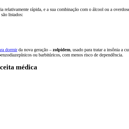
a relativamente rápida, e a sua combinação com o álcool ou a overdose p
 são listados:
ra dormir
da nova geração –
zolpidem
, usado para tratar a insônia a c
 benzodiazepínicos ou barbitúricos, com menos risco de dependência.
ceita médica