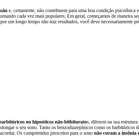
ssão
e, certamente, não contribuem para uma boa condição psicofísica e
tornando cada vez mais populares. Em geral, começamos de maneira segu
o por um longo tempo não traz resultados, você deve necessariamente 
barbitúricos ou hipnóticos não-bitbiturato
s, diferem na sua estrutur
olongar o seu sono. Tanto os benzodiazepínicos como os barbitúricos tê
acordar. Os comprimidos prescritos para o sono
não curam a insônia 