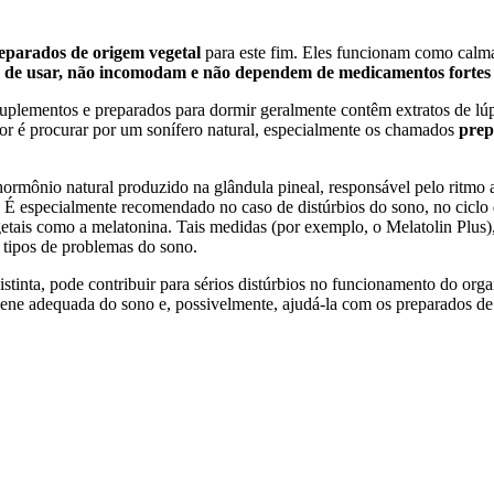
eparados de origem vegetal
para este fim. Eles funcionam como calm
s de usar, não incomodam e não dependem de medicamentos fortes 
ementos e preparados para dormir geralmente contêm extratos de lúpulo
or é procurar por um sonífero natural, especialmente os chamados
prep
mônio natural produzido na glândula pineal, responsável pelo ritmo a
 É especialmente recomendado no caso de distúrbios do sono, no ciclo 
tais como a melatonina. Tais medidas (por exemplo, o Melatolin Plus), d
 tipos de problemas do sono.
stinta, pode contribuir para sérios distúrbios no funcionamento do org
giene adequada do sono e, possivelmente, ajudá-la com os preparados de