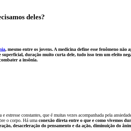
cisamos deles?
nia
, mesmo entre os jovens. A medicina define esse fenômeno não
 superficial, duração muito curta dele, tudo isso tem um efeito ne
combater a insônia.
sa e estresse constantes, que é muitas vezes acompanhada pela ansie
sobre o corpo. Há uma
conexão direta entre o que e como vivemos dur
tração, desaceleração do pensamento e da ação, diminuição do âni