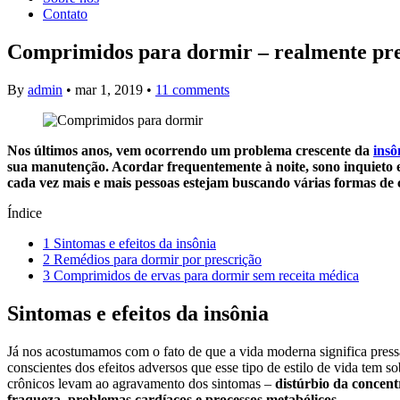
Contato
Comprimidos para dormir – realmente pre
By
admin
•
mar 1, 2019
•
11 comments
Nos últimos anos, vem ocorrendo um problema crescente da
insô
sua manutenção. Acordar frequentemente à noite, sono inquieto e
cada vez mais e mais pessoas estejam buscando várias formas de 
Índice
1
Sintomas e efeitos da insônia
2
Remédios para dormir por prescrição
3
Comprimidos de ervas para dormir sem receita médica
Sintomas e efeitos da insônia
Já nos acostumamos com o fato de que a vida moderna significa pres
conscientes dos efeitos adversos que esse tipo de estilo de vida tem 
crônicos levam ao agravamento dos sintomas –
distúrbio da concen
fraqueza, problemas cardíacos e processos metabólicos.