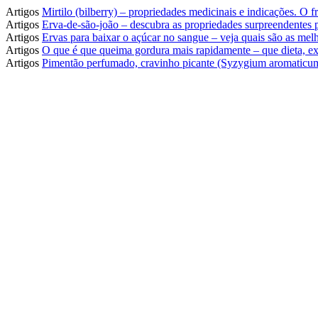
Artigos
Mirtilo (bilberry) – propriedades medicinais e indicações. O
Artigos
Erva-de-são-joão – descubra as propriedades surpreendentes
Artigos
Ervas para baixar o açúcar no sangue – veja quais são as melh
Artigos
O que é que queima gordura mais rapidamente – que dieta, ex
Artigos
Pimentão perfumado, cravinho picante (Syzygium aromaticum)