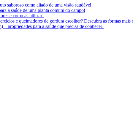
 fruto saboroso como aliado de uma visão saudável
 para a saúde de uma planta comum do campo!
ores e como as utilizar!
ercícios e queimadores de gordura escolher? Descubra as formas mais e
 – propriedades para a saúde que precisa de conhecer!