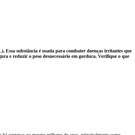
CL). Essa substância é usada para combater doenças irritantes que
ra e reduzir o peso desnecessário em gordura. Verifique o que
ina há centenas ou mesmo milhares de anos, principalmente como