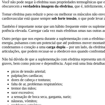
Você não pode negar à efedrina suas propriedades termogênicas que 
obscurecem a
verdadeira imagem da efedrina
, que é, infelizmente,
Tomar efedrina para reduzir o peso ou melhorar os músculos não envo
cardiovascular está quase sempre
sob forte tensão
, o que pode levar 
Também é importante notar que um hábito frequente entre os suplemen
potência elevada. Carregar cada vez mais efedrinas umas nas outras 
Outro perigo que nos espera durante a suplementação com a efedrina é
energia, pulsamos com um potencial que até podemos mover montanhas.
condenamos o coração a uma
carga dupla
– por um lado, da efedrina
articulações, que podem recusar-se a obedecer-nos quando confronta
Não há dúvida de que a suplementação com efedrina representa um risc
graves, bem como psicose e dependência. Aqui está uma lista detalha
picos de tensão arterial;
palpitações cardíacas;
dores de cabeça e tonturas;
falta de ar, problemas respiratórios;
tremor das mãos;
suor excessivo;
a sensação de boca seca, garganta, nariz;
náuseas, vómitos;