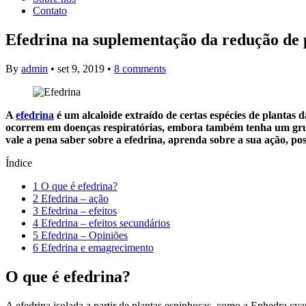
Contato
Efedrina na suplementação da redução de 
By
admin
•
set 9, 2019
•
8 comments
A
efedrina
é um alcaloide extraído de certas espécies de plantas 
ocorrem em doenças respiratórias, embora também tenha um grupo
vale a pena saber sobre a efedrina, aprenda sobre a sua ação, poss
Índice
1
O que é efedrina?
2
Efedrina – ação
3
Efedrina – efeitos
4
Efedrina – efeitos secundários
5
Efedrina – Opiniões
6
Efedrina e emagrecimento
O que é efedrina?
A efedrina isolada a partir de plantas espinhosas, como a Ephedra c