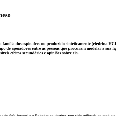
peso
da família dos espinafres ou produzido sinteticamente (efedrina H
 de apoiadores entre as pessoas que procuram modelar a sua figu
íveis efeitos secundários e opiniões sobre ela.
yanosis (Ma-huang) e a Ephedra equisetina, tem sido utilizada na medic