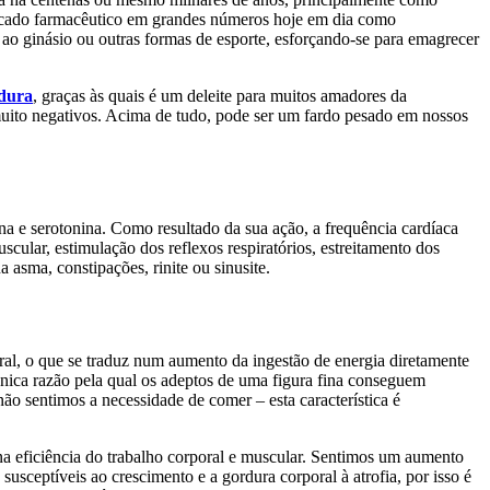
rcado farmacêutico em grandes números hoje em dia como
vão ao ginásio ou outras formas de esporte, esforçando-se para emagrecer
dura
, graças às quais é um deleite para muitos amadores da
 muito negativos. Acima de tudo, pode ser um fardo pesado em nossos
ina e serotonina. Como resultado da sua ação, a frequência cardíaca
ular, estimulação dos reflexos respiratórios, estreitamento dos
 asma, constipações, rinite ou sinusite.
ral, o que se traduz num aumento da ingestão de energia diretamente
única razão pela qual os adeptos de uma figura fina conseguem
ão sentimos a necessidade de comer – esta característica é
na eficiência do trabalho corporal e muscular. Sentimos um aumento
sceptíveis ao crescimento e a gordura corporal à atrofia, por isso é