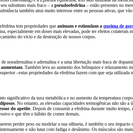
e seu substituto mais fraco – a
pseudoefedrina
– estão presentes no me
ta substância também atrai muito interesse entre as pessoas ativas, que 
a efedrina tem propriedades que
animam e estimulam a
queima de gor
ina, especialmente em doses mais elevadas, pode ter efeitos colaterais
caminho do vício e da destruição de nossos corpos.
ão de noradrenalina e adrenalina e a uma libertação mais fraca de dopam
se aumentam
. Também leva ao aumento dos brônquios e relaxamento musc
uperior –estas propriedades da efedrina fazem com que seja utilizada na
to significativo da taxa metabólica e no aumento da temperatura corpo
diposos
. No entanto, as elevadas capacidades termogênicas não são a 
essor do apetite
. Depois de consumir a efedrina durante muito tempo, n
essivo e que têm o hábito de comer demais.
querem perder peso ou modelar a sua silhueta, é também o seu impacto 
intensamente e não lutar com fadiga e desânimo. Os músculos são mais su