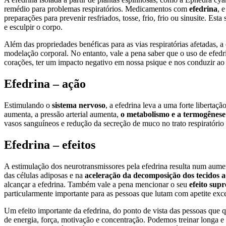
remédio para problemas respiratórios. Medicamentos com
efedrina
, 
preparações para prevenir resfriados, tosse, frio, frio ou sinusite. Es
e esculpir o corpo.
Além das propriedades benéficas para as vias respiratórias afetadas, 
modelação corporal. No entanto, vale a pena saber que o uso de efedr
corações, ter um impacto negativo em nossa psique e nos conduzir ao 
Efedrina – ação
Estimulando o
sistema nervoso
, a efedrina leva a uma forte libertaç
aumenta, a pressão arterial aumenta,
o metabolismo e a termogêne
vasos sanguíneos e redução da secreção de muco no trato respiratório s
Efedrina – efeitos
A estimulação dos neurotransmissores pela efedrina resulta num aumen
das células adiposas e na
aceleração da decomposição dos tecidos a
alcançar a efedrina. Também vale a pena mencionar o seu
efeito supr
particularmente importante para as pessoas que lutam com apetite exc
Um efeito importante da efedrina, do ponto de vista das pessoas que 
de energia, força, motivação e concentração. Podemos treinar longa e 