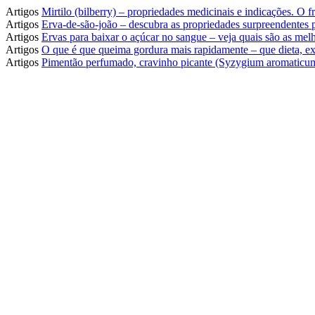
Artigos
Mirtilo (bilberry) – propriedades medicinais e indicações. O
Artigos
Erva-de-são-joão – descubra as propriedades surpreendentes
Artigos
Ervas para baixar o açúcar no sangue – veja quais são as melh
Artigos
O que é que queima gordura mais rapidamente – que dieta, ex
Artigos
Pimentão perfumado, cravinho picante (Syzygium aromaticum)