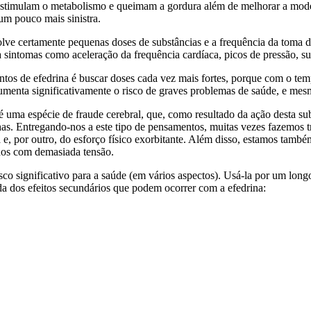
estimulam o metabolismo e queimam a gordura além de melhorar a mode
 um pouco mais sinistra.
lve certamente pequenas doses de substâncias e a frequência da toma d
a sintomas como aceleração da frequência cardíaca, picos de pressão, suor
tos de efedrina é buscar doses cada vez mais fortes, porque com o te
aumenta significativamente o risco de graves problemas de saúde, e me
 uma espécie de fraude cerebral, que, como resultado da ação desta su
 Entregando-nos a este tipo de pensamentos, muitas vezes fazemos tre
 e, por outro, do esforço físico exorbitante. Além disso, estamos tamb
dos com demasiada tensão.
o significativo para a saúde (em vários aspectos). Usá-la por um long
da dos efeitos secundários que podem ocorrer com a efedrina: