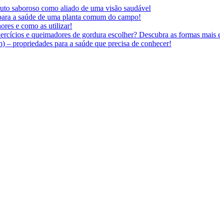
 fruto saboroso como aliado de uma visão saudável
 para a saúde de uma planta comum do campo!
ores e como as utilizar!
ercícios e queimadores de gordura escolher? Descubra as formas mais e
 – propriedades para a saúde que precisa de conhecer!