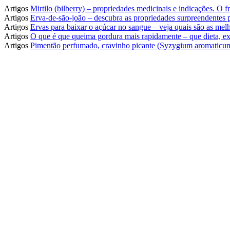
Artigos
Mirtilo (bilberry) – propriedades medicinais e indicações. O
Artigos
Erva-de-são-joão – descubra as propriedades surpreendentes
Artigos
Ervas para baixar o açúcar no sangue – veja quais são as melh
Artigos
O que é que queima gordura mais rapidamente – que dieta, ex
Artigos
Pimentão perfumado, cravinho picante (Syzygium aromaticum)