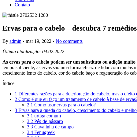
Contato
Ervas para o cabelo – descubra 7 remédios
By
admin
•
mar 19, 2022
•
No comments
Última atualização: 04.02.2022
As ervas para o cabelo podem ser um substituto ou adição muito 
tempo suficiente, as ervas são uma forma eficaz de lidar com muitas im
crescimento lento do cabelo, cor do cabelo baço e regeneração do cab
Índice
1
Diferentes razões para a deterioração do cabelo, mas o efeit
2
Como é que eu faço um tratamento de cabelo à base de ervas
2.1
Como usar ervas para o cabelo?
3
Ervas para a queda do cabelo, crescimento do cabelo e melhor
3.1
urtiga comum
3.2
Pés-de-pássaro
3.3
Cavalinha de campo
3.4
Fenugreek