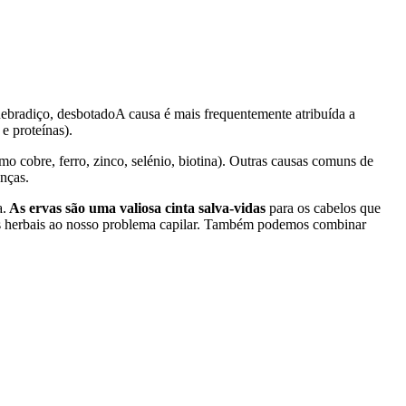
 quebradiço, desbotadoA causa é mais frequentemente atribuída a
e proteínas).
 cobre, ferro, zinco, selénio, biotina). Outras causas comuns de
enças.
a.
As ervas são uma valiosa cinta salva-vidas
para os cabelos que
sos herbais ao nosso problema capilar. Também podemos combinar