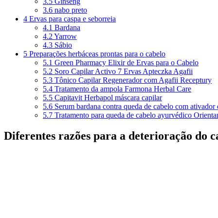
3.5
Ginseng
3.6
nabo preto
4
Ervas para caspa e seborreia
4.1
Bardana
4.2
Yarrow
4.3
Sábio
5
Preparações herbáceas prontas para o cabelo
5.1
Green Pharmacy Elixir de Ervas para o Cabelo
5.2
Soro Capilar Activo 7 Ervas Apteczka Agafii
5.3
Tônico Capilar Regenerador com Agafii Receptury
5.4
Tratamento da ampola Farmona Herbal Care
5.5
Capitavit Herbapol máscara capilar
5.6
Serum bardana contra queda de cabelo com ativador 
5.7
Tratamento para queda de cabelo ayurvédico Orienta
Diferentes razões para a deterioração do 