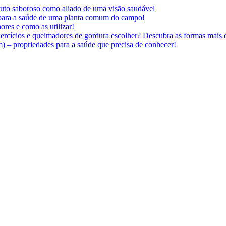
 fruto saboroso como aliado de uma visão saudável
 para a saúde de uma planta comum do campo!
ores e como as utilizar!
ercícios e queimadores de gordura escolher? Descubra as formas mais e
 – propriedades para a saúde que precisa de conhecer!