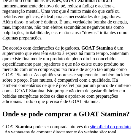
De acordo com muitas revisões,
GOAT Stamina
coloca-o
momentaneamente de novo de pé, reduz a fadiga e acelera a
regeneração mental. Uma vez que é muito mais do que café ou
bebidas energéticas, é ideal para as necessidades dos jogadores.
Além disso, o sabor é óptimo. É uma verdadeira bomba de energia,
mas, importante, não tem efeitos secundários negativos tais como
palpitações, irritabilidade, etc. e não causa “downs” irritantes como
algumas preparações.
De acordo com declarações de jogadores,
GOAT Stamina
é um
suplemento que eles têm estado à espera há muito tempo. Salientam
que existe finalmente um produto de pleno direito concebido
especificamente para jogadores e que não existe outro produto no
mercado com uma composição tão rica e de acção tão ampla como
GOAT Stamina. As opiniões sobre este suplemento também incidem
sobre o preço. Para muitos, é compatível com a qualidade. Há
também comentários de que é possível poupar um pouco de dinheiro
com a GOAT Stamina. Isto porque não tem de gastar dinheiro em
bebidas energéticas todos os dias e apoiar-se com preparações
adicionais. Tudo o que precisa é de GOAT Stamina.
Onde se pode comprar a GOAT Stamina?
GOAT
Stamina
pode ser comprada através do
site oficial do produto
. As vantagens de comprar directamente do website são: total