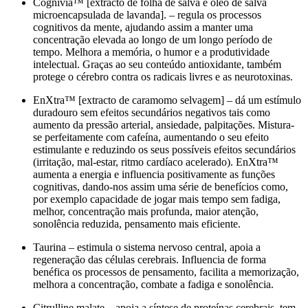
Cognivia™ [extracto de folha de salva e óleo de salva
microencapsulada de lavanda]. – regula os processos
cognitivos da mente, ajudando assim a manter uma
concentração elevada ao longo de um longo período de
tempo. Melhora a memória, o humor e a produtividade
intelectual. Graças ao seu conteúdo antioxidante, também
protege o cérebro contra os radicais livres e as neurotoxinas.
EnXtra™ [extracto de caramomo selvagem] – dá um estímulo
duradouro sem efeitos secundários negativos tais como
aumento da pressão arterial, ansiedade, palpitações. Mistura-
se perfeitamente com cafeína, aumentando o seu efeito
estimulante e reduzindo os seus possíveis efeitos secundários
(irritação, mal-estar, ritmo cardíaco acelerado). EnXtra™
aumenta a energia e influencia positivamente as funções
cognitivas, dando-nos assim uma série de benefícios como,
por exemplo capacidade de jogar mais tempo sem fadiga,
melhor, concentração mais profunda, maior atenção,
sonolência reduzida, pensamento mais eficiente.
Taurina – estimula o sistema nervoso central, apoia a
regeneração das células cerebrais. Influencia de forma
benéfica os processos de pensamento, facilita a memorização,
melhora a concentração, combate a fadiga e sonolência.
Citrulline malate – apoia a síntese de proteínas cerebrais, tem