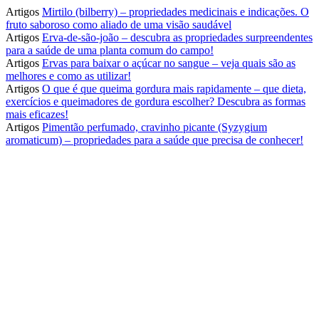
Artigos
Mirtilo (bilberry) – propriedades medicinais e indicações. O
fruto saboroso como aliado de uma visão saudável
Artigos
Erva-de-são-joão – descubra as propriedades surpreendentes
para a saúde de uma planta comum do campo!
Artigos
Ervas para baixar o açúcar no sangue – veja quais são as
melhores e como as utilizar!
Artigos
O que é que queima gordura mais rapidamente – que dieta,
exercícios e queimadores de gordura escolher? Descubra as formas
mais eficazes!
Artigos
Pimentão perfumado, cravinho picante (Syzygium
aromaticum) – propriedades para a saúde que precisa de conhecer!