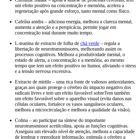
um efeito positivo na concentração e memória, acelera a
regeneração após grande esforço, tanto mental como físico.
Cafeína anidra – adiciona energia, melhora a clareza mental,
aumenta a atenção e a perspicácia, permite jogar em
concentração total durante muito tempo.
L-teanina de extracto de folha de
chá verde
– regula a
libertação de neurotransmissores, melhorando assim os
processos cognitivos. Melhora a produtividade mental, o
estado de alerta, a concentração e a memória, ao mesmo
tempo que tem um efeito positivo no humor, aliviando o stress
e a tensão nervosa excessiva.
Extracto de mirtilo – uma rica fonte de valiosos antioxidantes,
graças aos quais protege o cérebro do impacto negativo dos
radicais livres e tem um efeito favorável sobreTem também
um efeito favorável sobre o aparelho visual (evita danos nas
células oculares, fortalece os vasos sanguíneos oculares,
melhora a microcirculação e melhora a qualidade da visão).
Colina – ao participar na síntese do importante
neurotransmissor acetilcolina, apoia as funções cognitivas.
Assegura um elevado nível de atenção, melhora a capacidade
de lembrar e reproduzir informação, estimula o cérebro a