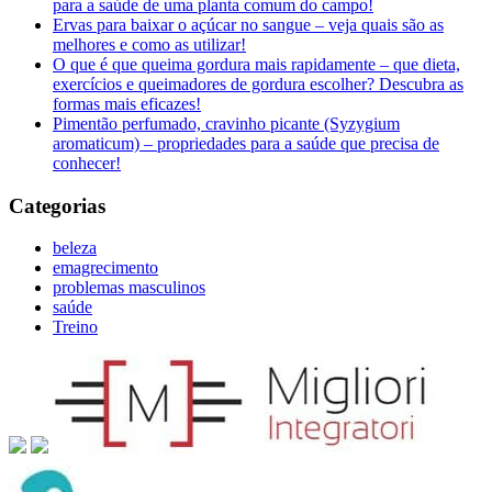
para a saúde de uma planta comum do campo!
Ervas para baixar o açúcar no sangue – veja quais são as
melhores e como as utilizar!
O que é que queima gordura mais rapidamente – que dieta,
exercícios e queimadores de gordura escolher? Descubra as
formas mais eficazes!
Pimentão perfumado, cravinho picante (Syzygium
aromaticum) – propriedades para a saúde que precisa de
conhecer!
Categorias
beleza
emagrecimento
problemas masculinos
saúde
Treino