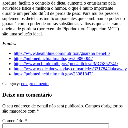
gordura, facilita o controlo da dieta, aumenta o entusiasmo pela
actividade física e melhora o humor, o que é muito importante
durante um período difícil de perda de peso. Para muitas pessoas,
suplementos dietéticos multicomponentes que combinam o poder do
guaraná com o poder de outras substâncias valiosas que aceleram a
queima de gordura (por exemplo Piperinox ou Cappucino MCT)
são uma solução ideal.
Fontes:
https://www.healthline.com/nutrition/guarana-benefits
https://pubmed.ncbi.nlm.nih.gov/25880065/
https://www.ncbi.nlm.nih.gov/pmc/articles/PMC5852741/
https://www.medicalnewstoday.com/articles/321784#takeaway
https://pubmed.ncbi.nlm.nih.gov/23981847/
Category:
emagrecimento
Deixe um comentário
O seu endereço de e-mail não será publicado.
Campos obrigatórios
são marcados com
*
Comentário
*