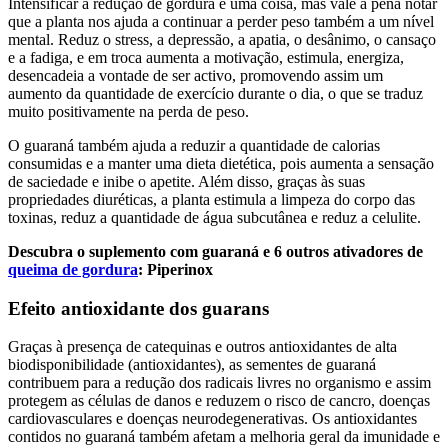
Intensificar a redução de gordura é uma coisa, mas vale a pena notar
que a planta nos ajuda a continuar a perder peso também a um nível
mental. Reduz o stress, a depressão, a apatia, o desânimo, o cansaço
e a fadiga, e em troca aumenta a motivação, estimula, energiza,
desencadeia a vontade de ser activo, promovendo assim um
aumento da quantidade de exercício durante o dia, o que se traduz
muito positivamente na perda de peso.
O guaraná também ajuda a reduzir a quantidade de calorias
consumidas e a manter uma dieta dietética, pois aumenta a sensação
de saciedade e inibe o apetite. Além disso, graças às suas
propriedades diuréticas, a planta estimula a limpeza do corpo das
toxinas, reduz a quantidade de água subcutânea e reduz a celulite.
Descubra o suplemento com guaraná e 6 outros ativadores de
queima de gordura
: Piperinox
Efeito antioxidante dos guarans
Graças à presença de catequinas e outros antioxidantes de alta
biodisponibilidade (antioxidantes), as sementes de guaraná
contribuem para a redução dos radicais livres no organismo e assim
protegem as células de danos e reduzem o risco de cancro, doenças
cardiovasculares e doenças neurodegenerativas. Os antioxidantes
contidos no guaraná também afetam a melhoria geral da imunidade e