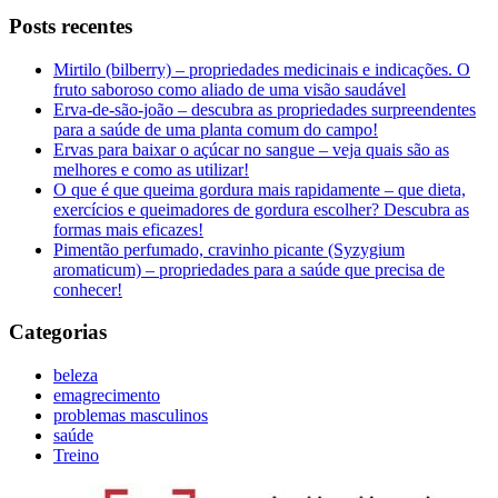
Posts recentes
Mirtilo (bilberry) – propriedades medicinais e indicações. O
fruto saboroso como aliado de uma visão saudável
Erva-de-são-joão – descubra as propriedades surpreendentes
para a saúde de uma planta comum do campo!
Ervas para baixar o açúcar no sangue – veja quais são as
melhores e como as utilizar!
O que é que queima gordura mais rapidamente – que dieta,
exercícios e queimadores de gordura escolher? Descubra as
formas mais eficazes!
Pimentão perfumado, cravinho picante (Syzygium
aromaticum) – propriedades para a saúde que precisa de
conhecer!
Categorias
beleza
emagrecimento
problemas masculinos
saúde
Treino