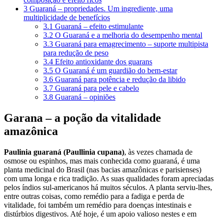
3
Guaraná – propriedades. Um ingrediente, uma
multiplicidade de benefícios
3.1
Guaraná – efeito estimulante
3.2
O Guaraná e a melhoria do desempenho mental
3.3
Guaraná para emagrecimento – suporte multipista
para redução de peso
3.4
Efeito antioxidante dos guarans
3.5
O Guaraná é um guardião do bem-estar
3.6
Guaraná para potência e redução da libido
3.7
Guaraná para pele e cabelo
3.8
Guaraná – opiniões
Garana – a poção da vitalidade
amazônica
Paulinia guaraná (Paullinia cupana)
, às vezes chamada de
osmose ou espinhos, mas mais conhecida como guaraná, é uma
planta medicinal do Brasil (nas bacias amazônicas e parisienses)
com uma longa e rica tradição. As suas qualidades foram apreciadas
pelos índios sul-americanos há muitos séculos. A planta serviu-lhes,
entre outras coisas, como remédio para a fadiga e perda de
vitalidade, foi também um remédio para doenças intestinais e
distúrbios digestivos. Até hoje, é um apoio valioso nestes e em