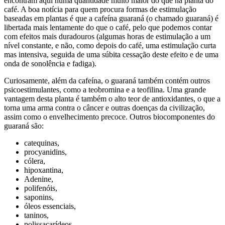
encontram aqui numa quantidade muito maior do que na planta do
café. A boa notícia para quem procura formas de estimulação
baseadas em plantas é que a cafeína guaraná (o chamado guaraná) é
libertada mais lentamente do que o café, pelo que podemos contar
com efeitos mais duradouros (algumas horas de estimulação a um
nível constante, e não, como depois do café, uma estimulação curta
mas intensiva, seguida de uma súbita cessação deste efeito e de uma
onda de sonolência e fadiga).
Curiosamente, além da cafeína, o guaraná também contém outros
psicoestimulantes, como a teobromina e a teofilina. Uma grande
vantagem desta planta é também o alto teor de antioxidantes, o que a
torna uma arma contra o câncer e outras doenças da civilização,
assim como o envelhecimento precoce. Outros biocomponentes do
guaraná são:
catequinas,
procyanidins,
cólera,
hipoxantina,
Adenine,
polifenóis,
saponins,
óleos essenciais,
taninos,
polissacarídeos,