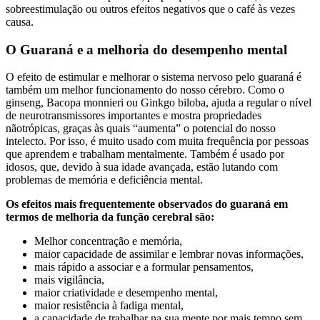
sobreestimulação ou outros efeitos negativos que o café às vezes
causa.
O Guaraná e a melhoria do desempenho mental
O efeito de estimular e melhorar o sistema nervoso pelo guaraná é
também um melhor funcionamento do nosso cérebro. Como o
ginseng, Bacopa monnieri ou Ginkgo biloba, ajuda a regular o nível
de neurotransmissores importantes e mostra propriedades
nãotrópicas, graças às quais “aumenta” o potencial do nosso
intelecto. Por isso, é muito usado com muita frequência por pessoas
que aprendem e trabalham mentalmente. Também é usado por
idosos, que, devido à sua idade avançada, estão lutando com
problemas de memória e deficiência mental.
Os efeitos mais frequentemente observados do guaraná em
termos de melhoria da função cerebral são:
Melhor concentração e memória,
maior capacidade de assimilar e lembrar novas informações,
mais rápido a associar e a formular pensamentos,
mais vigilância,
maior criatividade e desempenho mental,
maior resistência à fadiga mental,
a capacidade de trabalhar na sua mente por mais tempo sem