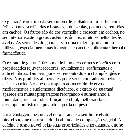
O guaraná
é
um arbusto sempre-verde, deitado ou trepador, com
folhas pares, serrilhadas e brancas, minúsculas, pequenas, reunidas
em cachos. Os frutos são de cor vermelha e crescem em cachos, no
seu interior existem grãos castanhos únicos, muito semelhantes às
avelãs. As sementes de guaraná são uma matéria-prima muito
utilizada, especialmente nas indústrias cosmética, alimentar, herbal e
farmacêutica.
O extrato de guaraná faz parte de inúmeros cremes e loções com
propriedades rejuvenescedoras, revitalizantes, reafirmantes e
anticelulíticas. Também pode ser encontrado em champôs, géis e
óleos. Nos produtos alimentares pode ser encontrado em bebidas,
chás e snacks. No que diz respeito ao mercado de ervas,
medicamentos e suplementos dietéticos, o extrato de guaraná
aparece em muitas preparações reforçando e aumentando a
imunidade, melhorando a função cerebral, melhorando o
desempenho físico e apoiando a perda de peso.
Uma vantagem inestimável do guaraná é o seu
forte efeito
bioactivo
, que é o resultado da abundante composição vegetal. A
cafeína é responsável pelas suas propriedades energizantes, que se