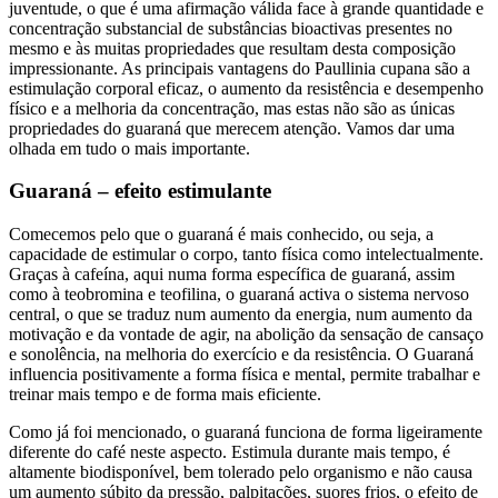
juventude, o que é uma afirmação válida face à grande quantidade e
concentração substancial de substâncias bioactivas presentes no
mesmo e às muitas propriedades que resultam desta composição
impressionante. As principais vantagens do Paullinia cupana são a
estimulação corporal eficaz, o aumento da resistência e desempenho
físico e a melhoria da concentração, mas estas não são as únicas
propriedades do guaraná que merecem atenção. Vamos dar uma
olhada em tudo o mais importante.
Guaraná – efeito estimulante
Comecemos pelo que o guaraná é mais conhecido, ou seja, a
capacidade de estimular o corpo, tanto física como intelectualmente.
Graças à cafeína, aqui numa forma específica de guaraná, assim
como à teobromina e teofilina, o guaraná activa o sistema nervoso
central, o que se traduz num aumento da energia, num aumento da
motivação e da vontade de agir, na abolição da sensação de cansaço
e sonolência, na melhoria do exercício e da resistência. O Guaraná
influencia positivamente a forma física e mental, permite trabalhar e
treinar mais tempo e de forma mais eficiente.
Como já foi mencionado, o guaraná funciona de forma ligeiramente
diferente do café neste aspecto. Estimula durante mais tempo, é
altamente biodisponível, bem tolerado pelo organismo e não causa
um aumento súbito da pressão, palpitações, suores frios, o efeito de