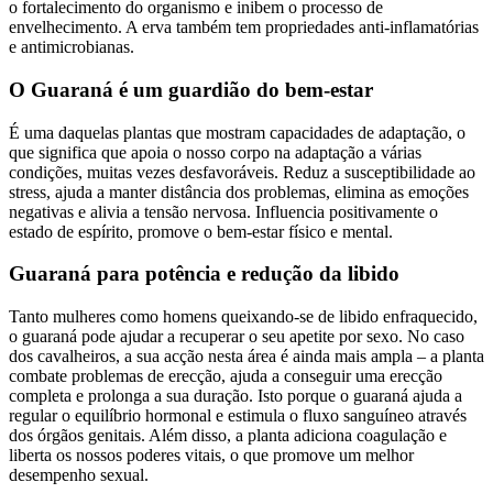
o fortalecimento do organismo e inibem o processo de
envelhecimento. A erva também tem propriedades anti-inflamatórias
e antimicrobianas.
O Guaraná é um guardião do bem-estar
É uma daquelas plantas que mostram capacidades de adaptação, o
que significa que apoia o nosso corpo na adaptação a várias
condições, muitas vezes desfavoráveis. Reduz a susceptibilidade ao
stress, ajuda a manter distância dos problemas, elimina as emoções
negativas e alivia a tensão nervosa. Influencia positivamente o
estado de espírito, promove o bem-estar físico e mental.
Guaraná para potência e redução da libido
Tanto mulheres como homens queixando-se de libido enfraquecido,
o guaraná pode ajudar a recuperar o seu apetite por sexo. No caso
dos cavalheiros, a sua acção nesta área é ainda mais ampla – a planta
combate problemas de erecção, ajuda a conseguir uma erecção
completa e prolonga a sua duração. Isto porque o guaraná ajuda a
regular o equilíbrio hormonal e estimula o fluxo sanguíneo através
dos órgãos genitais. Além disso, a planta adiciona coagulação e
liberta os nossos poderes vitais, o que promove um melhor
desempenho sexual.