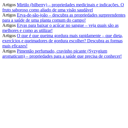
Artigos
Mirtilo (bilberry) – propriedades medicinais e indicações. O
fruto saboroso como aliado de uma visão saudável
Artigos
Erva-de-são-joão – descubra as propriedades surpreendentes
para a saúde de uma planta comum do campo!
Artigos
Ervas para baixar o açúcar no sangue – veja quais são as
melhores e como as utilizar!
Artigos
O que é que queima gordura mais rapidamente – que dieta,
exercícios e queimadores de gordura escolher? Descubra as formas
mais eficazes!
Artigos
Pimentão perfumado, cravinho picante (Syzygium
aromaticum) – propriedades para a saúde que precisa de conhecer!