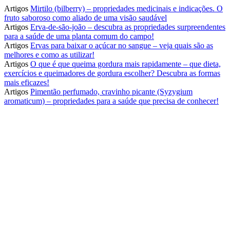
Artigos
Mirtilo (bilberry) – propriedades medicinais e indicações. O
fruto saboroso como aliado de uma visão saudável
Artigos
Erva-de-são-joão – descubra as propriedades surpreendentes
para a saúde de uma planta comum do campo!
Artigos
Ervas para baixar o açúcar no sangue – veja quais são as
melhores e como as utilizar!
Artigos
O que é que queima gordura mais rapidamente – que dieta,
exercícios e queimadores de gordura escolher? Descubra as formas
mais eficazes!
Artigos
Pimentão perfumado, cravinho picante (Syzygium
aromaticum) – propriedades para a saúde que precisa de conhecer!