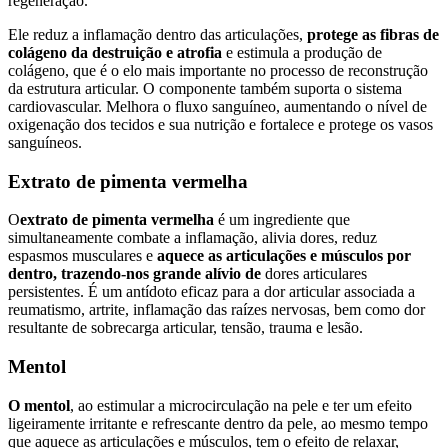
regeneração.
Ele reduz a inflamação dentro das articulações,
protege as fibras de
colágeno da destruição e atrofia
e estimula a produção de
colágeno, que é o elo mais importante no processo de reconstrução
da estrutura articular. O componente também suporta o sistema
cardiovascular. Melhora o fluxo sanguíneo, aumentando o nível de
oxigenação dos tecidos e sua nutrição e fortalece e protege os vasos
sanguíneos.
Extrato de pimenta vermelha
O
extrato de pimenta vermelha
é um ingrediente que
simultaneamente combate a inflamação, alivia dores, reduz
espasmos musculares e
aquece as articulações e músculos por
dentro, trazendo-nos grande alívio de
dores articulares
persistentes. É um antídoto eficaz para a dor articular associada a
reumatismo, artrite, inflamação das raízes nervosas, bem como dor
resultante de sobrecarga articular, tensão, trauma e lesão.
Mentol
O mentol
, ao estimular a microcirculação na pele e ter um efeito
ligeiramente irritante e refrescante dentro da pele, ao mesmo tempo
que aquece as articulações e músculos, tem o efeito de relaxar,