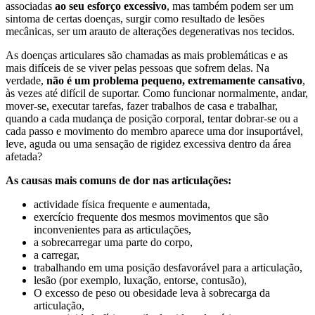
associadas
ao seu esforço excessivo
, mas também podem ser um
sintoma de certas doenças, surgir como resultado de lesões
mecânicas, ser um arauto de alterações degenerativas nos tecidos.
As doenças articulares são chamadas as mais problemáticas e as
mais difíceis de se viver pelas pessoas que sofrem delas. Na
verdade,
não é um problema pequeno, extremamente cansativo
,
às vezes até difícil de suportar. Como funcionar normalmente, andar,
mover-se, executar tarefas, fazer trabalhos de casa e trabalhar,
quando a cada mudança de posição corporal, tentar dobrar-se ou a
cada passo e movimento do membro aparece uma dor insuportável,
leve, aguda ou uma sensação de rigidez excessiva dentro da área
afetada?
As causas mais comuns de dor nas articulações:
actividade física frequente e aumentada,
exercício frequente dos mesmos movimentos que são
inconvenientes para as articulações,
a sobrecarregar uma parte do corpo,
a carregar,
trabalhando em uma posição desfavorável para a articulação,
lesão (por exemplo, luxação, entorse, contusão),
O excesso de peso ou obesidade leva à sobrecarga da
articulação,