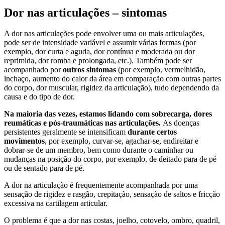
Dor nas articulações – sintomas
A dor nas articulações pode envolver uma ou mais articulações,
pode ser de intensidade variável e assumir várias formas (por
exemplo, dor curta e aguda, dor contínua e moderada ou dor
reprimida, dor romba e prolongada, etc.). Também pode ser
acompanhado por
outros sintomas
(por exemplo, vermelhidão,
inchaço, aumento do calor da área em comparação com outras partes
do corpo, dor muscular, rigidez da articulação), tudo dependendo da
causa e do tipo de dor.
Na maioria das vezes, estamos lidando com sobrecarga, dores
reumáticas e pós-traumáticas nas articulações.
As doenças
persistentes geralmente se intensificam
durante certos
movimentos
, por exemplo, curvar-se, agachar-se, endireitar e
dobrar-se de um membro, bem como durante o caminhar ou
mudanças na posição do corpo, por exemplo, de deitado para de pé
ou de sentado para de pé.
A dor na articulação é frequentemente acompanhada por uma
sensação de rigidez e rasgão, crepitação, sensação de saltos e fricção
excessiva na cartilagem articular.
O problema é que a dor nas costas, joelho, cotovelo, ombro, quadril,