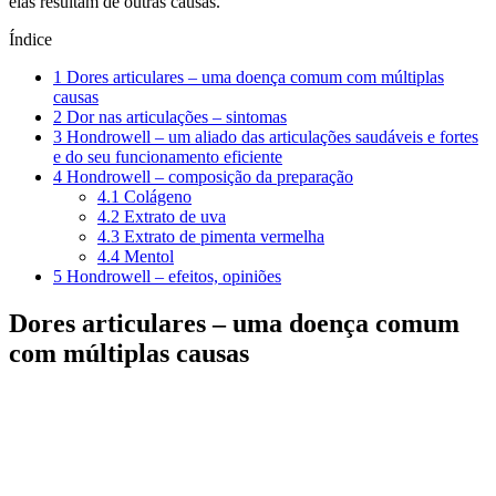
elas resultam de outras causas.
Índice
1
Dores articulares – uma doença comum com múltiplas
causas
2
Dor nas articulações – sintomas
3
Hondrowell – um aliado das articulações saudáveis e fortes
e do seu funcionamento eficiente
4
Hondrowell – composição da preparação
4.1
Colágeno
4.2
Extrato de uva
4.3
Extrato de pimenta vermelha
4.4
Mentol
5
Hondrowell – efeitos, opiniões
Dores articulares – uma doença comum
com múltiplas causas