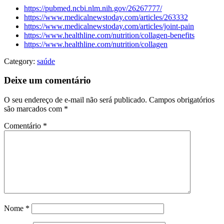
https://pubmed.ncbi.nlm.nih.gov/26267777/
https://www.medicalnewstoday.com/articles/263332
https://www.medicalnewstoday.com/articles/joint-pain
https://www.healthline.com/nutrition/collagen-benefits
https://www.healthline.com/nutrition/collagen
Category:
saúde
Deixe um comentário
O seu endereço de e-mail não será publicado.
Campos obrigatórios
são marcados com
*
Comentário
*
Nome
*