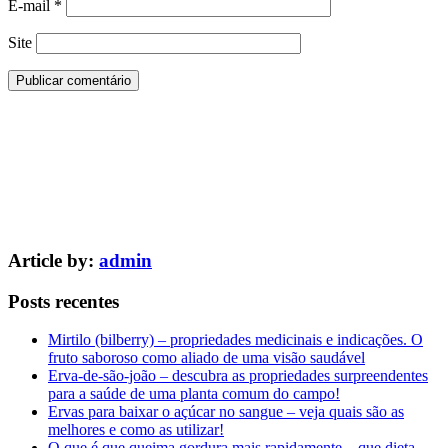
E-mail
*
Site
Article by:
admin
Posts recentes
Mirtilo (bilberry) – propriedades medicinais e indicações. O
fruto saboroso como aliado de uma visão saudável
Erva-de-são-joão – descubra as propriedades surpreendentes
para a saúde de uma planta comum do campo!
Ervas para baixar o açúcar no sangue – veja quais são as
melhores e como as utilizar!
O que é que queima gordura mais rapidamente – que dieta,