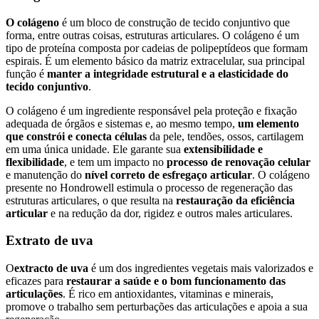
O colágeno
é um bloco de construção de tecido conjuntivo que
forma, entre outras coisas, estruturas articulares. O colágeno é um
tipo de proteína composta por cadeias de polipeptídeos que formam
espirais. É um elemento básico da matriz extracelular, sua principal
função é
manter a integridade estrutural e a elasticidade do
tecido conjuntivo
.
O colágeno é um ingrediente responsável pela proteção e fixação
adequada de órgãos e sistemas e, ao mesmo tempo,
um elemento
que constrói e conecta células
da pele, tendões, ossos, cartilagem
em uma única unidade. Ele garante sua
extensibilidade e
flexibilidade
, e tem um impacto no
processo de renovação celular
e manutenção do
nível correto de esfregaço articular
. O colágeno
presente no Hondrowell estimula o processo de regeneração das
estruturas articulares, o que resulta na
restauração da eficiência
articular
e na redução da dor, rigidez e outros males articulares.
Extrato de uva
O
extracto de uva
é um dos ingredientes vegetais mais valorizados e
eficazes para
restaurar a saúde e o bom funcionamento das
articulações
. É rico em antioxidantes, vitaminas e minerais,
promove o trabalho sem perturbações das articulações e apoia a sua