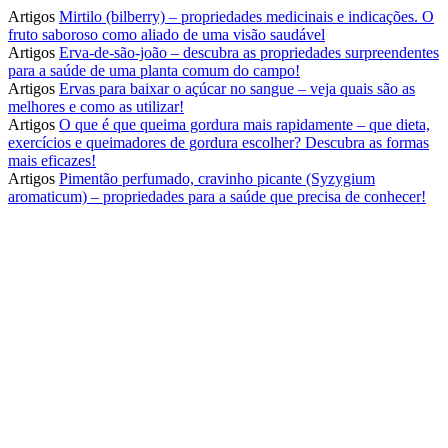
Artigos
Mirtilo (bilberry) – propriedades medicinais e indicações. O
fruto saboroso como aliado de uma visão saudável
Artigos
Erva-de-são-joão – descubra as propriedades surpreendentes
para a saúde de uma planta comum do campo!
Artigos
Ervas para baixar o açúcar no sangue – veja quais são as
melhores e como as utilizar!
Artigos
O que é que queima gordura mais rapidamente – que dieta,
exercícios e queimadores de gordura escolher? Descubra as formas
mais eficazes!
Artigos
Pimentão perfumado, cravinho picante (Syzygium
aromaticum) – propriedades para a saúde que precisa de conhecer!