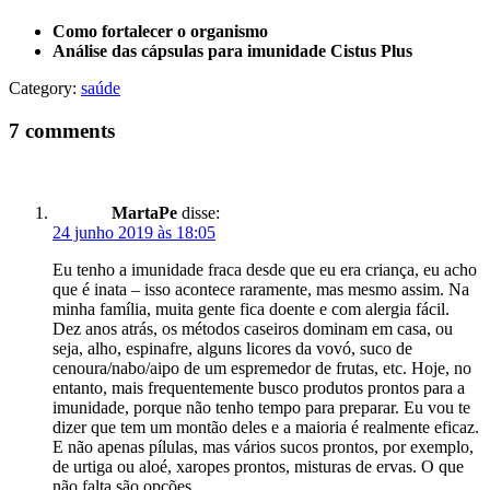
Como fortalecer o organismo
Análise das cápsulas para imunidade Cistus Plus
Category:
saúde
7 comments
MartaPe
disse:
24 junho 2019 às 18:05
Eu tenho a imunidade fraca desde que eu era criança, eu acho
que é inata – isso acontece raramente, mas mesmo assim. Na
minha família, muita gente fica doente e com alergia fácil.
Dez anos atrás, os métodos caseiros dominam em casa, ou
seja, alho, espinafre, alguns licores da vovó, suco de
cenoura/nabo/aipo de um espremedor de frutas, etc. Hoje, no
entanto, mais frequentemente busco produtos prontos para a
imunidade, porque não tenho tempo para preparar. Eu vou te
dizer que tem um montão deles e a maioria é realmente eficaz.
E não apenas pílulas, mas vários sucos prontos, por exemplo,
de urtiga ou aloé, xaropes prontos, misturas de ervas. O que
não falta são opções.