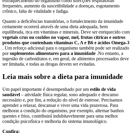
enfraquecimento do organismo como infecções respiratórias
frequentes, aumento da suscetibilidade a doenças, esgotamento
crônico, falta de vitalidade e fadiga.
Quanto a deficiências transitórias, o fortalecimento da imunidade
certamente ocorrerá através de uma dieta adequada, bem
equilibrada, rica em vitaminas e minerais. Deve ser enriquecido com
vegetais crus ou cozidos no vapor, mel, frutas cítricas e outros
produtos que contenham vitaminas C, A e B6 e ácidos Omega-3
. Um reforço adicional para o organismo também pode ser realizado
por
suplementos alimentares para a imunidade
.No entanto, a
ingestão de carboidratos e, em geral, de alimentos processados deve
ser limitada, e todas as drogas devem ser evitadas.
Leia mais sobre a dieta para imunidade
Um papel importante é desempenhado por um
estilo de vida
saudável
– atividade física regular, sono adequado e descanso
necessário e, por fim, a redução do nível de estresse. Precisamos
aprender a relaxar, descansar e viver uma vida prazerosa. Para
melhorar a condição do organismo, por exemplo, alternar banhos
quentes e frios, contribuirá indubitavelmente para uma melhor
condição psicofísica e melhoria do sistema imunológico.
Confira: