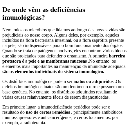
De onde vêm as deficiências
imunológicas?
Nem todos os micróbios que lidamos ao longo das nossas vidas são
prejudiciais ao nosso corpo. Alguns deles, por exemplo, aqueles
incluídos na flora bacteriana intestinal, ou a flora saprófita presente
na pele, são indispensáveis para o bom funcionamento dos órgãos.
Quando se trata de patógenos nocivos, eles encontram vários blocos
que são projetados para defender o organismo. A primeira
barreira
protetora
é a
pele e as membranas mucosas
.No entanto, os
elementos mais importantes na manutenção da imunidade adequada
são os
elementos individuais do sistema imunológico.
Os distúrbios imunológicos podem ser
inatos ou adquiridos
.Os
defeitos imunológicos inatos são um fenômeno raro e possuem uma
base genética. No entanto, os distúrbios adquiridos resultam de
várias causas relativamente fáceis de serem diagnosticadas.
Em primeiro lugar, a imunodeficiência periódica pode ser o
resultado do
uso de certos remédios
, principalmente antibióticos,
imunossupressores e anticancerígenos, e certos tratamentos, por
exemplo, a radioterapia.