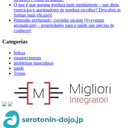
O que é que queima gordura mais rapidamente – que dieta,
exercícios e queimadores de gordura escolher? Descubra as
formas mais eficazes!
Pimentão perfumado, cravinho picante (Syzygium
aromaticum) – propriedades para a saúde que precisa de
conhecer!
Categorias
beleza
emagrecimento
problemas masculinos
saúde
Treino