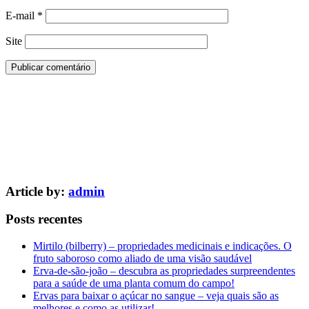
E-mail
*
Site
Article by:
admin
Posts recentes
Mirtilo (bilberry) – propriedades medicinais e indicações. O
fruto saboroso como aliado de uma visão saudável
Erva-de-são-joão – descubra as propriedades surpreendentes
para a saúde de uma planta comum do campo!
Ervas para baixar o açúcar no sangue – veja quais são as
melhores e como as utilizar!