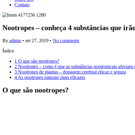
Contato
Nootropes – conheça 4 substâncias que irã
By
admin
•
set 27, 2019
•
No comments
Índice
1
O que são nootropes?
2
Nootropes – como é que as substâncias nootropicais afectam 
3
Nootropes de plantas – dopagem cerebral eficaz e segura
4
As nootropes naturais mais eficazes
O que são nootropes?