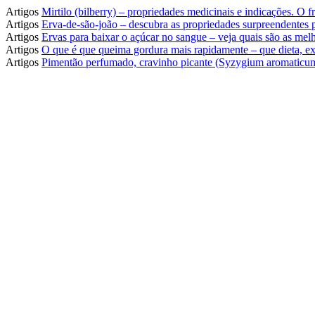
Artigos
Mirtilo (bilberry) – propriedades medicinais e indicações. O
Artigos
Erva-de-são-joão – descubra as propriedades surpreendentes
Artigos
Ervas para baixar o açúcar no sangue – veja quais são as melh
Artigos
O que é que queima gordura mais rapidamente – que dieta, ex
Artigos
Pimentão perfumado, cravinho picante (Syzygium aromaticum)