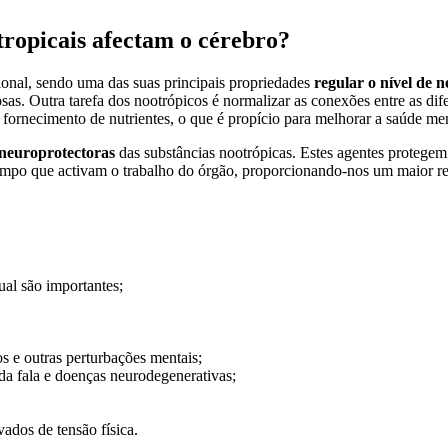
tropicais afectam o cérebro?
ional, sendo uma das suas principais propriedades
regular o nível de 
osas. Outra tarefa dos nootrópicos é normalizar as conexões entre as di
 fornecimento de nutrientes, o que é propício para melhorar a saúde men
e neuroprotectoras
das substâncias nootrópicas. Estes agentes protegem
 tempo que activam o trabalho do órgão, proporcionando-nos um maior r
ual são importantes;
s e outras perturbações mentais;
da fala e doenças neurodegenerativas;
vados de tensão física.