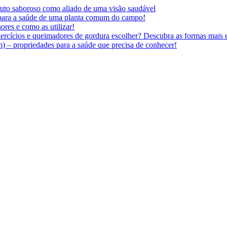
 fruto saboroso como aliado de uma visão saudável
 para a saúde de uma planta comum do campo!
ores e como as utilizar!
ercícios e queimadores de gordura escolher? Descubra as formas mais e
 – propriedades para a saúde que precisa de conhecer!