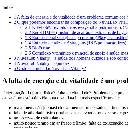
Índice
1
A falta de energia e de vitalidade é um problema comum aos 
2
O que podemos encontrar na composição do NuviaLab Vitali
2.1
KSM-66® (extrato de ashwagandha padronizado, 5% 
2.2
EnoSTIM™ (mistura de açafrão e extractos de bagaço
2.3
Extrato de raiz de ginseng coreano (5% ginsenósidos
2.4
Extracto de raiz de Astragalus (16% polissacarídeos)
2.5
BioPerine
2.6
Complexo vitamínico e mineral de apoio à saúde mas
3
NuviaLab Vitality – a saúde dos homens cuidada e sob contro
4
NuviaLab Vitality – opiniões
5
Onde encomendar NuviaLab Vitality?
A falta de energia e de vitalidade é um p
Deterioração da forma física? Falta de vitalidade? Problemas de poten
causa é um estilo de vida pouco saudável, e mais especificamente
má alimentação (demasiados alimentos processados, alimentos na
falta de atividade física (muitas vezes levando ao excesso de pe
um excesso de estimulantes,
muito pouco tempo em ar fresco e limpo, falta de oxigenação 