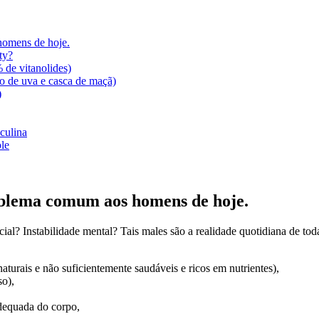
homens de hoje.
ty?
de vitanolides)
 de uva e casca de maçã)
)
culina
le
roblema comum aos homens de hoje.
cial? Instabilidade mental? Tais males são a realidade quotidiana de t
turais e não suficientemente saudáveis e ricos em nutrientes),
so),
adequada do corpo,