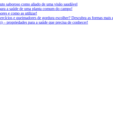
 fruto saboroso como aliado de uma visão saudável
 para a saúde de uma planta comum do campo!
ores e como as utilizar!
ercícios e queimadores de gordura escolher? Descubra as formas mais e
 – propriedades para a saúde que precisa de conhecer!