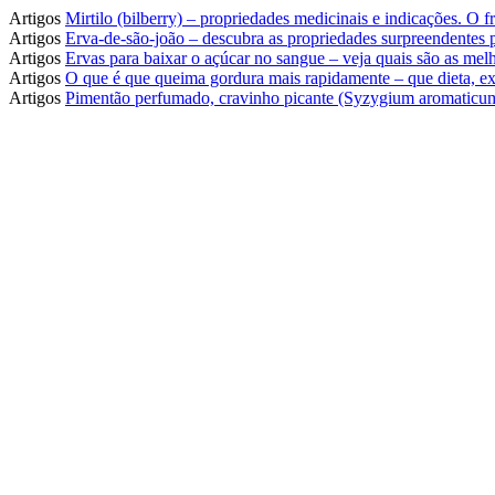
Artigos
Mirtilo (bilberry) – propriedades medicinais e indicações. O
Artigos
Erva-de-são-joão – descubra as propriedades surpreendentes
Artigos
Ervas para baixar o açúcar no sangue – veja quais são as melh
Artigos
O que é que queima gordura mais rapidamente – que dieta, ex
Artigos
Pimentão perfumado, cravinho picante (Syzygium aromaticum)