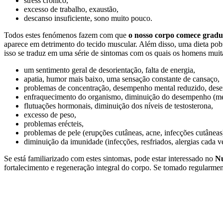
stress crónico,
excesso de trabalho, exaustão,
descanso insuficiente, sono muito pouco.
Todos estes fenómenos fazem com que
o nosso corpo comece gradu
aparece em detrimento do tecido muscular. Além disso, uma dieta pobre
isso se traduz em uma série de sintomas com os quais os homens muita
um sentimento geral de desorientação, falta de energia,
apatia, humor mais baixo, uma sensação constante de cansaço,
problemas de concentração, desempenho mental reduzido, desem
enfraquecimento do organismo, diminuição do desempenho (menor
flutuações hormonais, diminuição dos níveis de testosterona,
excesso de peso,
problemas erécteis,
problemas de pele (erupções cutâneas, acne, infecções cutâneas)
diminuição da imunidade (infecções, resfriados, alergias cada v
Se está familiarizado com estes sintomas, pode estar interessado no
Nu
fortalecimento e regeneração integral do corpo. Se tomado regularment