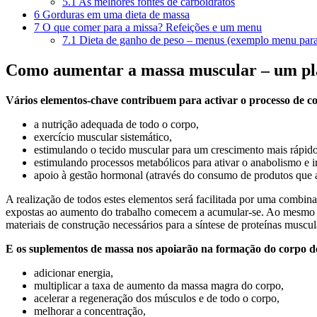
5.1
As melhores fontes de carboidratos
6
Gorduras em uma dieta de massa
7
O que comer para a missa? Refeições e um menu
7.1
Dieta de ganho de peso – menus (exemplo menu para
Como aumentar a massa muscular – um pla
Vários elementos-chave contribuem para activar o processo de c
a nutrição adequada de todo o corpo,
exercício muscular sistemático,
estimulando o tecido muscular para um crescimento mais rápid
estimulando processos metabólicos para ativar o anabolismo e i
apoio à gestão hormonal (através do consumo de produtos que 
A realização de todos estes elementos será facilitada por uma comb
expostas ao aumento do trabalho comecem a acumular-se. Ao mesmo 
materiais de construção necessários para a síntese de proteínas muscul
E os suplementos de massa nos apoiarão na formação do corpo d
adicionar energia,
multiplicar a taxa de aumento da massa magra do corpo,
acelerar a regeneração dos músculos e de todo o corpo,
melhorar a concentração,