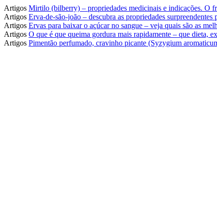
Artigos
Mirtilo (bilberry) – propriedades medicinais e indicações. O
Artigos
Erva-de-são-joão – descubra as propriedades surpreendentes
Artigos
Ervas para baixar o açúcar no sangue – veja quais são as melh
Artigos
O que é que queima gordura mais rapidamente – que dieta, ex
Artigos
Pimentão perfumado, cravinho picante (Syzygium aromaticum)