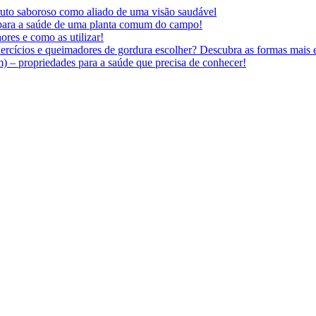
 fruto saboroso como aliado de uma visão saudável
 para a saúde de uma planta comum do campo!
ores e como as utilizar!
ercícios e queimadores de gordura escolher? Descubra as formas mais e
 – propriedades para a saúde que precisa de conhecer!