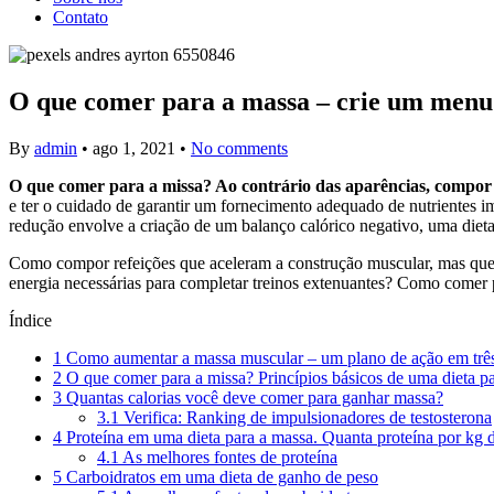
Contato
O que comer para a massa – crie um menu 
By
admin
•
ago 1, 2021
•
No comments
O que comer para a missa? Ao contrário das aparências, compor 
e ter o cuidado de garantir um fornecimento adequado de nutrientes 
redução envolve a criação de um balanço calórico negativo, uma dieta
Como compor refeições que aceleram a construção muscular, mas que 
energia necessárias para completar treinos extenuantes? Como comer p
Índice
1
Como aumentar a massa muscular – um plano de ação em três
2
O que comer para a missa? Princípios básicos de uma dieta p
3
Quantas calorias você deve comer para ganhar massa?
3.1
Verifica: Ranking de impulsionadores de testosterona
4
Proteína em uma dieta para a massa. Quanta proteína por kg
4.1
As melhores fontes de proteína
5
Carboidratos em uma dieta de ganho de peso