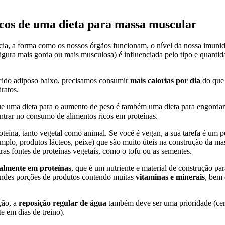
icos de uma dieta para massa muscular
a, a forma como os nossos órgãos funcionam, o nível da nossa imunida
igura mais gorda ou mais musculosa) é influenciada pelo tipo e quanti
ecido adiposo baixo, precisamos consumir
mais calorias por dia
do que 
ratos.
e uma dieta para o aumento de peso é também uma dieta para engordar. 
trar no consumo de alimentos ricos em proteínas.
teína, tanto vegetal como animal. Se você é vegan, a sua tarefa é um po
plo, produtos lácteos, peixe) que são muito úteis na construção da ma
as fontes de proteínas vegetais, como o tofu ou as sementes.
almente em proteínas
, que é um nutriente e material de construção 
ndes porções de produtos contendo muitas
vitaminas e minerais
, bem
ação, a
reposição regular de água
também deve ser uma prioridade (cerc
 em dias de treino).