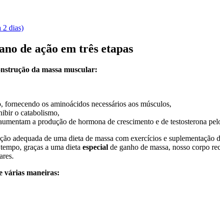
 2 dias)
no de ação em três etapas
onstrução da massa muscular:
o, fornecendo os aminoácidos necessários aos músculos,
nibir o catabolismo,
aumentam a produção de hormona de crescimento e de testosterona pel
inação adequada de uma dieta de massa com exercícios e suplementação
tempo, graças a uma dieta
especial
de ganho de massa, nosso corpo re
ares.
e várias maneiras: