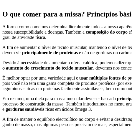
O que comer para a missa? Princípios bás
A forma como comemos determina literalmente tudo – a nossa aparênci
nossa susceptibilidade a doenças. Também a
composição do corpo
(f
grau de atividade física.
A fim de aumentar o nível de tecido muscular, mantendo o nível de t
devem vir
principalmente de proteínas
e não de gorduras ou carboid
Devido à necessidade de aumentar a oferta calórica, podemos dizer qu
o aumento do crescimento do tecido muscular
, devemos nos concen
É melhor optar por uma variedade aqui
e
usar múltiplas fontes de
pro
pois você não tem uma gama completa de produtos protéicos (por exem
leguminosas ricas em proteínas facilmente assimiláveis, bem como outr
Em resumo, uma dieta para massa muscular deve ser baseada
princip
processo de construção da massa. Também introduzimos no menu gra
e
gorduras saudáveis
ricas em ácidos ômega 3.
A fim de manter o equilíbrio electrolítico no corpo e evitar a desidrat
ganho de massa, mas algumas pessoas precisam de mais, especialmente