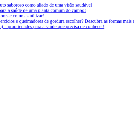
 fruto saboroso como aliado de uma visão saudável
 para a saúde de uma planta comum do campo!
ores e como as utilizar!
ercícios e queimadores de gordura escolher? Descubra as formas mais e
 – propriedades para a saúde que precisa de conhecer!