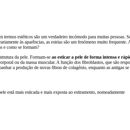
m termos estéticos são um verdadeiro incómodo para muitas pessoas. So
ontrariamente às aparências, as estrias são um fenómeno muito frequent
ias e como se formam?
 estrutura da pele. Formam-se
ao esticar a pele de forma intensa e ráp
rporal ou da massa muscular. A função dos fibroblastos, que são respon
mpanhar a produção de novas fibras de colagénio, enquanto as antigas s
pele está mais esticada e mais exposta ao estiramento, nomeadamente