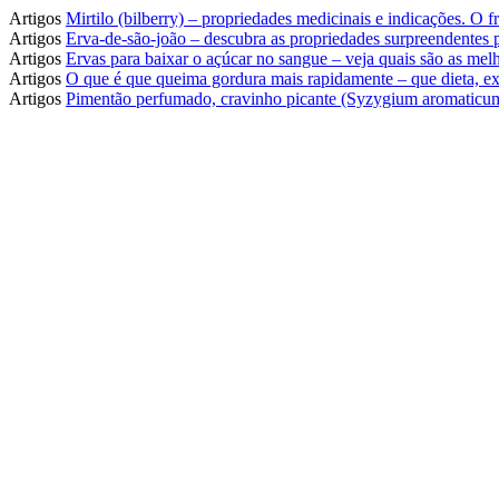
Artigos
Mirtilo (bilberry) – propriedades medicinais e indicações. O
Artigos
Erva-de-são-joão – descubra as propriedades surpreendentes
Artigos
Ervas para baixar o açúcar no sangue – veja quais são as melh
Artigos
O que é que queima gordura mais rapidamente – que dieta, ex
Artigos
Pimentão perfumado, cravinho picante (Syzygium aromaticum)