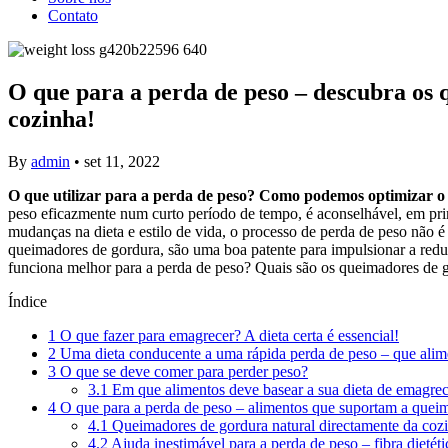
Contato
O que para a perda de peso – descubra os 
cozinha!
By
admin
•
set 11, 2022
O que utilizar para a perda de peso? Como podemos optimizar o p
peso eficazmente num curto período de tempo, é aconselhável, em prime
mudanças na dieta e estilo de vida, o processo de perda de peso não 
queimadores de gordura, são uma boa patente para impulsionar a red
funciona melhor para a perda de peso? Quais são os queimadores de go
Índice
1
O que fazer para emagrecer? A dieta certa é essencial!
2
Uma dieta conducente a uma rápida perda de peso – que alime
3
O que se deve comer para perder peso?
3.1
Em que alimentos deve basear a sua dieta de emagre
4
O que para a perda de peso – alimentos que suportam a quei
4.1
Queimadores de gordura natural directamente da cozi
4.2
Ajuda inestimável para a perda de peso – fibra dietéti