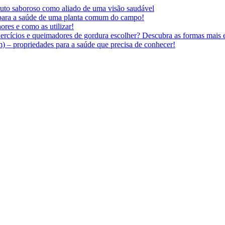
 fruto saboroso como aliado de uma visão saudável
 para a saúde de uma planta comum do campo!
ores e como as utilizar!
ercícios e queimadores de gordura escolher? Descubra as formas mais e
 – propriedades para a saúde que precisa de conhecer!