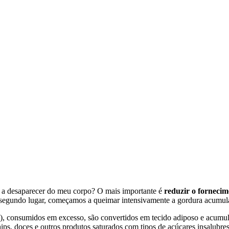
 desaparecer do meu corpo? O mais importante é
reduzir o fornecim
 segundo lugar, começamos a queimar intensivamente a gordura acumul
s), consumidos em excesso, são convertidos em tecido adiposo e acumula
hips, doces e outros produtos saturados com tipos de açúcares insalubre