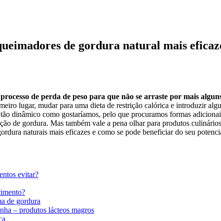
queimadores de gordura natural mais eficaz
rocesso de perda de peso para que não se arraste por mais alguns
iro lugar, mudar para uma dieta de restrição calórica e introduzir algu
é tão dinâmico como gostaríamos, pelo que procuramos formas adicionais
ução de gordura. Mas também vale a pena olhar para produtos culinári
rdura naturais mais eficazes e como se pode beneficiar do seu potenci
ntos evitar?
cimento?
ma de gordura
nha – produtos lácteos magros
ca