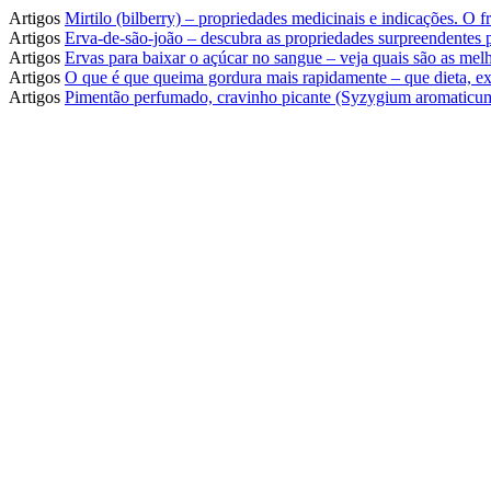
Artigos
Mirtilo (bilberry) – propriedades medicinais e indicações. O
Artigos
Erva-de-são-joão – descubra as propriedades surpreendentes
Artigos
Ervas para baixar o açúcar no sangue – veja quais são as melh
Artigos
O que é que queima gordura mais rapidamente – que dieta, ex
Artigos
Pimentão perfumado, cravinho picante (Syzygium aromaticum)