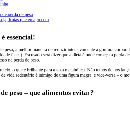
zinha
a de perda de peso
 seja, frutas que emagrecem
é essencial!
e peso, a melhor maneira de reduzir intensivamente a gordura corporal
tividade física). Escusado será dizer que a dieta é onde começa a perda
esso na perda de peso.
rcício, o que é brilhante para a taxa metabólica. Não temos de nos lan
ilo de vida sedentário é inimigo de uma figura magra, e vice-versa – o
de peso – que alimentos evitar?