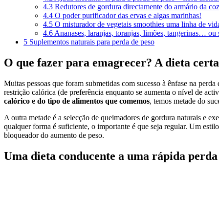
4.3
Redutores de gordura directamente do armário da co
4.4
O poder purificador das ervas e algas marinhas!
4.5
O misturador de vegetais smoothies uma linha de vid
4.6
Ananases, laranjas, toranjas, limões, tangerinas… ou
5
Suplementos naturais para perda de peso
O que fazer para emagrecer? A dieta certa 
Muitas pessoas que foram submetidas com sucesso à ênfase na perda d
restrição calórica (de preferência enquanto se aumenta o nível de ac
calórico e do tipo de alimentos que comemos
, temos metade do suc
A outra metade é a selecção de queimadores de gordura naturais e exe
qualquer forma é suficiente, o importante é que seja regular. Um est
bloqueador do aumento de peso.
Uma dieta conducente a uma rápida perda 