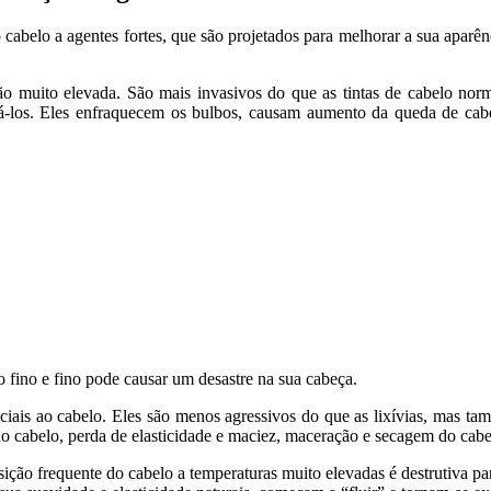
elo a agentes fortes, que são projetados para melhorar a sua aparênc
o muito elevada. São mais invasivos do que as tintas de cabelo norm
á-los. Eles enfraquecem os bulbos, causam aumento da queda de cabe
 fino e fino pode causar um desastre na sua cabeça.
iciais ao cabelo. Eles são menos agressivos do que as lixívias, mas t
o cabelo, perda de elasticidade e maciez, maceração e secagem do cabe
sição frequente do cabelo a temperaturas muito elevadas é destrutiva p