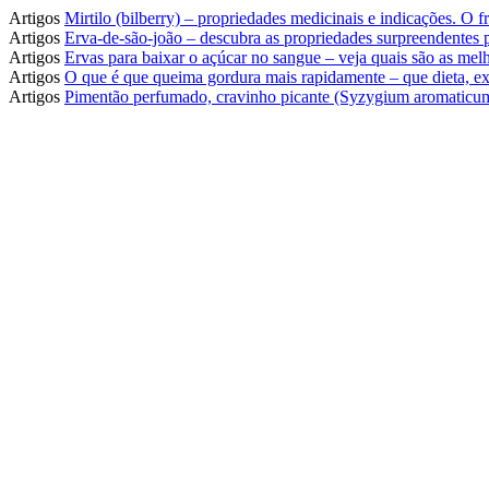
Artigos
Mirtilo (bilberry) – propriedades medicinais e indicações. O
Artigos
Erva-de-são-joão – descubra as propriedades surpreendentes
Artigos
Ervas para baixar o açúcar no sangue – veja quais são as melh
Artigos
O que é que queima gordura mais rapidamente – que dieta, ex
Artigos
Pimentão perfumado, cravinho picante (Syzygium aromaticum)