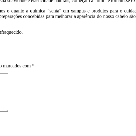
sua suavidade e elasticidade naturais, começam a “fluir” e tornam-se e
 o quanto a química “senta” em xampus e produtos para o cuidado do
 as preparações concebidas para melhorar a aparência do nosso cabelo 
nfraquecido.
ão marcados com
*