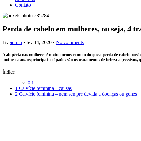
Contato
Perda de cabelo em mulheres, ou seja, 4 t
By
admin
•
fev 14, 2020
•
No comments
A alopécia nas mulheres é muito menos comum do que a perda de cabelo nos 
muitos casos, os principais culpados são os tratamentos de beleza agressivos, 
Índice
0.1
1
Calvície feminina – causas
2
Calvície feminina – nem sempre devida a doenças ou genes