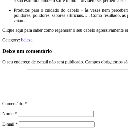
a sua estrutura também sofre muito – dividem-se, perdem a sua 
Produtos para o cuidado do cabelo – às vezes nem percebemos
polidores, polidores, sabores artificiais….. Como resultado,
caiam.
Clique aqui para saber como regenerar o seu cabelo agressivamente e
Category:
beleza
Deixe um comentário
O seu endereço de e-mail não será publicado.
Campos obrigatórios s
Comentário
*
Nome
*
E-mail
*