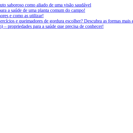
 fruto saboroso como aliado de uma visão saudável
 para a saúde de uma planta comum do campo!
ores e como as utilizar!
ercícios e queimadores de gordura escolher? Descubra as formas mais e
 – propriedades para a saúde que precisa de conhecer!