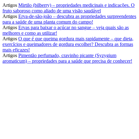
Artigos
Mirtilo (bilberry) – propriedades medicinais e indicações. O
fruto saboroso como aliado de uma visão saudável
Artigos
Erva-de-são-joão – descubra as propriedades surpreendentes
para a saúde de uma planta comum do campo!
Artigos
Ervas para baixar o açúcar no sangue – veja quais são as
melhores e como as utilizar!
Artigos
O que é que queima gordura mais rapidamente – que dieta,
exercícios e queimadores de gordura escolher? Descubra as formas
mais eficazes!
Artigos
Pimentão perfumado, cravinho picante (Syzygium
aromaticum) – propriedades para a saúde que precisa de conhecer!