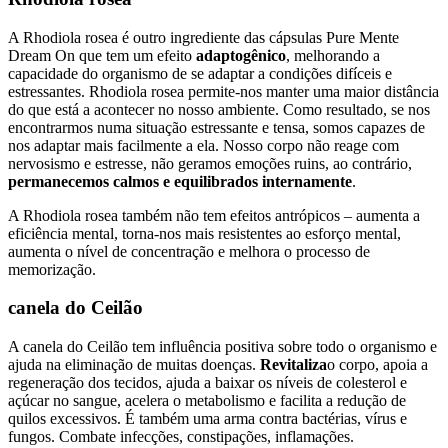
A Rhodiola rosea é outro ingrediente das cápsulas Pure Mente
Dream On que tem um efeito
adaptogênico
, melhorando a
capacidade do organismo de se adaptar a condições difíceis e
estressantes. Rhodiola rosea permite-nos manter uma maior distância
do que está a acontecer no nosso ambiente. Como resultado, se nos
encontrarmos numa situação estressante e tensa, somos capazes de
nos adaptar mais facilmente a ela. Nosso corpo não reage com
nervosismo e estresse, não geramos emoções ruins, ao contrário,
permanecemos calmos e equilibrados internamente
.
A Rhodiola rosea também não tem efeitos antrópicos – aumenta a
eficiência mental, torna-nos mais resistentes ao esforço mental,
aumenta o nível de concentração e melhora o processo de
memorização.
canela do Ceilão
A canela do Ceilão tem influência positiva sobre todo o organismo e
ajuda na eliminação de muitas doenças.
Revitaliza
o corpo, apoia a
regeneração dos tecidos, ajuda a baixar os níveis de colesterol e
açúcar no sangue, acelera o metabolismo e facilita a redução de
quilos excessivos. É também uma arma contra bactérias, vírus e
fungos. Combate infecções, constipações, inflamações.