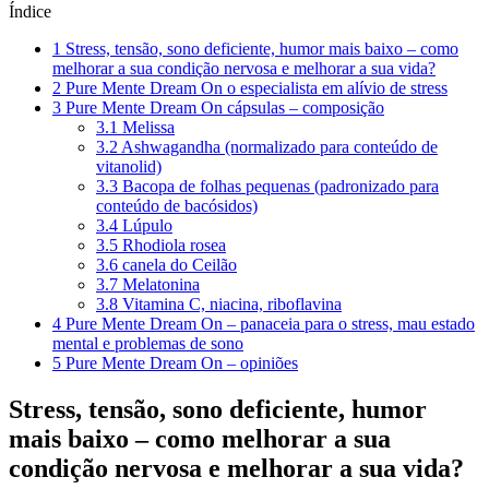
Índice
1
Stress, tensão, sono deficiente, humor mais baixo – como
melhorar a sua condição nervosa e melhorar a sua vida?
2
Pure Mente Dream On o especialista em alívio de stress
3
Pure Mente Dream On cápsulas – composição
3.1
Melissa
3.2
Ashwagandha (normalizado para conteúdo de
vitanolid)
3.3
Bacopa de folhas pequenas (padronizado para
conteúdo de bacósidos)
3.4
Lúpulo
3.5
Rhodiola rosea
3.6
canela do Ceilão
3.7
Melatonina
3.8
Vitamina C, niacina, riboflavina
4
Pure Mente Dream On – panaceia para o stress, mau estado
mental e problemas de sono
5
Pure Mente Dream On – opiniões
Stress, tensão, sono deficiente, humor
mais baixo – como melhorar a sua
condição nervosa e melhorar a sua vida?