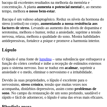
bacopa dá excelentes resultados na melhoria da memória e
concentração. A planta
aumenta o potencial mental
e, ao mesmo
tempo, melhora
o nosso bem-estar
.
Bacopa é um valioso adaptogénico. Reduz os níveis da hormona do
stress (cortisol) no corpo,
aumentando a nossa resistência aos
factores de stress
. Levando ao aumento dos níveis de dopamina e
serotonina, melhora o humor, reduz a ansiedade, suprime a tensão
nervosa, relaxa, melhora a qualidade do sono. Mostra habilidades
antidepressivas, fortalece a psique e promove a harmonia interior.
Lúpulo
O lúpulo é uma fonte de
lupulina
– uma substância que enfraquece a
função do córtex cerebral e inibe a recepção de estímulos externos
para o sistema nervoso. Isso se traduz em
acalmar
, suprimir a
ansiedade e o medo, eliminar o nervosismo e a irritabilidade.
Devido às suas propriedades, o lúpulo é excelente para o
nervosismo,
stress crónico
, tensão que muitas vezes nos
acompanha, distúrbios depressivos, assim como
problemas de
sono
. No campo da restauração de um sono profundo, saudável e
rápido e fácil de adormecer, o lúpulo é uma das ervas mais eficazes.
Rhodiola rosea