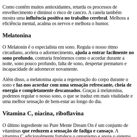
Como contém muitos antioxidantes, retarda os processos de
envelhecimento e diminui o risco de cancro. A canela também
mostra uma
influência positiva no trabalho cerebral
. Melhora a
eficiência mental, acalma os nervos e melhora o humor.
Melatonina
O Melatonin é o especialista em sono. Regula o nosso ritmo
circadiano, acelera o adormecimento,
ajuda a entrar facilmente no
sono profundo
, contraria fenómenos como o acordar durante a
noite, sono pouco profundo, falta de sono, despertar prematuro e
incapacidade de adormecer novamente.
Além disso, a melatonina apoia a regeneração do corpo durante o
sono e
faz-nos acordar com uma sensação refrescante, cheia de
energia e completamente descansados
. Graças à melatonina,
podemos regular o nosso sono, o que se traduz em mais vitalidade e
uma melhor sensação de bem-estar ao longo do dia.
Vitamina C, niacina, riboflavina
O último ingrediente no Pure Mente Dream On é um conjunto de
vitaminas
que reduzem a sensação de fadiga e cansaço
. A
vitamina C adicionalmente fortalece o organismo e apoia o sistema