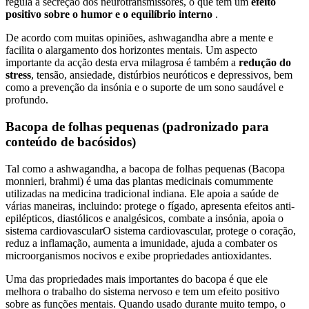
regula a secreção dos neurotransmissores, o que tem um
efeito
positivo sobre o humor e o equilíbrio interno
.
De acordo com muitas opiniões, ashwagandha abre a mente e
facilita o alargamento dos horizontes mentais. Um aspecto
importante da acção desta erva milagrosa é também a
redução do
stress
, tensão, ansiedade, distúrbios neuróticos e depressivos, bem
como a prevenção da insónia e o suporte de um sono saudável e
profundo.
Bacopa de folhas pequenas (padronizado para
conteúdo de bacósidos)
Tal como a ashwagandha, a bacopa de folhas pequenas (Bacopa
monnieri, brahmi) é uma das plantas medicinais comummente
utilizadas na medicina tradicional indiana. Ele apoia a saúde de
várias maneiras, incluindo: protege o fígado, apresenta efeitos anti-
epilépticos, diastólicos e analgésicos, combate a insónia, apoia o
sistema cardiovascularO sistema cardiovascular, protege o coração,
reduz a inflamação, aumenta a imunidade, ajuda a combater os
microorganismos nocivos e exibe propriedades antioxidantes.
Uma das propriedades mais importantes do bacopa é que ele
melhora o trabalho do sistema nervoso e tem um efeito positivo
sobre as funções mentais. Quando usado durante muito tempo, o