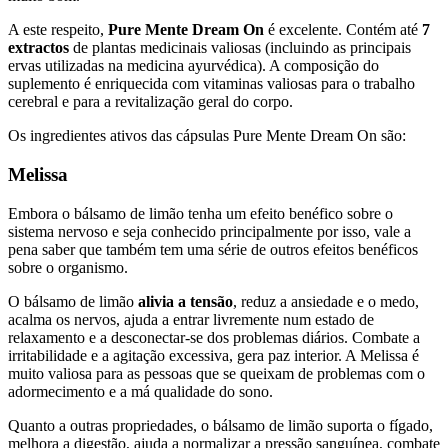
A este respeito,
Pure Mente Dream On
é excelente. Contém até
7
extractos
de plantas medicinais valiosas (incluindo as principais
ervas utilizadas na medicina ayurvédica). A composição do
suplemento é enriquecida com vitaminas valiosas para o trabalho
cerebral e para a revitalização geral do corpo.
Os ingredientes ativos das cápsulas Pure Mente Dream On são:
Melissa
Embora o bálsamo de limão tenha um efeito benéfico sobre o
sistema nervoso e seja conhecido principalmente por isso, vale a
pena saber que também tem uma série de outros efeitos benéficos
sobre o organismo.
O bálsamo de limão
alivia a tensão
, reduz a ansiedade e o medo,
acalma os nervos, ajuda a entrar livremente num estado de
relaxamento e a desconectar-se dos problemas diários. Combate a
irritabilidade e a agitação excessiva, gera paz interior. A Melissa é
muito valiosa para as pessoas que se queixam de problemas com o
adormecimento e a má qualidade do sono.
Quanto a outras propriedades, o bálsamo de limão suporta o fígado,
melhora a digestão, ajuda a normalizar a pressão sanguínea, combate