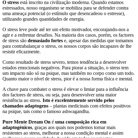
O stress
está inscrito na civilização moderna. Quando estamos
estressados, nosso organismo se mobiliza para se defender contra
uma ameaça potencial (o estímulo que desencadeou o estresse),
utilizando grandes quantidades de energia.
O stress leve pode até ter um efeito motivador, encorajando-nos a
agir e a enfrentar desafios. Na maioria dos casos, porém, os factores
de stress são
demasiado fortes
e, apesar das medidas que tomamos
para contrabalançar o stress, os nossos corpos são incapazes de lhe
resistir eficazmente.
Como resultado de stress severo, temos tendência a desenvolver
estados emocionais negativos. Para piorar a situação, o stress tem
um impacto não só na psique, mas também no corpo como um todo.
Quanto maior o nível de stress, pior é a nossa forma física e mental.
A chave para combater o stress é elevar o limiar para a influência
dos factores de stress, ou seja, para desenvolver uma maior
resistência ao stress.
Isto é excelentemente servido pelos
chamados adaptogens
– plantas medicinais com efeitos positivos
na psique, tais como o famoso ashwagandha.
Pure Mente Dream On
é
uma composição rica em
adaptogénicos
, graças aos quais nos podemos tornar mais
resistentes ao stress, melhorar a nossa condição mental e assim