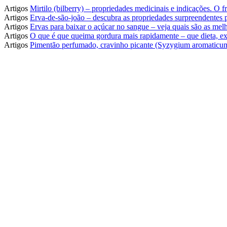
Artigos
Mirtilo (bilberry) – propriedades medicinais e indicações. O
Artigos
Erva-de-são-joão – descubra as propriedades surpreendentes
Artigos
Ervas para baixar o açúcar no sangue – veja quais são as melh
Artigos
O que é que queima gordura mais rapidamente – que dieta, ex
Artigos
Pimentão perfumado, cravinho picante (Syzygium aromaticum)