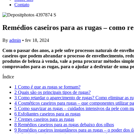
Contato
Remédios caseiros para as rugas – como re
By
admin
•
fev 18, 2024
Com o passar dos anos, a pele sofre processos naturais de enve
caseiros que podem abrandar o processo de envelhecimento, redu
produtos de beleza à venda, vale a pena procurar métodos simples
comprovados para as rugas, para o ajudar a desfrutar de uma pe
Índice
1
Como é que as rugas se formam?
2
Quais são os principais tipos de rugas?
3
Como retardar o aparecimento de rugas? Como eliminar as ru
4
Cosméticos caseiros para rugas – que componentes utilizar par
5
Como suavizar as rugas – cuidados intensivos da pele com má
6
Esfoliantes caseiros para as rugas
7
Cremes caseiros para as rugas
8
Remédios caseiros para as rugas debaixo dos olhos
9
Remédios caseiros instantâneos para as rugas – o poder dos ó