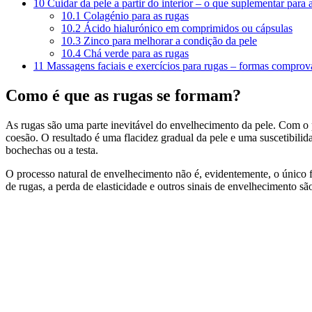
10
Cuidar da pele a partir do interior – o que suplementar para 
10.1
Colagénio para as rugas
10.2
Ácido hialurónico em comprimidos ou cápsulas
10.3
Zinco para melhorar a condição da pele
10.4
Chá verde para as rugas
11
Massagens faciais e exercícios para rugas – formas comprov
Como é que as rugas se formam?
As rugas são uma parte inevitável do envelhecimento da pele. Com o
coesão. O resultado é uma flacidez gradual da pele e uma suscetibili
bochechas ou a testa.
O processo natural de envelhecimento não é, evidentemente, o único 
de rugas, a perda de elasticidade e outros sinais de envelhecimento s