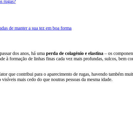
as rugas?
adas de manter a sua tez em boa forma
 passar dos anos, há uma
perda de colagénio e elastina
– os componente
dade à formação de linhas finas cada vez mais profundas, sulcos, bem c
fator que contribui para o aparecimento de rugas, havendo também muit
ão visíveis mais cedo do que noutras pessoas da mesma idade.