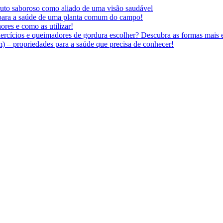
 fruto saboroso como aliado de uma visão saudável
 para a saúde de uma planta comum do campo!
ores e como as utilizar!
ercícios e queimadores de gordura escolher? Descubra as formas mais e
 – propriedades para a saúde que precisa de conhecer!