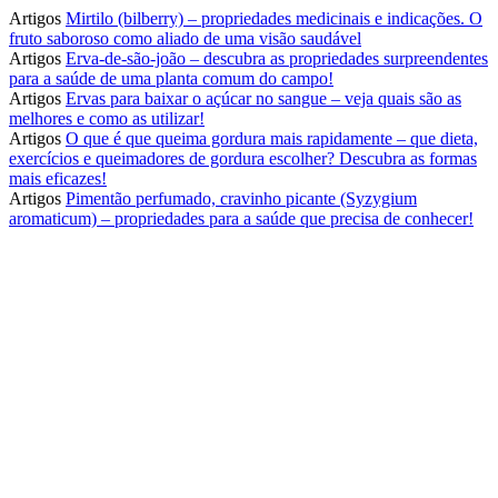
Artigos
Mirtilo (bilberry) – propriedades medicinais e indicações. O
fruto saboroso como aliado de uma visão saudável
Artigos
Erva-de-são-joão – descubra as propriedades surpreendentes
para a saúde de uma planta comum do campo!
Artigos
Ervas para baixar o açúcar no sangue – veja quais são as
melhores e como as utilizar!
Artigos
O que é que queima gordura mais rapidamente – que dieta,
exercícios e queimadores de gordura escolher? Descubra as formas
mais eficazes!
Artigos
Pimentão perfumado, cravinho picante (Syzygium
aromaticum) – propriedades para a saúde que precisa de conhecer!