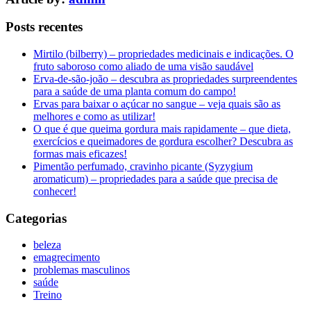
Posts recentes
Mirtilo (bilberry) – propriedades medicinais e indicações. O
fruto saboroso como aliado de uma visão saudável
Erva-de-são-joão – descubra as propriedades surpreendentes
para a saúde de uma planta comum do campo!
Ervas para baixar o açúcar no sangue – veja quais são as
melhores e como as utilizar!
O que é que queima gordura mais rapidamente – que dieta,
exercícios e queimadores de gordura escolher? Descubra as
formas mais eficazes!
Pimentão perfumado, cravinho picante (Syzygium
aromaticum) – propriedades para a saúde que precisa de
conhecer!
Categorias
beleza
emagrecimento
problemas masculinos
saúde
Treino