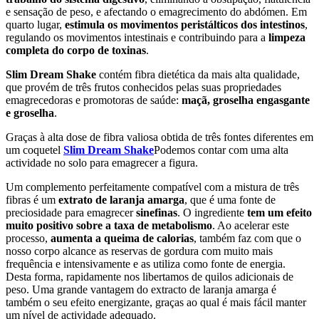
e sensação de peso, e afectando o emagrecimento do abdómen. Em
quarto lugar,
estimula os movimentos peristálticos dos intestinos
,
regulando os movimentos intestinais e contribuindo para a
limpeza
completa do corpo de toxinas
.
Slim Dream Shake
contém fibra dietética da mais alta qualidade,
que provém de três frutos conhecidos pelas suas propriedades
emagrecedoras e promotoras de saúde:
maçã, groselha engasgante
e groselha
.
Graças à alta dose de fibra valiosa obtida de três fontes diferentes em
um coquetel
Slim Dream Shake
Podemos contar com uma alta
actividade no solo para emagrecer a figura.
Um complemento perfeitamente compatível com a mistura de três
fibras é um
extrato de laranja amarga
, que é uma fonte de
preciosidade para emagrecer
sinefinas
. O ingrediente
tem um efeito
muito positivo sobre a taxa de metabolismo
. Ao acelerar este
processo,
aumenta a queima de calorias
, também faz com que o
nosso corpo alcance as reservas de gordura com muito mais
frequência e intensivamente e as utiliza como fonte de energia.
Desta forma,
rapidamente nos libertamos de quilos adicionais de
peso. Uma grande vantagem do extracto de laranja amarga é
também o seu efeito energizante, graças ao qual é mais fácil manter
um nível de actividade adequado.