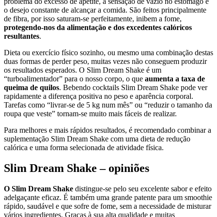
problema do excesso de apetite, a sensação de vazio no estômago e
o desejo constante de alcançar a comida. São feitos principalmente
de fibra, por isso saturam-se perfeitamente, inibem a fome,
protegendo-nos da alimentação e dos excedentes calóricos
resultantes
.
Dieta ou exercício físico sozinho, ou mesmo uma combinação destas
duas formas de perder peso, muitas vezes não conseguem produzir
os resultados esperados. O Slim Dream Shake é um
“turboalimentador” para o nosso corpo, o que
aumenta a taxa de
queima de quilos
. Bebendo cocktails Slim Dream Shake pode ver
rapidamente a diferença positiva no peso e aparência corporal.
Tarefas como “livrar-se de 5 kg num mês” ou “reduzir o tamanho da
roupa que veste” tornam-se muito mais fáceis de realizar.
Para melhores e mais rápidos resultados, é recomendado combinar a
suplementação Slim Dream Shake com uma dieta de redução
calórica e uma forma selecionada de atividade física.
Slim Dream Shake – opiniões
O Slim Dream Shake
distingue-se pelo seu excelente sabor e efeito
adelgaçante eficaz. É também uma grande patente para um smoothie
rápido, saudável e que sofre de fome, sem a necessidade de misturar
vários ingredientes. Graças à sua alta qualidade e muitas