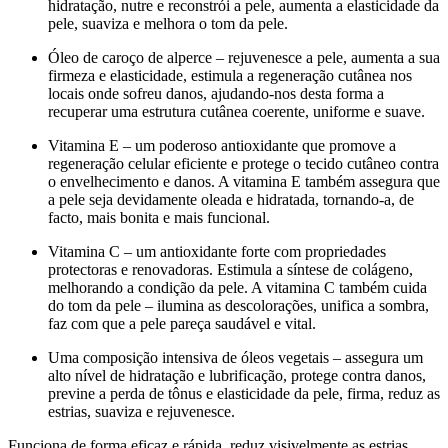
hidratação, nutre e reconstrói a pele, aumenta a elasticidade da
pele, suaviza e melhora o tom da pele.
Óleo de caroço de alperce – rejuvenesce a pele, aumenta a sua
firmeza e elasticidade, estimula a regeneração cutânea nos
locais onde sofreu danos, ajudando-nos desta forma a
recuperar uma estrutura cutânea coerente, uniforme e suave.
Vitamina E – um poderoso antioxidante que promove a
regeneração celular eficiente e protege o tecido cutâneo contra
o envelhecimento e danos. A vitamina E também assegura que
a pele seja devidamente oleada e hidratada, tornando-a, de
facto, mais bonita e mais funcional.
Vitamina C – um antioxidante forte com propriedades
protectoras e renovadoras. Estimula a síntese de colágeno,
melhorando a condição da pele. A vitamina C também cuida
do tom da pele – ilumina as descolorações, unifica a sombra,
faz com que a pele pareça saudável e vital.
Uma composição intensiva de óleos vegetais – assegura um
alto nível de hidratação e lubrificação, protege contra danos,
previne a perda de tônus e elasticidade da pele, firma, reduz as
estrias, suaviza e rejuvenesce.
Funciona de forma eficaz e rápida, reduz visivelmente as estrias,