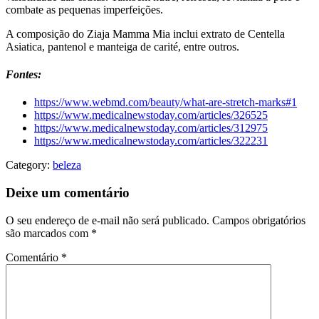
combate as pequenas imperfeições.
A composição do Ziaja Mamma Mia inclui extrato de Centella
Asiatica, pantenol e manteiga de carité, entre outros.
Fontes:
https://www.webmd.com/beauty/what-are-stretch-marks#1
https://www.medicalnewstoday.com/articles/326525
https://www.medicalnewstoday.com/articles/312975
https://www.medicalnewstoday.com/articles/322231
Category:
beleza
Deixe um comentário
O seu endereço de e-mail não será publicado.
Campos obrigatórios
são marcados com
*
Comentário
*