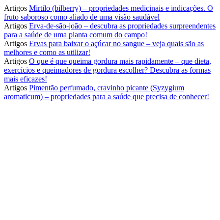
Artigos
Mirtilo (bilberry) – propriedades medicinais e indicações. O
fruto saboroso como aliado de uma visão saudável
Artigos
Erva-de-são-joão – descubra as propriedades surpreendentes
para a saúde de uma planta comum do campo!
Artigos
Ervas para baixar o açúcar no sangue – veja quais são as
melhores e como as utilizar!
Artigos
O que é que queima gordura mais rapidamente – que dieta,
exercícios e queimadores de gordura escolher? Descubra as formas
mais eficazes!
Artigos
Pimentão perfumado, cravinho picante (Syzygium
aromaticum) – propriedades para a saúde que precisa de conhecer!