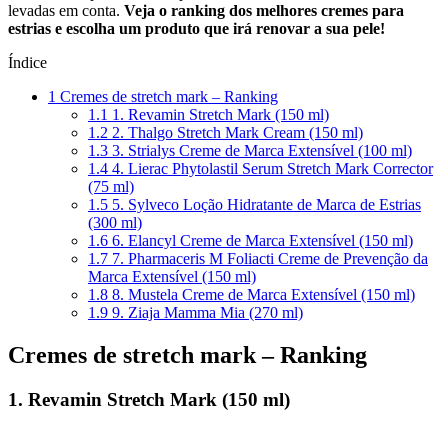
levadas em conta.
Veja o ranking dos melhores cremes para
estrias e escolha um produto que irá renovar a sua pele!
Índice
1
Cremes de stretch mark – Ranking
1.1
1. Revamin Stretch Mark (150 ml)
1.2
2. Thalgo Stretch Mark Cream (150 ml)
1.3
3. Strialys Creme de Marca Extensível (100 ml)
1.4
4. Lierac Phytolastil Serum Stretch Mark Corrector
(75 ml)
1.5
5. Sylveco Loção Hidratante de Marca de Estrias
(300 ml)
1.6
6. Elancyl Creme de Marca Extensível (150 ml)
1.7
7. Pharmaceris M Foliacti Creme de Prevenção da
Marca Extensível (150 ml)
1.8
8. Mustela Creme de Marca Extensível (150 ml)
1.9
9. Ziaja Mamma Mia (270 ml)
Cremes de stretch mark – Ranking
1. Revamin Stretch Mark (150 ml)