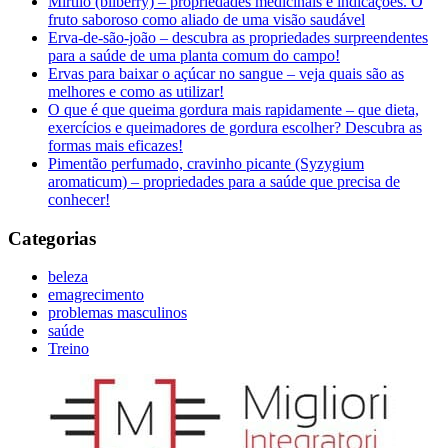
Mirtilo (bilberry) – propriedades medicinais e indicações. O
fruto saboroso como aliado de uma visão saudável
Erva-de-são-joão – descubra as propriedades surpreendentes
para a saúde de uma planta comum do campo!
Ervas para baixar o açúcar no sangue – veja quais são as
melhores e como as utilizar!
O que é que queima gordura mais rapidamente – que dieta,
exercícios e queimadores de gordura escolher? Descubra as
formas mais eficazes!
Pimentão perfumado, cravinho picante (Syzygium
aromaticum) – propriedades para a saúde que precisa de
conhecer!
Categorias
beleza
emagrecimento
problemas masculinos
saúde
Treino