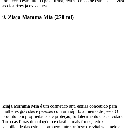
fortalece a estrutura da pele, firma, reduz o risco de estrias e suaviza
as cicatrizes já existentes.
9. Ziaja Mamma Mia (270 ml)
Ziaja Mamma Mia
é um cosmético anti-estrias concebido para
mulheres grávidas e pessoas com um rápido aumento de peso. O
produto tem propriedades de proteção, fortalecimento e elasticidade.
Torna as fibras de colagénio e elastina mais fortes, reduz a
visibilidade das estrias. Também nutre, refresca, revitaliza a pele e