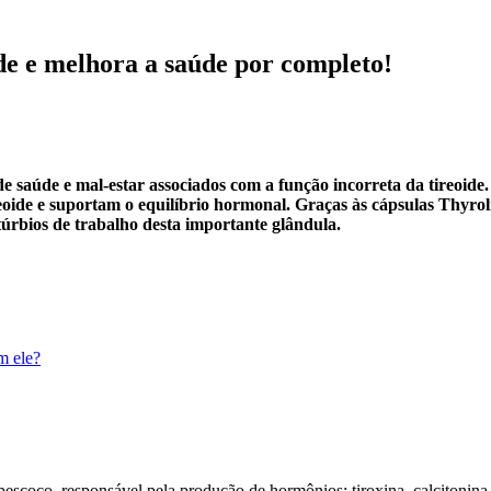
de e melhora a saúde por completo!
de saúde e mal-estar associados com a função incorreta da tireoi
reoide e suportam o equilíbrio hormonal. Graças às cápsulas Thyro
úrbios de trabalho desta importante glândula.
m ele?
pescoço, responsável pela produção de hormônios: tiroxina, calcitonina