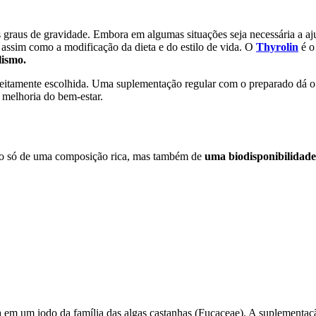
s graus de gravidade. Embora em algumas situações seja necessária a a
, assim como a modificação da dieta e do estilo de vida. O
Thyrolin
é o
lismo.
itamente escolhida. Uma suplementação regular com o preparado dá o ef
 melhoria do bem-estar.
ão só de uma composição rica, mas também de
uma biodisponibilidade 
a em um iodo da família das algas castanhas (Fucaceae). A suplementaç