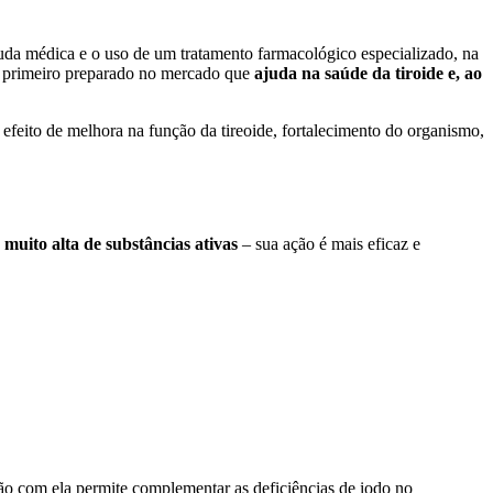
juda médica e o uso de um tratamento farmacológico especializado, na
 primeiro preparado no mercado que
ajuda na saúde da tiroide e, ao
eito de melhora na função da tireoide, fortalecimento do organismo,
muito alta de substâncias ativas
– sua ação é mais eficaz e
ão com ela permite complementar as deficiências de iodo no