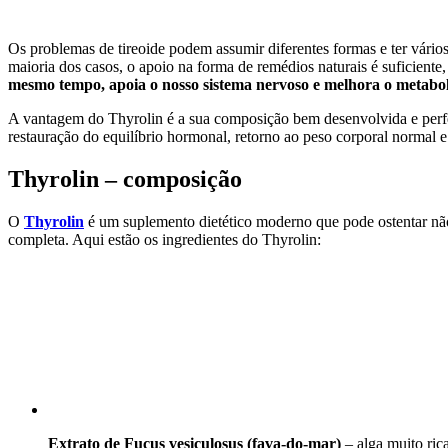
Os problemas de tireoide podem assumir diferentes formas e ter vário
maioria dos casos, o apoio na forma de remédios naturais é suficiente
mesmo tempo, apoia o nosso sistema nervoso e melhora o metabo
A vantagem do Thyrolin é a sua composição bem desenvolvida e perfe
restauração do equilíbrio hormonal, retorno ao peso corporal normal e
Thyrolin – composição
O
Thyrolin
é um suplemento dietético moderno que pode ostentar n
completa. Aqui estão os ingredientes do Thyrolin:
Extrato de Fucus vesiculosus (fava-do-mar)
– alga muito ric