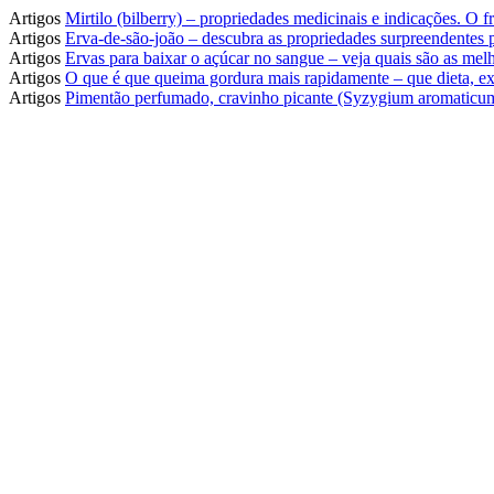
Artigos
Mirtilo (bilberry) – propriedades medicinais e indicações. O
Artigos
Erva-de-são-joão – descubra as propriedades surpreendentes
Artigos
Ervas para baixar o açúcar no sangue – veja quais são as melh
Artigos
O que é que queima gordura mais rapidamente – que dieta, ex
Artigos
Pimentão perfumado, cravinho picante (Syzygium aromaticum)