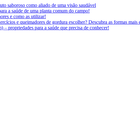
 fruto saboroso como aliado de uma visão saudável
 para a saúde de uma planta comum do campo!
ores e como as utilizar!
ercícios e queimadores de gordura escolher? Descubra as formas mais e
 – propriedades para a saúde que precisa de conhecer!