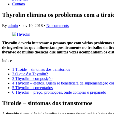
Contato
Thyrolin elimina os problemas com a tiroi
By
admin
•
nov 19, 2018
•
No comments
Thyrolin deveria interessar a pessoas que com vários problemas 
de ingredientes que influenciam positivamente no trabalho da ti
livrar-se de muitas doenças que muitas vezes acompanham os dist
Índice
1
Tiroide – sintomas dos transtornos
2
O que é o Thyrolin?
3
Thyrolin – composição
4
Thyrolin – efeitos. Quem se beneficiará da suplementação co
5
Thyrolin – comentários
6
Thyrolin – preço, promoções, onde comprar o preparado
Tiroide – sintomas dos transtornos
A tireoide
é uma glândula localizada na parte frontal média-baixa do 