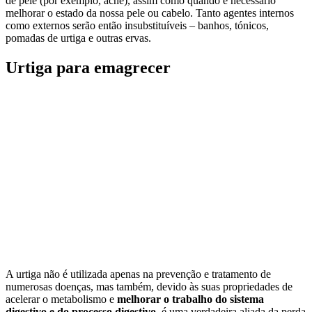
de pele (por exemplo, acne), assim como quando é necessário
melhorar o estado da nossa pele ou cabelo. Tanto agentes internos
como externos serão então insubstituíveis – banhos, tónicos,
pomadas de urtiga e outras ervas.
Urtiga para emagrecer
A urtiga não é utilizada apenas na prevenção e tratamento de
numerosas doenças, mas também, devido às suas propriedades de
acelerar o metabolismo e
melhorar o trabalho do sistema
digestivo e do processo digestivo
, é uma verdadeira aliada da perda