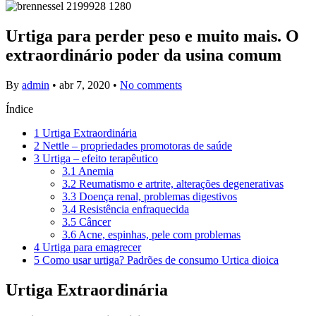
Urtiga para perder peso e muito mais. O
extraordinário poder da usina comum
By
admin
•
abr 7, 2020
•
No comments
Índice
1
Urtiga Extraordinária
2
Nettle – propriedades promotoras de saúde
3
Urtiga – efeito terapêutico
3.1
Anemia
3.2
Reumatismo e artrite, alterações degenerativas
3.3
Doença renal, problemas digestivos
3.4
Resistência enfraquecida
3.5
Câncer
3.6
Acne, espinhas, pele com problemas
4
Urtiga para emagrecer
5
Como usar urtiga? Padrões de consumo Urtica dioica
Urtiga Extraordinária