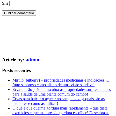
Site
Article by:
admin
Posts recentes
Mirtilo (bilberry) – propriedades medicinais e indicações. O
fruto saboroso como aliado de uma visão saudável
Erva-de-são-joão – descubra as propriedades surpreendentes
para a saúde de uma planta comum do campo!
Ervas para baixar o açúcar no sangue – veja quais são as
melhores e como as utilizar!
O que é que queima gordura mais rapidamente – que dieta,
exercícios e queimadores de gordura escolher? Descubra as