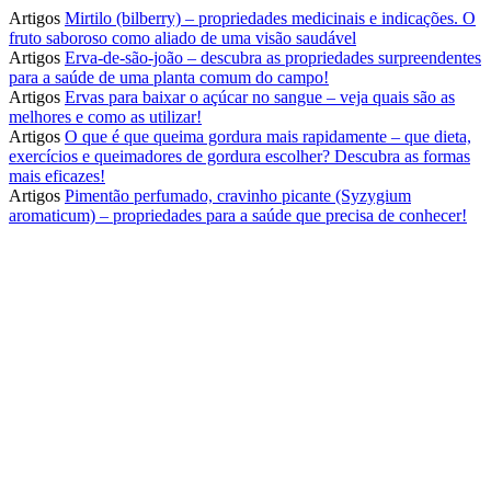
Artigos
Mirtilo (bilberry) – propriedades medicinais e indicações. O
fruto saboroso como aliado de uma visão saudável
Artigos
Erva-de-são-joão – descubra as propriedades surpreendentes
para a saúde de uma planta comum do campo!
Artigos
Ervas para baixar o açúcar no sangue – veja quais são as
melhores e como as utilizar!
Artigos
O que é que queima gordura mais rapidamente – que dieta,
exercícios e queimadores de gordura escolher? Descubra as formas
mais eficazes!
Artigos
Pimentão perfumado, cravinho picante (Syzygium
aromaticum) – propriedades para a saúde que precisa de conhecer!