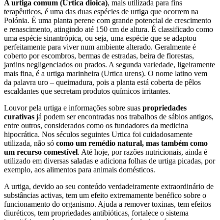
A urtiga comum (Urtica dioica)
, mais utilizada para fins
terapêuticos, é uma das duas espécies de urtiga que ocorrem na
Polónia. É uma planta perene com grande potencial de crescimento
e renascimento, atingindo até 150 cm de altura. É classificado como
uma espécie sinantrópica, ou seja, uma espécie que se adaptou
perfeitamente para viver num ambiente alterado. Geralmente é
coberto por escombros, bermas de estradas, beira de florestas,
jardins negligenciados ou prados. A segunda variedade, ligeiramente
mais fina, é a urtiga marinheira (Urtica urens). O nome latino vem
da palavra uro – queimadura, pois a planta está coberta de pêlos
escaldantes que secretam produtos químicos irritantes.
Louvor pela urtiga e informações sobre suas
propriedades
curativas
já podem ser encontradas nos trabalhos de sábios antigos,
entre outros, considerados como os fundadores da medicina
hipocrática. Nos séculos seguintes Urtica foi cuidadosamente
utilizada, não só
como um remédio natural, mas também como
um recurso comestível
. Até hoje, por razões nutricionais, ainda é
utilizado em diversas saladas e adiciona folhas de urtiga picadas, por
exemplo, aos alimentos para animais domésticos.
A urtiga, devido ao seu conteúdo verdadeiramente extraordinário de
substâncias activas, tem um efeito extremamente benéfico sobre o
funcionamento do organismo. Ajuda a remover toxinas, tem efeitos
diuréticos, tem propriedades antibióticas, fortalece o sistema