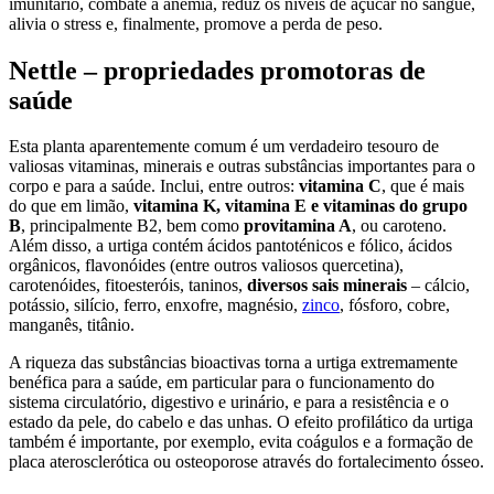
imunitário, combate a anemia, reduz os níveis de açúcar no sangue,
alivia o stress e, finalmente, promove a perda de peso.
Nettle – propriedades promotoras de
saúde
Esta planta aparentemente comum é um verdadeiro tesouro de
valiosas vitaminas, minerais e outras substâncias importantes para o
corpo e para a saúde. Inclui, entre outros:
vitamina C
, que é mais
do que em limão,
vitamina K, vitamina E e vitaminas do grupo
B
, principalmente B2, bem como
provitamina A
, ou caroteno.
Além disso, a urtiga contém ácidos pantoténicos e fólico, ácidos
orgânicos, flavonóides (entre outros valiosos quercetina),
carotenóides, fitoesteróis, taninos,
diversos sais minerais
– cálcio,
potássio, silício, ferro, enxofre, magnésio,
zinco
, fósforo, cobre,
manganês, titânio.
A riqueza das substâncias bioactivas torna a urtiga extremamente
benéfica para a saúde, em particular para o funcionamento do
sistema circulatório, digestivo e urinário, e para a resistência e o
estado da pele, do cabelo e das unhas. O efeito profilático da urtiga
também é importante, por exemplo, evita coágulos e a formação de
placa aterosclerótica ou osteoporose através do fortalecimento ósseo.