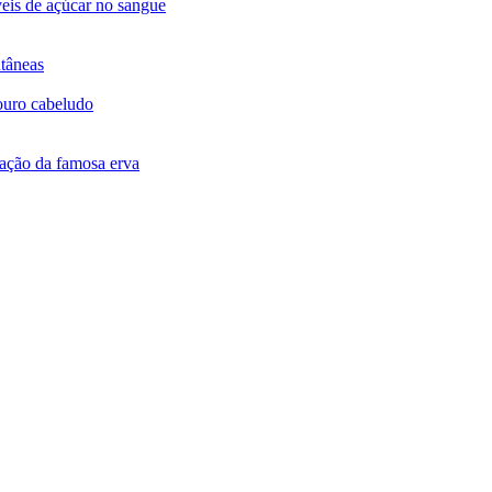
veis de açúcar no sangue
utâneas
ouro cabeludo
zação da famosa erva