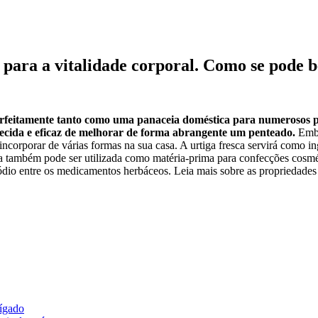
 para a vitalidade corporal. Como se pode b
perfeitamente tanto como uma panaceia doméstica para numerosos 
ecida e eficaz de melhorar de forma abrangente um penteado.
Embo
ncorporar de várias formas na sua casa. A urtiga fresca servirá como i
a também pode ser utilizada como matéria-prima para confecções cosméti
io entre os medicamentos herbáceos. Leia mais sobre as propriedades d
fígado