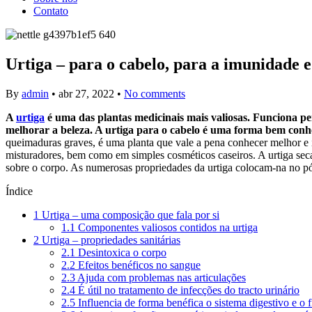
Contato
Urtiga – para o cabelo, para a imunidade e
By
admin
•
abr 27, 2022
•
No comments
A
urtiga
é uma das plantas medicinais mais valiosas. Funciona 
melhorar a beleza. A urtiga para o cabelo é uma forma bem conh
queimaduras graves, é uma planta que vale a pena conhecer melhor e i
misturadores, bem como em simples cosméticos caseiros. A urtiga sec
sobre o corpo. As numerosas propriedades da urtiga colocam-na no pód
Índice
1
Urtiga – uma composição que fala por si
1.1
Componentes valiosos contidos na urtiga
2
Urtiga – propriedades sanitárias
2.1
Desintoxica o corpo
2.2
Efeitos benéficos no sangue
2.3
Ajuda com problemas nas articulações
2.4
É útil no tratamento de infecções do tracto urinário
2.5
Influencia de forma benéfica o sistema digestivo e o 