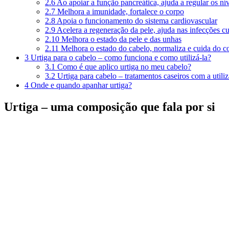
2.6
Ao apoiar a função pancreática, ajuda a regular os ní
2.7
Melhora a imunidade, fortalece o corpo
2.8
Apoia o funcionamento do sistema cardiovascular
2.9
Acelera a regeneração da pele, ajuda nas infecções c
2.10
Melhora o estado da pele e das unhas
2.11
Melhora o estado do cabelo, normaliza e cuida do c
3
Urtiga para o cabelo – como funciona e como utilizá-la?
3.1
Como é que aplico urtiga no meu cabelo?
3.2
Urtiga para cabelo – tratamentos caseiros com a utili
4
Onde e quando apanhar urtiga?
Urtiga – uma composição que fala por si