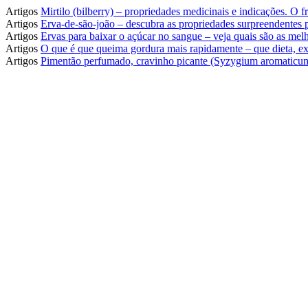
Artigos
Mirtilo (bilberry) – propriedades medicinais e indicações. O
Artigos
Erva-de-são-joão – descubra as propriedades surpreendentes
Artigos
Ervas para baixar o açúcar no sangue – veja quais são as melh
Artigos
O que é que queima gordura mais rapidamente – que dieta, ex
Artigos
Pimentão perfumado, cravinho picante (Syzygium aromaticum)