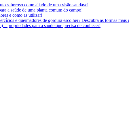
 fruto saboroso como aliado de uma visão saudável
 para a saúde de uma planta comum do campo!
ores e como as utilizar!
ercícios e queimadores de gordura escolher? Descubra as formas mais e
 – propriedades para a saúde que precisa de conhecer!