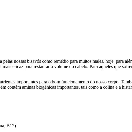
da pelas nossas bisavós como remédio para muitos males, hoje, para alé
ral mais eficaz para restaurar o volume do cabelo. Para aqueles que sof
nutrientes importantes para o bom funcionamento do nosso corpo. Tam
bém contém aminas biogénicas importantes, tais como a colina e a his
ina, B12)