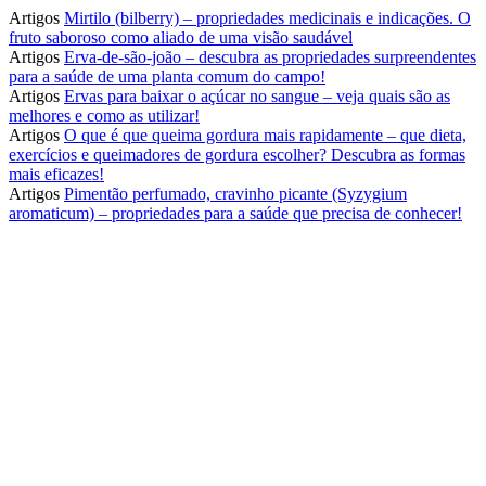
Artigos
Mirtilo (bilberry) – propriedades medicinais e indicações. O
fruto saboroso como aliado de uma visão saudável
Artigos
Erva-de-são-joão – descubra as propriedades surpreendentes
para a saúde de uma planta comum do campo!
Artigos
Ervas para baixar o açúcar no sangue – veja quais são as
melhores e como as utilizar!
Artigos
O que é que queima gordura mais rapidamente – que dieta,
exercícios e queimadores de gordura escolher? Descubra as formas
mais eficazes!
Artigos
Pimentão perfumado, cravinho picante (Syzygium
aromaticum) – propriedades para a saúde que precisa de conhecer!