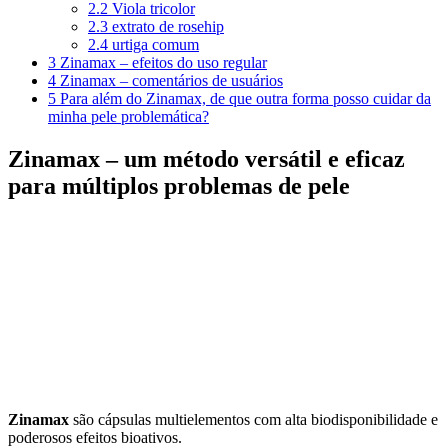
2.2
Viola tricolor
2.3
extrato de rosehip
2.4
urtiga comum
3
Zinamax – efeitos do uso regular
4
Zinamax – comentários de usuários
5
Para além do Zinamax, de que outra forma posso cuidar da
minha pele problemática?
Zinamax – um método versátil e eficaz
para múltiplos problemas de pele
Zinamax
são cápsulas multielementos com alta biodisponibilidade e
poderosos efeitos bioativos.