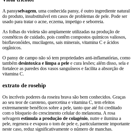
A pansy
selvagem
, uma conhecida pansy, é outro ingrediente natural
do produto, insubstituível em casos de problemas de pele. Pode ser
usado para tratar o acne, eczema, impetigo e seborreia.
As folhas do violeta são amplamente utilizadas na produção de
cosméticos de cuidado, pois contêm compostos químicos valiosos,
bioflavonóides, mucilagens, sais minerais, vitamina C e ácidos
orgânicos.
O pansy de campo não só tem propriedades anti-inflamatórias, como
também
desintoxica e limpa a pele
e cura lesões; além disso, sela e
fortalece as paredes dos vasos sanguíneos e facilita a absorção de
vitamina C.
extrato de rosehip
Os incríveis poderes da roseira brava são bem conhecidos. Graças
ao seu teor de caroteno, quercetina e vitamina C, tem efeitos
extremamente benéficos sobre a pele, tanto que até foi creditado
com o bloqueio do crescimento celular do melanoma. A rosa
selvagem
estimula a produção de colagénio
, nutre e ilumina a
pele, regenera e evapora o tom de pele e, particularmente importante
neste caso, reduz significativamente o número de manchas.