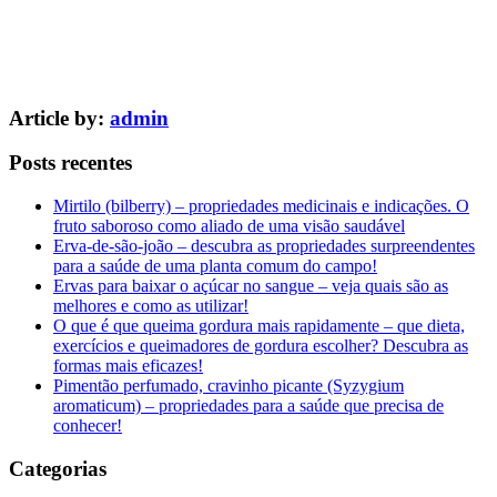
Article by:
admin
Posts recentes
Mirtilo (bilberry) – propriedades medicinais e indicações. O
fruto saboroso como aliado de uma visão saudável
Erva-de-são-joão – descubra as propriedades surpreendentes
para a saúde de uma planta comum do campo!
Ervas para baixar o açúcar no sangue – veja quais são as
melhores e como as utilizar!
O que é que queima gordura mais rapidamente – que dieta,
exercícios e queimadores de gordura escolher? Descubra as
formas mais eficazes!
Pimentão perfumado, cravinho picante (Syzygium
aromaticum) – propriedades para a saúde que precisa de
conhecer!
Categorias