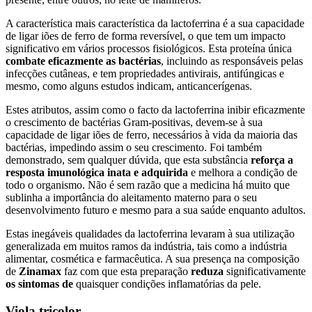
A característica mais característica da lactoferrina é a sua capacidade
de ligar iões de ferro de forma reversível, o que tem um impacto
significativo em vários processos fisiológicos. Esta proteína única
combate eficazmente as bactérias
, incluindo as responsáveis pelas
infecções cutâneas, e tem propriedades antivirais, antifúngicas e
mesmo, como alguns estudos indicam, anticancerígenas.
Estes atributos, assim como o facto da lactoferrina inibir eficazmente
o crescimento de bactérias Gram-positivas, devem-se à sua
capacidade de ligar iões de ferro, necessários à vida da maioria das
bactérias, impedindo assim o seu crescimento. Foi também
demonstrado, sem qualquer dúvida, que esta substância
reforça a
resposta imunológica inata e adquirida
e melhora a condição de
todo o organismo. Não é sem razão que a medicina há muito que
sublinha a importância do aleitamento materno para o seu
desenvolvimento futuro e mesmo para a sua saúde enquanto adultos.
Estas inegáveis qualidades da lactoferrina levaram à sua utilização
generalizada em muitos ramos da indústria, tais como a indústria
alimentar, cosmética e farmacêutica. A sua presença na composição
de
Zinamax
faz com que esta preparação
reduza
significativamente
os sintomas de
quaisquer condições inflamatórias da pele.
Viola tricolor